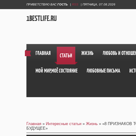
ПРИВЕТСТВУЮ ВАС
ГОСТЬ
|
RSS
|
ПЯТНИЦА, 07.08.2026
1BESTLIFE.RU
ГЛАВНАЯ
ЖИЗНЬ
ЛЮБОВЬ И ОТНОШЕ
СТАТЬИ
МОЙ МИР,МОЁ СОСТОЯНИЕ
ЛЮБОВНЫЕ ПИСЬМА
ИСТ
Главная
»
Интересные статьи
»
Жизнь
» «8 ПРИЗНАКОВ 
БУДУЩЕЕ»