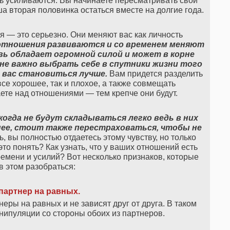
ь усиливаются. Вы начинаете пересматривать свои
а вторая половинка остаться вместе на долгие года.
 — это серьезно. Они меняют вас как личность
отношения развиваются и со временем меняют
вь обладает огромной силой и может в корне
не важно выбрать себе в спутники жизни того
 вас становиться лучше.
Вам придется разделить
все хорошее, так и плохое, а также совмещать
те над отношениями — тем крепче они будут.
огда не будут складываться легко ведь в них
енее, стоит также перестраховаться, чтобы не
, вы полностью отдаетесь этому чувству, но только
это понять? Как узнать, что у ваших отношений есть
емени и усилий? Вот несколько признаков, которые
в этом разобраться:
партнер на равных.
еры на равных и не зависят друг от друга. В таком
анипуляции со стороны обоих из партнеров.