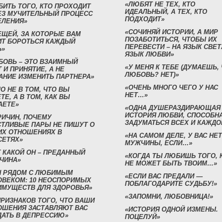
«ЛЮБЯТ НЕ ТЕХ, КТО
БИТЬ ТОГО, КТО ПРОХОДИТ
ИДЕАЛЬНЫЙ, А ТЕХ, КТО
ЕЗ МУЧИТЕЛЬНЫЙ ПРОЦЕСС
ПОДХОДИТ»
ЕЛЕНИЯ»
«СОЧИНЯЙ ИСТОРИИ, А МИР
ЕЩЕЙ, ЗА КОТОРЫЕ ВАМ
ПОЗАБОТИТЬСЯ, ЧТОБЫ ИХ
ИТ БОРОТЬСЯ КАЖДЫЙ
ПЕРЕВЕСТИ – НА ЯЗЫК СВЕТ
Ь»
ЯЗЫК ЛЮБВИ»
БОВЬ – ЭТО ВЗАИМНЫЙ
«У МЕНЯ К ТЕБЕ (ДУМАЕШЬ,
 И ПРИНЯТИЕ, А НЕ
ЛЮБОВЬ? НЕТ)»
АНИЕ ИЗМЕНИТЬ ПАРТНЕРА»
«ОЧЕНЬ МНОГО ЧЕГО У НАС
О НЕ В ТОМ, ЧТО ВЫ
НЕТ…»
ТЕ, А В ТОМ, КАК ВЫ
АЕТЕ»
«ОДНА ДУШЕРАЗДИРАЮЩАЯ
ИСТОРИЯ ЛЮБВИ, СПОСОБН
РИЧИН, ПОЧЕМУ
ЗАДУМАТЬСЯ ВСЕХ И КАЖДО
СТЛИВЫЕ ПАРЫ НЕ ПИШУТ О
ИХ ОТНОШЕНИЯХ В
«НА САМОМ ДЕЛЕ, У ВАС НЕТ
СЕТЯХ»
МУЖЧИНЫ, ЕСЛИ…»
 КАКОЙ ОН – ПРЕДАННЫЙ
«КОГДА ТЫ ЛЮБИШЬ ТОГО, 
ЧИНА»
НЕ МОЖЕТ БЫТЬ ТВОИМ…»
Н РЯДОМ С ЛЮБИМЫМ
«ЕСЛИ ВАС ПРЕДАЛИ —
ОВЕКОМ: 10 НЕОСПОРИМЫХ
ПОБЛАГОДАРИТЕ СУДЬБУ!»
ИМУЩЕСТВ ДЛЯ ЗДОРОВЬЯ»
«ЗАПОМНИ, ЛЮБОВНИЦА!»
ПРИЗНАКОВ ТОГО, ЧТО ВАШИ
ОШЕНИЯ ЗАСТАВЛЯЮТ ВАС
«ИСТОРИЯ ОДНОЙ ИЗМЕНЫ.
ДАТЬ В ДЕПРЕССИЮ»
ПОЦЕЛУЙ»