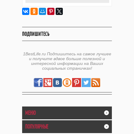
ПОДПИШИТЕСЬ
1BestLife.ru Подпишитесь на самое лучшее
и получите вдвое больше полезной и
интересной информации на Ваших
социальных страничках!
МЕНЮ
+
ПОПУЛЯРНЫЕ
+