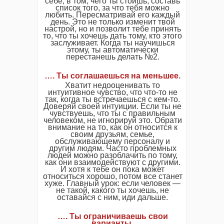
себе, в том, чего ты стоишь, составь
список того, за что тебя можно
любить. Пересматривай его каждый
день. Это не только изменит твой
настрой, но и позволит тебе принять
то, что ты хочешь дать тому, кто этого
заслуживает. Когда ты научишься
этому, ты автоматически
перестанешь делать №2.
…. Ты соглашаешься на меньшее.
Хватит недооценивать то
интуитивное чувство, что что-то не
так, когда ты встречаешься с кем-то.
Доверяй своей интуиции. Если ты не
чувствуешь, что ты с правильным
человеком, не игнорируй это. Обрати
внимание на то, как он относится к
своим друзьям, семье,
обслуживающему персоналу и
другим людям. Часто проблемных
людей можно разоблачить по тому,
как они взаимодействуют с другими.
И хотя к тебе он пока может
относиться хорошо, потом все станет
хуже. Главный урок: если человек —
не такой, какого ты хочешь, не
оставайся с ним, иди дальше.
…. Ты ограничиваешь свои
варианты.