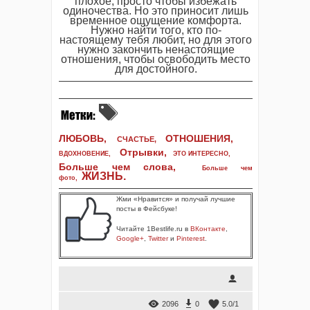
плохое, просто чтобы избежать
одиночества. Но это приносит лишь
временное ощущение комфорта.
Нужно найти того, кто по-
настоящему тебя любит, но для этого
нужно закончить ненастоящие
отношения, чтобы освободить место
для достойного.
ЛЮБОВЬ,
ОТНОШЕНИЯ,
СЧАСТЬЕ,
Отрывки
,
ВДОХНОВЕНИЕ
,
ЭТО ИНТЕРЕСНО
,
Больше чем слова,
Больше чем
ЖИЗНЬ
.
фото
,
Жми «Нравится» и получай лучшие
посты в Фейсбуке!
Читайте 1Bestlife.ru в
ВКонтакте
,
Google+
,
Twitter
и
Pinterest
.
2096
0
5.0
/
1