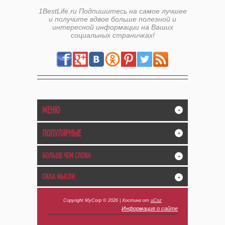
1BestLife.ru Подпишитесь на самое лучшее
и получите вдвое больше полезной и
интересной информации на Ваших
социальных страничках!
МЕНЮ
+
ПОПУЛЯРНЫЕ
+
БОЛЬШЕ ЧЕМ СЛОВА
+
СИЛА МЫСЛИ
+
Copyright MyCorp © 2026
|
Хостинг от
uCoz
Информация о сайте