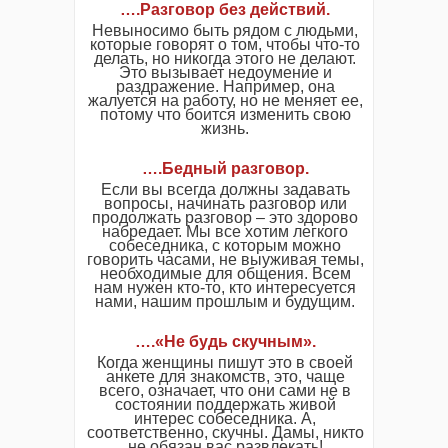
…
.
Разговор без действий
.
Невыносимо быть рядом с людьми,
которые говорят о том, чтобы что-то
делать, но никогда этого не делают.
Это вызывает недоумение и
раздражение. Например, она
жалуется на работу, но не меняет ее,
потому что боится изменить свою
жизнь.
…
.
Бедный разговор
.
Если вы всегда должны задавать
вопросы, начинать разговор или
продолжать разговор – это здорово
набредает. Мы все хотим легкого
собеседника, с которым можно
говорить часами, не выуживая темы,
необходимые для общения. Всем
нам нужен кто-то, кто интересуется
нами, нашим прошлым и будущим.
….«Не будь скучным»
.
Когда женщины пишут это в своей
анкете для знакомств, это, чаще
всего, означает, что они сами не в
состоянии поддержать живой
интерес собеседника. А,
соответственно, скучны. Дамы, никто
не обязан вас развлекать!