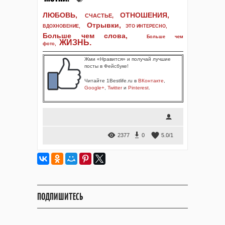
ЛЮБОВЬ,
ОТНОШЕНИЯ,
СЧАСТЬЕ,
Отрывки
,
ВДОХНОВЕНИЕ
,
ЭТО ИНТЕРЕСНО
,
Больше чем слова,
Больше чем
ЖИЗНЬ
.
фото
,
Жми «Нравится» и получай лучшие
посты в Фейсбуке!
Читайте 1Bestlife.ru в
ВКонтакте
,
Google+
,
Twitter
и
Pinterest
.
2377
0
5.0
/
1
ПОДПИШИТЕСЬ