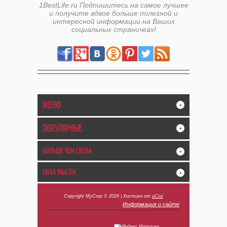
1BestLife.ru Подпишитесь на самое лучшее
и получите вдвое больше полезной и
интересной информации на Ваших
социальных страничках!
МЕНЮ
+
ПОПУЛЯРНЫЕ
+
БОЛЬШЕ ЧЕМ СЛОВА
+
СИЛА МЫСЛИ
+
Copyright MyCorp © 2026
|
Хостинг от
uCoz
Информация о сайте