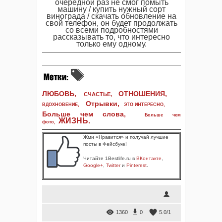
очередной раз не смог помыть
машину / купить нужный сорт
винограда / скачать обновление на
свой телефон, он будет продолжать
со всеми подробностями
рассказывать то, что интересно
только ему одному.
ЛЮБОВЬ,
ОТНОШЕНИЯ,
СЧАСТЬЕ,
Отрывки
,
ВДОХНОВЕНИЕ
,
ЭТО ИНТЕРЕСНО
,
Больше чем слова,
Больше чем
ЖИЗНЬ
.
фото
,
Жми «Нравится» и получай лучшие
посты в Фейсбуке!
Читайте 1Bestlife.ru в
ВКонтакте
,
Google+
,
Twitter
и
Pinterest
.
1360
0
5.0
/
1