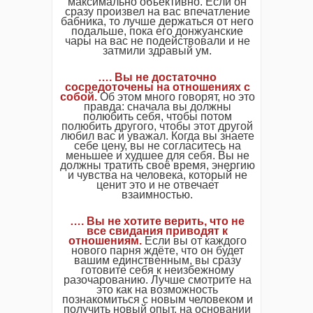
максимально объективно. Если он
сразу произвел на вас впечатление
бабника, то лучше держаться от него
подальше, пока его донжуанские
чары на вас не подействовали и не
затмили здравый ум.
…. Вы не достаточно
сосредоточены на отношениях с
собой.
Об этом много говорят, но это
правда: сначала вы должны
полюбить себя, чтобы потом
полюбить другого, чтобы этот другой
любил вас и уважал. Когда вы знаете
себе цену, вы не согласитесь на
меньшее и худшее для себя. Вы не
должны тратить своё время, энергию
и чувства на человека, который не
ценит это и не отвечает
взаимностью.
…. Вы не хотите верить, что не
все свидания приводят к
отношениям.
Если вы от каждого
нового парня ждёте, что он будет
вашим единственным, вы сразу
готовите себя к неизбежному
разочарованию. Лучше смотрите на
это как на возможность
познакомиться с новым человеком и
получить новый опыт, на основании