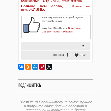
Отрывки
,
ВДОХНОВЕНИЕ
,
ЭТО ИНТЕРЕСНО
,
Больше чем слова,
Больше чем
ЖИЗНЬ
.
фото
,
Жми «Нравится» и получай лучшие
посты в Фейсбуке!
Читайте 1Bestlife.ru в
ВКонтакте
,
Google+
,
Twitter
и
Pinterest
.
3084
0
5.0
/
2
ПОДПИШИТЕСЬ
1BestLife.ru Подпишитесь на самое лучшее
и получите вдвое больше полезной и
интересной информации на Ваших