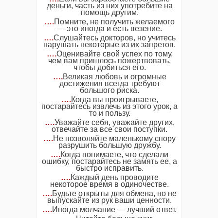
деньги, часть из них употребите на
помощь другим.
….
Помните, не получить желаемого
— это иногда и есть везение.
….
Слушайтесь докторов, но учитесь
нарушать некоторые из их запретов.
….
Оценивайте свой успех по тому,
чем вам пришлось пожертвовать,
чтобы добиться его.
….
Великая любовь и огромные
достижения всегда требуют
большого риска.
….
Когда вы проигрываете,
постарайтесь извлечь из этого урок, а
то и пользу.
….
Уважайте себя, уважайте других,
отвечайте за все свои поступки.
….
Не позволяйте маленькому спору
разрушить большую дружбу.
….
Когда понимаете, что сделали
ошибку, постарайтесь не замять ее, а
быстро исправить.
….
Каждый день проводите
некоторое время в одиночестве.
….
Будьте открыты для обмена, но не
выпускайте из рук ваши ценности.
….
Иногда молчание — лучший ответ.