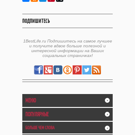
ПОДПИШИТЕСЬ
1BestLife.ru Подпишитесь на самое лучшее
и получите вдвое больше полезной и
интересной информации на Ваших
социальных страничках!
МЕНЮ
+
ПОПУЛЯРНЫЕ
+
БОЛЬШЕ ЧЕМ СЛОВА
+