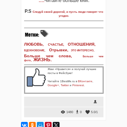
….
Читайте больше книг.
P.S
Следуй своей дорогой, и пусть люди говорят что
угодно.
ЛЮБОВЬ,
ОТНОШЕНИЯ,
СЧАСТЬЕ,
Отрывки
,
ВДОХНОВЕНИЕ
,
ЭТО ИНТЕРЕСНО
,
Больше чем слова,
Больше чем
ЖИЗНЬ
.
фото
,
Жми «Нравится» и получай лучшие
посты в Фейсбуке!
Читайте 1Bestlife.ru в
ВКонтакте
,
Google+
,
Twitter
и
Pinterest
.
1480
0
5.0
/
1