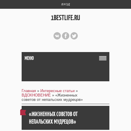
ВХОД
1BESTLIFE.RU
МЕНЮ
Главная
»
Интересные статьи
»
ВДОХНОВЕНИЕ
» «Жизненных
советов от непальских мудрецов»
«ЖИЗНЕННЫХ СОВЕТОВ ОТ
НЕПАЛЬСКИХ МУДРЕЦОВ»