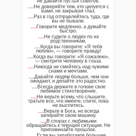
не давайте пустых советов.
….
Не доверяйте тем, кто целуется с
вами, не закрывая глаз.
….
Раз в год отправляйтесь туда, где
вы не бывали.
….
Говорите медленно, а думайте
быстро.
….
Не судите о людях по их
родственникам.
….
Когда вы говорите: «Я тебя
люблю», — говорите правду!
….
Когда вы говорите: «Я сожалею»,
— смотрите человеку в глаза.
….
Никогда не смейтесь над чужими
снами и мечтами.
….
Давайте людям больше, чем они
ожидают, и делайте это радостно.
….
Всегда держите в голове свое
любимое стихотворение.
….
Не верьте всему, что слышите,
тратьте все, что имеете, спите, пока
не выспитесь.
….
Верьте в Бога, но всегда
запирайте свою машину.
….
В спорах с любимыми
обращайтесь к текущей ситуации. Не
припоминайте прошлое.
….
Если вы заработаете большие