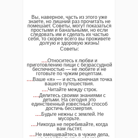
Вы, наверное, часть из этого уже
знаете, но лишний раз прочитать не
помешает. Советы, могут показаться
простыми и банальными, но если
следовать им и сделать их частью
себя, то скорее всего вы проживете
долгую и здоровую жизнь!
Советы:
….
Относитесь к любви и
приготовлению пищи с безрассудной
беспечностью — не любите и не
готовьте по чужим рецептам.
….
Ваше «я» — и есть конечная точка
вашего путешествия.
….
Читайте между строк.
….
Делитесь своими знаниями с
детьми. На сегодня это
единственный известный способ
достичь бессмертия.
….
Будьте нежны с землей. Не
мусорьте.
….
Никогда не перебивайте, когда
вам льстят.
….
Не вмешивайтесь в чужие дела,