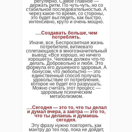
регулярно. Самое главное —
держать ритм. По чуть-чуть, но со
стабильной последовательностью. А
через какое-то время, со стороны,
это будет выглядеть, как быстро,
интенсивно, круто и очень мощно.
….Создавать больше, чем
потреблять.
Иначе, все. Беспросветная жизнь
потребителя, витиевато
сплетающаяся в многозначительный
вывод: «Все хорошо, но ничего
хорошего». Человек должен что-то
делать. Добровольно и любя. Это
формула его душевного здоровья. А
бонусом, что любопытно — это
единственный способ получать
удовольствие от потребления,
которое не будет его разрушать.
Можно считать этот процесс —
здоровым психическим
метаболизмом.
….Сегодня — это то, что ты делал
и думал вчера, а завтра — это то,
что ты делаешь и думаешь
сегодня.
Эту фразу нужно повторять, как
мантру до тех пор, пока не дойдет,