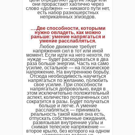
они прорастают хаотично через
слово «должен» — никакого пути нет,
есть набор разношерстных
неприкаянных эпизодов.
….Две способности, которыми
нужно овладеть, как можно
раньше: умение напрягаться и
умение расслабляться.
Любое движение требует
напряжения сил в тот или иной
момент. Если идти на него нехотя, по
нужде — будет расходоваться в два
раза больше энергии. Часть на само
усилие, остальное — на психическое
напряжение. На внутреннюю борьбу.
Отсюда необходимость научиться
напрягаться по желанию, полюбить
свое усилие. При способности
напрягаться добровольно, видя в
этом исключительно положительный
аспект, количество потраченных сил
сократится в разы. Будет получаться
больше и легче. А умение
расслабляться — принимать
реальность такой какая она есть,
отпускать собственные ожидания,
развязывая внутренние узлы и
снимая телесное напряжение —
второе крыло, без которого на одном