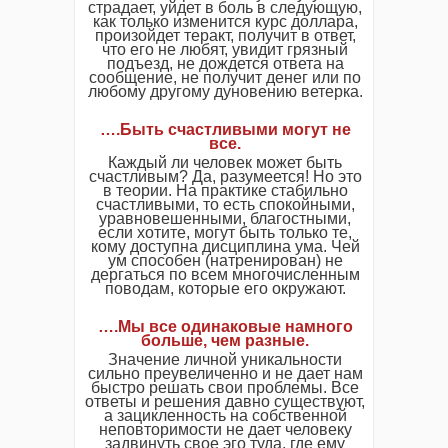
страдает, уйдет в боль в следующую,
как только изменится курс доллара,
произойдет теракт, получит в ответ,
что его не любят, увидит грязный
подъезд, не дождется ответа на
сообщение, не получит денег или по
любому другому дуновению ветерка.
….Быть счастливыми могут не
все.
Каждый ли человек может быть
счастливым? Да, разумеется! Но это
в теории. На практике стабильно
счастливыми, то есть спокойными,
уравновешенными, благостными,
если хотите, могут быть только те,
кому доступна дисциплина ума. Чей
ум способен (натренирован) не
дергаться по всем многочисленным
поводам, которые его окружают.
….Мы все одинаковые намного
больше, чем разные.
Значение личной уникальности
сильно преувеличенно и не дает нам
быстро решать свои проблемы. Все
ответы и решения давно существуют,
а зацикленность на собственной
неповторимости не дает человеку
задвинуть свое эго туда, где ему