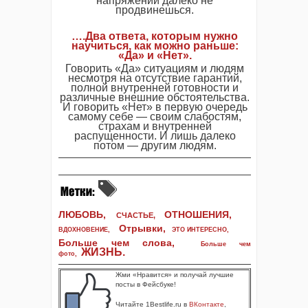
напряжении далеко не
продвинешься.
….Два ответа, которым нужно
научиться, как можно раньше:
«Да» и «Нет».
Говорить «Да» ситуациям и людям
несмотря на отсутствие гарантий,
полной внутренней готовности и
различные внешние обстоятельства.
И говорить «Нет» в первую очередь
самому себе — своим слабостям,
страхам и внутренней
распущенности. И лишь далеко
потом — другим людям.
ЛЮБОВЬ,
ОТНОШЕНИЯ,
СЧАСТЬЕ,
Отрывки
,
ВДОХНОВЕНИЕ
,
ЭТО ИНТЕРЕСНО
,
Больше чем слова,
Больше чем
ЖИЗНЬ
.
фото
,
Жми «Нравится» и получай лучшие
посты в Фейсбуке!
Читайте 1Bestlife.ru в
ВКонтакте
,