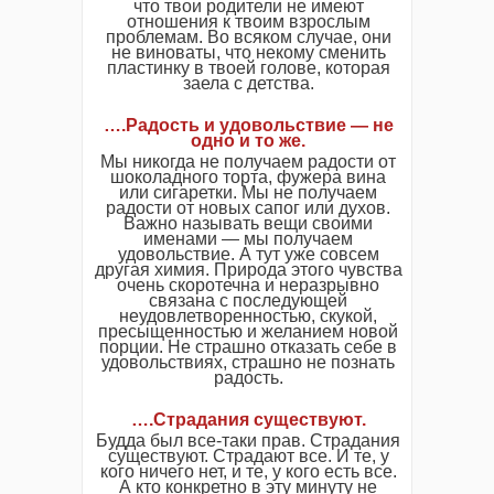
что твои родители не имеют
отношения к твоим взрослым
проблемам. Во всяком случае, они
не виноваты, что некому сменить
пластинку в твоей голове, которая
заела с детства.
….Радость и удовольствие — не
одно и то же.
Мы никогда не получаем радости от
шоколадного торта, фужера вина
или сигаретки. Мы не получаем
радости от новых сапог или духов.
Важно называть вещи своими
именами — мы получаем
удовольствие. А тут уже совсем
другая химия. Природа этого чувства
очень скоротечна и неразрывно
связана с последующей
неудовлетворенностью, скукой,
пресыщенностью и желанием новой
порции. Не страшно отказать себе в
удовольствиях, страшно не познать
радость.
….Страдания существуют.
Будда был все-таки прав. Страдания
существуют. Страдают все. И те, у
кого ничего нет, и те, у кого есть все.
А кто конкретно в эту минуту не