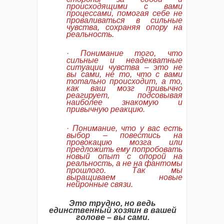
происходящими
с
вами
процессами,
помогая
себе
не
проваливаться
в
сильные
чувства,
сохраняя
опору
на
реальность.
·
Понимание
того,
что
сильные
и
неадекватные
ситуации
чувства
–
это
не
вы
сами,
не
то,
что
с
вами
тотально
происходит,
а
то,
как
ваш
мозг
привычно
реагирует,
подсовывая
наиболее
знакомую
и
привычную
реакцию.
·
Понимание,
что
у
вас
есть
выбор
–
повестись
на
провокацию
мозга
или
предложить
ему
попробовать
новый
опыт
с
опорой
на
реальность,
а
не
на
фантомы
прошлого.
Так
мы
выращиваем
новые
нейронные
связи.
Это
трудно,
но
ведь
единственный
хозяин
в
вашей
голове
–
вы
сами.