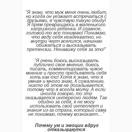
"
Я
знаю,
что
муж
меня
очень
любит,
но
когда
он
уезжает
встречаться
с
друзьями,
я
чувствую
такую
обиду!
Я
прям
превращаюсь
в
маленького
капризного
ребенка.
И
главное,
головой-
то
все
понимаю!
Понимаю,
что
веду
себя
неадекватно,
но
внутри
черт
вселился,
начинаю
обижаться
и
высказывать
претензии.
Ненавижу
себя
за
это!"
"
Я
очень
боюсь
высказывать
публично
свое
мнение,
боюсь
писать,
комментировать
чужое
мнение
и
просто
предъявлять
себя
хоть
как-
то!
Хотя
я
знаю,
что
я
умная
и
много
знаю.
К
сожалению,
никто
об
этом
не
догадывается,
потому
что
я
всегда
молчу.
А
если
иногда
говорю,
то
это
оказывается
интересно
людям.
Так
обидно
за
себя,
я
не
могу
использовать
свой
интеллект
и
знания
из-
за
страха,
который
сама
не
понимаю,
почему
возникает
…"
Почему
ум
и
эмоции
вдруг
отказываются