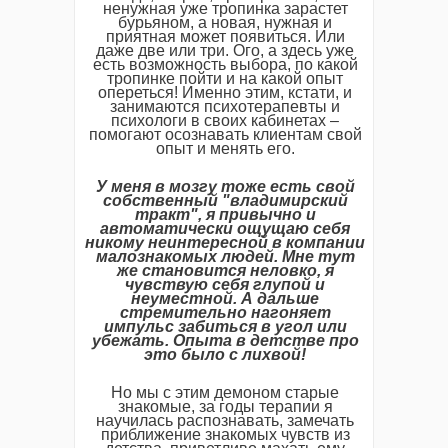
ненужная уже тропинка зарастет
бурьяном, а новая, нужная и
приятная может появиться. Или
даже две или три. Ого, а здесь уже
есть возможность выбора, по какой
тропинке пойти и на какой опыт
опереться! Именно этим, кстати, и
занимаются психотерапевты и
психологи в своих кабинетах –
помогают осознавать клиентам свой
опыт и менять его.
У
меня
в
мозгу
тоже
есть
свой
собственный "
владимирский
тракт",
я
привычно
и
автоматически
ощущаю
себя
никому
неинтересной
в
компании
малознакомых
людей.
Мне
тут
же
становится
неловко,
я
чувствую
себя
глупой
и
неуместной.
А
дальше
стремительно
нагоняет
импульс
забиться
в
угол
или
убежать.
Опыта
в
детстве
про
это
было
с
лихвой!
Но мы с этим демоном старые
знакомые, за годы терапии я
научилась распознавать, замечать
приближение знакомых чувств из