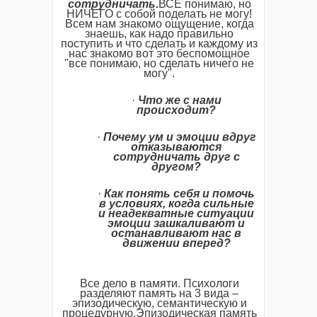
сотрудничать.
ВСЕ понимаю, но
НИЧЕГО с собой поделать не могу!
Всем нам знакомо ощущение, когда
знаешь, как надо правильно
поступить и что сделать и каждому из
нас знакомо вот это беспомощное
"все понимаю, но сделать ничего не
могу".
·
Что
же
с
нами
происходит?
·
Почему
ум
и
эмоции
вдруг
отказываются
сотрудничать
друг
с
другом?
·
Как
понять
себя
и
помочь
в
условиях,
когда
сильные
и
неадекватные
ситуации
эмоции
зашкаливают
и
останавливают
нас
в
движении
вперед?
Все дело в памяти. Психологи
разделяют память на 3 вида –
эпизодическую, семантическую и
процедурную.Эпизодическая память