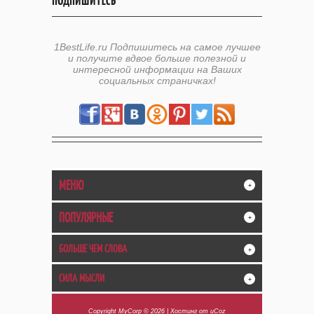
ПОДПИШИТЕСЬ
1BestLife.ru Подпишитесь на самое лучшее
и получите вдвое больше полезной и
интересной информации на Ваших
социальных страничках!
МЕНЮ
+
ПОПУЛЯРНЫЕ
+
БОЛЬШЕ ЧЕМ СЛОВА
+
СИЛА МЫСЛИ
+
Copyright MyCorp © 2026
|
Хостинг от
uCoz