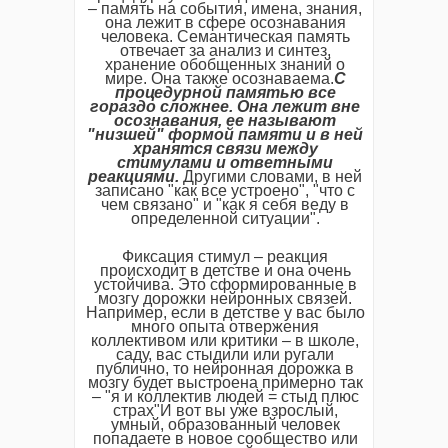
– память на события, имена, знания,
она лежит в сфере осознавания
человека. Семантическая память
отвечает за анализ и синтез,
хранение обобщенных знаний о
мире. Она также осознаваема.
С
процедурной
памятью
все
гораздо
сложнее.
Она
лежит
вне
осознавания,
ее
называют
"
низшей"
формой
памяти
и
в
ней
хранятся
связи
между
стимулами
и
ответными
реакциями.
Другими словами, в ней
записано "как все устроено", "что с
чем связано" и "как я себя веду в
определенной ситуации".
Фиксация стимул – реакция
происходит в детстве и она очень
устойчива. Это сформированные в
мозгу дорожки нейронных связей.
Например, если в детстве у вас было
много опыта отвержения
коллективом или критики – в школе,
саду, вас стыдили или ругали
публично, то нейронная дорожка в
мозгу будет выстроена примерно так
– "я и коллектив людей = стыд плюс
страх"И вот вы уже взрослый,
умный, образованный человек
попадаете в новое сообщество или