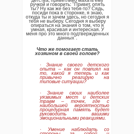
детства, приветливо махать ему
ручкой и говорить: "Привет, опять
ты? Ну как же без тебя-то? Сядь,
посиди пока в сторонке, я знаю,
откуда ты и зачем здесь, но сегодня я
тебя не выберу. Сегодня я выберу
опираться на знания о том, что я
умная, красивая и интересная. У
меня про это много подтвержденных
данных".
Что
же
помогает
стать
хозяином
в
своей
голове?
·
Знание
своего
детского
опыта –
как
он
повлиял
на
то,
какой
я
теперь
и
как
привычно
реагирую
на
типовые
ситуации?
·
Знание
своих
наиболее
уязвимых
мест
и
детских
травм
–
точек,
где
с
наибольшей
вероятностью
процедурная
память
будет
руководить
вашими
эмоциональными
реакциями.
·
Умение
наблюдать
со
стороны
за
собой
и