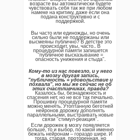
возрасте вы автоматически будете
чувствовать себя так же при любом
намеке на критику, даже если она
подана конструктивно и с
поддержкой.
Вы часто или единожды, но очень
сильно были не поддержаны или
высмеяны публично? В детстве это
происходит, увы, часто.. В
процедурной памяти запишется
"публичное высказывание =
опасность унижения и стыда".
Кому-
то
из
нас
повезло,
и
у
него
в
мозгу
другая
запись,
"
публичность =
удовольствие
и
похвала",
но
мы
же
сейчас
не
об
этих
счастливчиках,
правда?
Казалось бы, безнадежность и
спасения нет, но не все так печально.
Прошивку процедурной памяти
можно менять. Утоптанную беготней
нейронов дорожку дополнять
параллельными, выстраивать новые
связи "стимул-реакция".
Если дорожек в мозгу появляется
больше, то и выбор, по какой именно
бежать нейронам – гораздо шире. И
тогда, старая, проторенная, но