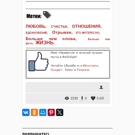
ЛЮБОВЬ,
ОТНОШЕНИЯ,
СЧАСТЬЕ,
Отрывки
,
ВДОХНОВЕНИЕ
,
ЭТО ИНТЕРЕСНО
,
Больше чем слова,
Больше чем
ЖИЗНЬ
.
фото
,
Жми «Нравится» и получай лучшие
посты в Фейсбуке!
Читайте 1Bestlife.ru в
ВКонтакте
,
Google+
,
Twitter
и
Pinterest
.
2239
0
5.0
/
5