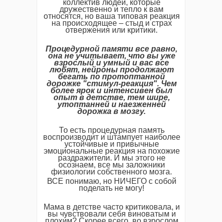
коллектив людей, которые
дружественно и тепло к вам
относятся, но ваша типовая реакция
на происходящее – стыд и страх
отвержения или критики.
Процедурной
памяти
все
равно,
она
не
учитывает,
что
вы
уже
взрослый
и
умный
и
вас
все
любят,
нейроны
продолжают
бегать
по
протоптанной
дорожке "
стимул-
реакция".
Чем
более
ярок
и
интенсивен
был
опыт
в
детстве,
тем
шире,
утоптанней
и
наезженней
дорожка
в
мозгу.
То есть процедурная память
воспроизводит и штампует наиболее
устойчивые и привычные
эмоциональные реакция на похожие
раздражители. И мы этого не
осознаем, все мы заложники
физиологии собственного мозга.
ВСЕ понимаю, но НИЧЕГО с собой
поделать не могу!
Мама в детстве часто критиковала, и
вы чувствовали себя виноватым и
плохим? Скорее всего, во взрослом