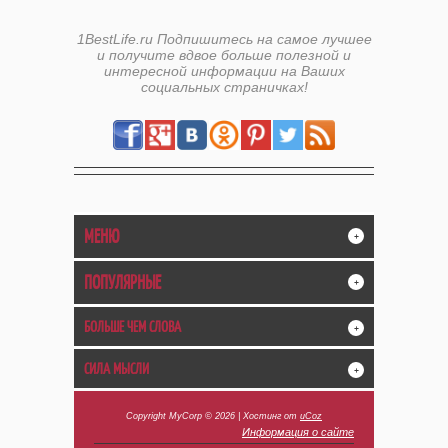
1BestLife.ru Подпишитесь на самое лучшее
и получите вдвое больше полезной и
интересной информации на Ваших
социальных страничках!
МЕНЮ
+
ПОПУЛЯРНЫЕ
+
БОЛЬШЕ ЧЕМ СЛОВА
+
СИЛА МЫСЛИ
+
Copyright MyCorp © 2026
|
Хостинг от
uCoz
Информация о сайте