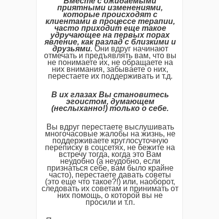
Вместе с ожидаемыми
приятными изменениями,
которые происходят с
клиентами в процессе терапии,
часто приходит еще такое
удручающее на первых порах
явление, как разлад с близкими и
друзьями.
Они вдруг начинают
отмечать и предъявлять вам, что вы
не понимаете их, не обращаете на
них внимания, забываете о них,
перестаете их поддерживать и т.д.
В их глазах Вы становитесь
эгоистом, думающем
(неслыханно!) только о себе.
Вы вдруг перестаете выслушивать
многочасовые жалобы на жизнь, не
поддерживаете круглосуточную
переписку в соцсетях, не бежите на
встречу тогда, когда это Вам
неудобно (а неудобно, если
признаться себе, вам было крайне
часто), перестаете давать советы
(это еще что такое?!) или, наоборот,
следовать их советам и принимать от
них помощь, о которой вы не
просили и т.п.