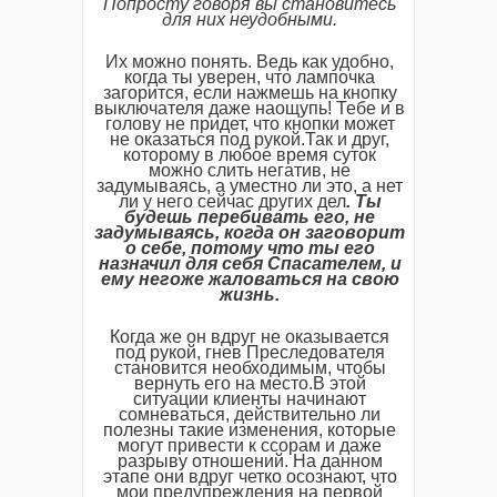
Попросту говоря вы становитесь
для них неудобными.
Их можно понять. Ведь как удобно,
когда ты уверен, что лампочка
загорится, если нажмешь на кнопку
выключателя даже наощупь! Тебе и в
голову не придет, что кнопки может
не оказаться под рукой.Так и друг,
которому в любое время суток
можно слить негатив, не
задумываясь, а уместно ли это, а нет
ли у него сейчас других дел
. Ты
будешь перебивать его, не
задумываясь, когда он заговорит
о себе, потому что ты его
назначил для себя Спасателем, и
ему негоже жаловаться на свою
жизнь.
Когда же он вдруг не оказывается
под рукой, гнев Преследователя
становится необходимым, чтобы
вернуть его на место.В этой
ситуации клиенты начинают
сомневаться, действительно ли
полезны такие изменения, которые
могут привести к ссорам и даже
разрыву отношений. На данном
этапе они вдруг четко осознают, что
мои предупреждения на первой