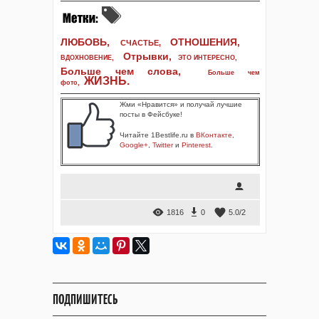
ЛЮБОВЬ,
ОТНОШЕНИЯ,
СЧАСТЬЕ,
Отрывки
,
ВДОХНОВЕНИЕ
,
ЭТО ИНТЕРЕСНО
,
Больше чем слова,
Больше чем
ЖИЗНЬ
.
фото
,
Жми «Нравится» и получай лучшие
посты в Фейсбуке!
Читайте 1Bestlife.ru в
ВКонтакте
,
Google+
,
Twitter
и
Pinterest
.
1816
0
5.0
/
2
ПОДПИШИТЕСЬ