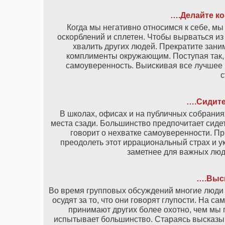
….Делайте к
Когда мы негативно относимся к себе, мы
оскорблений и сплетен. Чтобы вырваться из 
хвалить других людей. Прекратите заним
комплименты окружающим. Поступая так, 
самоуверенность. Выискивая все лучшее в
с
….Сидите
В школах, офисах и на публичных собрания
места сзади. Большинство предпочитает сидет
говорит о нехватке самоуверенности. Пр
преодолеть этот иррациональный страх и ук
заметнее для важных люд
….Выс
Во время групповых обсуждений многие люди н
осудят за то, что они говорят глупости. На с
принимают других более охотно, чем мы п
испытывает большинство. Стараясь высказыв