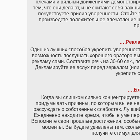
плечами и вялыми движениями демонстриру
тем, что они делают, и не считают себя важ
почувствуете прилив уверенности. Стойте п
произведете положительное впечатление н
пр
….Рекла
Один из лучших способов укрепить увереннос
возможность послушать хорошего оратора вып
рекламу сами. Составьте речь на 30-60 сек.,
Декламируйте ее вслух перед зеркалом (или 
укрепить 
….Бл
Когда вы слишком сильно концентрируетес
придумывать причины, по которым вы ее не д
рассуждать о собственных слабостях. Лучший
Ежедневно находите время, чтобы в уме пере
Вспомните свои прошлые достижения, особые
моменты. Вы будете удивлены тем, скольк
получите стимул для