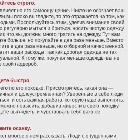
йтесь строго.
 влияет на его самоощущение. Никто не осознает ваш
и вы плохо выглядите, то это отражается на том, как
юдьми. Воспользуйтесь этим, уделив внимание своей
 регулярно мыться и бриться, носить чистую одежду
ит, что вы должны много тратить на одежду. Тут вам
за больше, но покупайте в два раза меньше. Вместо
пите в два раза меньше, но отборной и качественной.
атит ваши расходы, так как дорогая одежда не так
уальной. К тому же, покупая меньше одежды вы не
 свой гардероб.
ите быстро.
го по его походке. Присмотритесь, какая она —
гичная и целеустремленная? Уверенные в себе люди
аться, и есть важная работа, которую надо выполнить.
 можно повысить, добавив живости в свою походку.
дете выглядеть, и чувствовать себя важнее.
жите осанку.
ожет многое о нем рассказать. Люди с опущенными