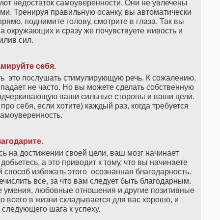
ют недостаток самоуверенности. Они не увлечены
ными. Тренируя правильную осанку, вы автоматически
рямо, поднимите голову, смотрите в глаза. Так вы
а окружающих и сразу же почувствуете живость и
илив сил.
мируйте себя.
ть это послушать стимулирующую речь. К сожалению,
адает не часто. Но вы можете сделать собственную
 подчеркивающую ваши сильные стороны и ваши цели.
про себя, если хотите) каждый раз, когда требуется
самоуверенность.
агодарите.
ь на достижении своей цели, ваш мозг начинает
обьетесь, а это приводит к тому, что вы начинаете
 способ избежать этого осознанная благодарность.
числить все, за что вам следует быть благодарным.
 умения, любовные отношения и другие позитивные
о всего в жизни складывается для вас хорошо, и
 следующего шага к успеху.