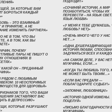
ПОДХОДИТ»
ЕЛЕНИЯ»
«СОЧИНЯЙ ИСТОРИИ, А МИР
ЕЩЕЙ, ЗА КОТОРЫЕ ВАМ
ПОЗАБОТИТЬСЯ, ЧТОБЫ ИХ
ИТ БОРОТЬСЯ КАЖДЫЙ
ПЕРЕВЕСТИ – НА ЯЗЫК СВЕТ
Ь»
ЯЗЫК ЛЮБВИ»
БОВЬ – ЭТО ВЗАИМНЫЙ
«У МЕНЯ К ТЕБЕ (ДУМАЕШЬ,
 И ПРИНЯТИЕ, А НЕ
ЛЮБОВЬ? НЕТ)»
АНИЕ ИЗМЕНИТЬ ПАРТНЕРА»
«ОЧЕНЬ МНОГО ЧЕГО У НАС
О НЕ В ТОМ, ЧТО ВЫ
НЕТ…»
ТЕ, А В ТОМ, КАК ВЫ
АЕТЕ»
«ОДНА ДУШЕРАЗДИРАЮЩАЯ
ИСТОРИЯ ЛЮБВИ, СПОСОБН
РИЧИН, ПОЧЕМУ
ЗАДУМАТЬСЯ ВСЕХ И КАЖДО
СТЛИВЫЕ ПАРЫ НЕ ПИШУТ О
ИХ ОТНОШЕНИЯХ В
«НА САМОМ ДЕЛЕ, У ВАС НЕТ
СЕТЯХ»
МУЖЧИНЫ, ЕСЛИ…»
 КАКОЙ ОН – ПРЕДАННЫЙ
«КОГДА ТЫ ЛЮБИШЬ ТОГО, 
ЧИНА»
НЕ МОЖЕТ БЫТЬ ТВОИМ…»
Н РЯДОМ С ЛЮБИМЫМ
«ЕСЛИ ВАС ПРЕДАЛИ —
ОВЕКОМ: 10 НЕОСПОРИМЫХ
ПОБЛАГОДАРИТЕ СУДЬБУ!»
ИМУЩЕСТВ ДЛЯ ЗДОРОВЬЯ»
«ЗАПОМНИ, ЛЮБОВНИЦА!»
ПРИЗНАКОВ ТОГО, ЧТО ВАШИ
ОШЕНИЯ ЗАСТАВЛЯЮТ ВАС
«ИСТОРИЯ ОДНОЙ ИЗМЕНЫ.
ДАТЬ В ДЕПРЕССИЮ»
ПОЦЕЛУЙ»
ВЕЩИ, КОТОРЫЕ РАЗРУШАЮТ
«ПИСЬМО БЛАГОДАРНОСТИ 
»
МУЖЧИНАМ»