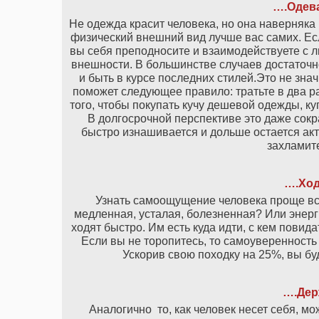
….Одева
Не одежда красит человека, но она наверняка
физический внешний вид лучше вас самих. Есл
вы себя преподносите и взаимодействуете с л
внешности. В большинстве случаев достаточно
и быть в курсе последних стилей.Это не знач
поможет следующее правило: тратьте в два ра
того, чтобы покупать кучу дешевой одежды, ку
В долгосрочной перспективе это даже сокр
быстро изнашивается и дольше остается акт
захламите
….Ход
Узнать самоощущение человека проще все
медленная, усталая, болезненная? Или энер
ходят быстро. Им есть куда идти, с кем повид
Если вы не торопитесь, то самоуверенность
Ускорив свою походку на 25%, вы бу
….Дер
Аналогично то, как человек несет себя, м