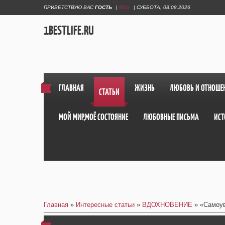
ПРИВЕТСТВУЮ ВАС
ГОСТЬ
|
RSS
|
СУББОТА, 08.08.2026
1BESTLIFE.RU
ГЛАВНАЯ
ЖИЗНЬ
ЛЮБОВЬ И ОТНОШЕ
СТАТЬИ
МОЙ МИР,МОЁ СОСТОЯНИЕ
ЛЮБОВНЫЕ ПИСЬМА
ИСТ
Главная
»
Интересные статьи
»
ВДОХНОВЕНИЕ
» «Самоув