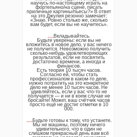
научусь по-настоящему играть на
фортепьяно/на сцене, писать
приличные картины/пьесы?» В ответ
на это Джулия резонно замечает:
«Знаю. Ровно столько же, сколько
вам будет, если вы не научитесь».
….
Вкладывайтесь.
Будьте уверены: если вы не
вложитесь в новое дело, у вас ничего
не получится. Невозможно получить
сколько-нибудь удовлетворяющих
результатов, если не посвятить
достаточно времени, а иногда и
финансов.
Есть теория 10 тысяч часов.
Согласно ей, чтобы стать
профессионалом в каком-то деле,
нужно потратить на это конкретное
дело не менее 10 тысяч часов. Не
удивляйтесь, если у вас что-то не
получается — и ни в коем случае не
бросайте! Может, ваш счётчик часов
просто ещё не достиг отметки в 10
000.
….
Будьте готовы к тому, что устанете.
Мы не машины, поэтому ничего
удивительного, что в один не
слишком прекрасный день вам всё