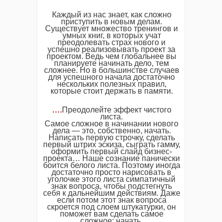
Каждый из нас знает, как сложно
приступить в новым делам.
Существует множество тренингов и
умных книг, в которых учат
преодолевать страх нового и
успешно реализовывать проект за
проектом. Ведь чем глобальнее вы
планируете начинать дело, тем
сложнее. Но в большинстве случаев
для успешного начала достаточно
нескольких полезных правил,
которые стоит держать в памяти.
….
Преодолейте эффект чистого
листа.
Самое сложное в начинании нового
дела — это, собственно, начать.
Написать первую строчку, сделать
первый штрих эскиза, сыграть гамму,
оформить первый слайд бизнес-
проекта… Наше сознание панически
боится белого листа. Поэтому иногда
достаточно просто нарисовать в
уголочке этого листа симпатичный
знак вопроса, чтобы подстегнуть
себя к дальнейшим действиям. Даже
если потом этот знак вопроса
скроется под слоем штукатурки, он
поможет вам сделать самое
сложное: начать.