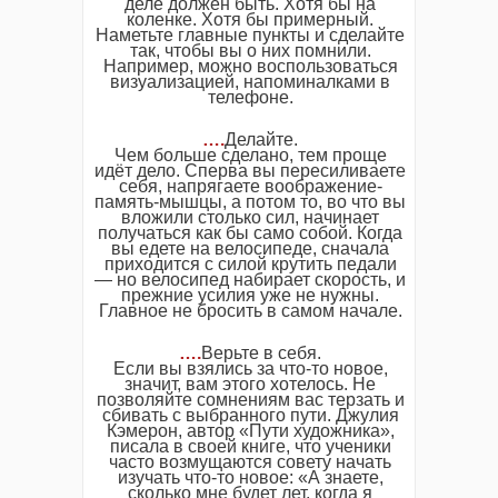
деле должен быть. Хотя бы на
коленке. Хотя бы примерный.
Наметьте главные пункты и сделайте
так, чтобы вы о них помнили.
Например, можно воспользоваться
визуализацией, напоминалками в
телефоне.
….
Делайте.
Чем больше сделано, тем проще
идёт дело. Сперва вы пересиливаете
себя, напрягаете воображение-
память-мышцы, а потом то, во что вы
вложили столько сил, начинает
получаться как бы само собой. Когда
вы едете на велосипеде, сначала
приходится с силой крутить педали
— но велосипед набирает скорость, и
прежние усилия уже не нужны.
Главное не бросить в самом начале.
….
Верьте в себя.
Если вы взялись за что-то новое,
значит, вам этого хотелось. Не
позволяйте сомнениям вас терзать и
сбивать с выбранного пути. Джулия
Кэмерон, автор «Пути художника»,
писала в своей книге, что ученики
часто возмущаются совету начать
изучать что-то новое: «А знаете,
сколько мне будет лет, когда я