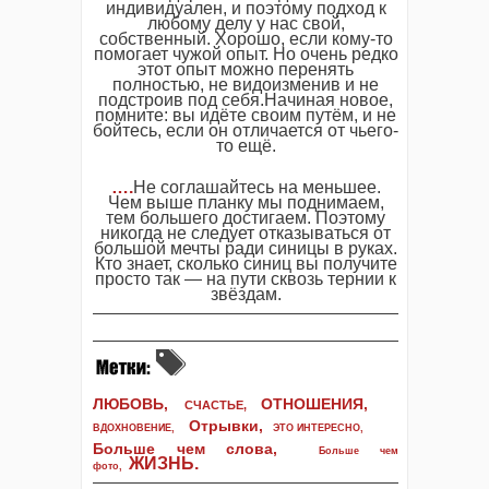
индивидуален, и поэтому подход к
любому делу у нас свой,
собственный. Хорошо, если кому-то
помогает чужой опыт. Но очень редко
этот опыт можно перенять
полностью, не видоизменив и не
подстроив под себя.Начиная новое,
помните: вы идёте своим путём, и не
бойтесь, если он отличается от чьего-
то ещё.
….
Не соглашайтесь на меньшее.
Чем выше планку мы поднимаем,
тем большего достигаем. Поэтому
никогда не следует отказываться от
большой мечты ради синицы в руках.
Кто знает, сколько синиц вы получите
просто так — на пути сквозь тернии к
звёздам.
ЛЮБОВЬ,
ОТНОШЕНИЯ,
СЧАСТЬЕ,
Отрывки
,
ВДОХНОВЕНИЕ
,
ЭТО ИНТЕРЕСНО
,
Больше чем слова,
Больше чем
ЖИЗНЬ
.
фото
,