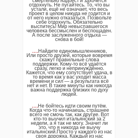
смертельно надоест и захочется
отдохнуть. Не пугайтесь. То, что вы
устали, ещё не означает, что весь
проект в целом никуда не годится и
от него нужно отказаться. Позвольте
себе отдохнуть. Обязательно
выспитесь! Мир невыспавшегося
человека бессмыслен и беспощаден.
А после заслуженного отдыха —
снова в бой!
….
Найдите единомышленников,
Или просто друзей, которые вовремя
скажут правильные слова
поддержки. Кому-то всё удаётся
сразу, легко и непринуждённо.
Кажется, что ему сопутствует удача, в
то время как у вас уходит масса
времени и сил — а результата всё
нет и нет. В такие минуты как никогда
важна поддержка близких по духу
людей.
….
Не бойтесь идти своим путём.
Когда что-то начинаешь, страшнее
всего не смочь так, как другие. Вот
кто-то выучил итальянский за 2
недели, а я так не могу. Значит ли
это, что я никогда не выучу
итальянский.Просто у каждого из нас
своя дорожка. Каждый из нас