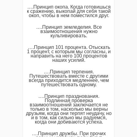
….Принцип окопа. Когда готовишься
к сражению, выкопай для себя такой
окоп, чтобы в нем поместился друг.
….Принцип земледелия. Все
взаимоотношения нужно
культивировать.
….Принцип 101 процента. Отыскать
1 процент, с которым мы согласны, и
направить на него 100 процентов
наших усилий.
….Принцип терпения.
Путешествовать вместе с другими
всегда приходится медленнее, чем
путешествовать одному.
….Принцип празднования.
Подлинная проверка
взаимоотношений заключается не
только в том, насколько мы верны
друзьям, когда они терпят неудачу, но
и в том, как сильно мы радуемся,
когда они добиваются успеха.
….Принцип дружбы. При прочих