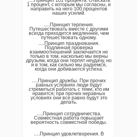
….Принцип 101 процента. Отыскать
1 процент, с которым мы согласны, и
направить на него 100 процентов
наших усилий.
….Принцип терпения.
Путешествовать вместе с другими
всегда приходится медленнее, чем
путешествовать одному.
….Принцип празднования.
Подлинная проверка
взаимоотношений заключается не
только в том, насколько мы верны
друзьям, когда они терпят неудачу, но
и в том, как сильно мы радуемся,
когда они добиваются успеха.
….Принцип дружбы. При прочих
равных условиях люди будут
стремиться работать с теми, кто им
нравится; при прочих неравных
условиях они все равно будут это
делать.
….Принцип сотрудничества.
Совместная работа повышает
вероятность совместной победы.
….Принцип удовлетворения. В