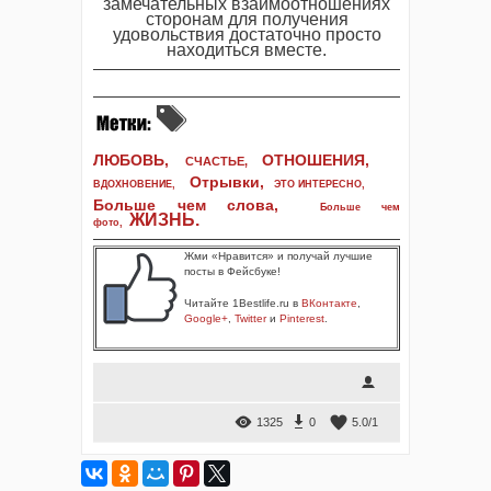
замечательных взаимоотношениях
сторонам для получения
удовольствия достаточно просто
находиться вместе.
ЛЮБОВЬ,
ОТНОШЕНИЯ,
СЧАСТЬЕ,
Отрывки
,
ВДОХНОВЕНИЕ
,
ЭТО ИНТЕРЕСНО
,
Больше чем слова,
Больше чем
ЖИЗНЬ
.
фото
,
Жми «Нравится» и получай лучшие
посты в Фейсбуке!
Читайте 1Bestlife.ru в
ВКонтакте
,
Google+
,
Twitter
и
Pinterest
.
1325
0
5.0
/
1