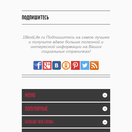
ПОДПИШИТЕСЬ
1BestLife.ru Подпишитесь на самое лучшее
и получите вдвое больше полезной и
интересной информации на Ваших
социальных страничках!
МЕНЮ
+
ПОПУЛЯРНЫЕ
+
БОЛЬШЕ ЧЕМ СЛОВА
+