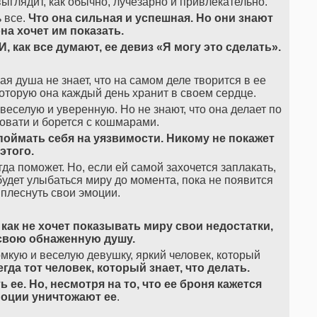
выглядит, как обычно, лучезарно и привлекательно.
ь все.
Что
она
сильная
и
успешная
.
Но
они
знают
она
хочет
им
показать
.
И
,
как
все
думают
,
ее
девиз
«
Я
могу
это
сделать
»
.
я душа не знает, что на самом деле творится в ее
 которую она каждый день хранит в своем сердце.
веселую и уверенную. Но не знают, что она делает по
ровати и борется с кошмарами.
поймать
себя
на
уязвимости
.
Никому
не
покажет
этого
.
гда поможет. Но, если ей самой захочется заплакать,
 будет улыбаться миру до момента, пока не появится
плеснуть свои эмоции.
как
не
хочет
показывать
миру
свои
недостатки
,
свою
обнаженную
душу
.
кую и веселую девушку, яркий человек, который
егда
тот
человек
,
который
знает
,
что
делать
.
ть
ее
.
Но
,
несмотря
на
то
,
что
ее
броня
кажется
моции
уничтожают
е
е
.