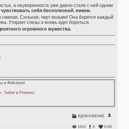
стье, а неуверенность уже давно стало с ней одним
чувствовать
себя
бесполезной
,
никем
.
и смелая. Сильная, черт возьми! Она борется каждый
тва. Утирает слезы и вновь идет бороться.
роятного
огромного
мужества
.
,
ы в Фейсбуке!
+
,
Twitter
и
Pinterest
.
ВДОХНОВЕНИЕ
1616
0
0.0
/
0