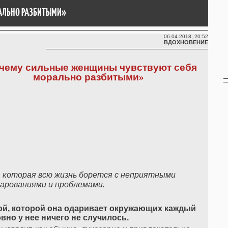
РАЛЬНО РАЗБИТЫМИ»
06.04.2018, 20:52
ВДОХНОВЕНИЕ
чему
сильные
женщины
чувствуют
себя
морально
разбитыми
»
,
которая
всю
жизнь
борется
с
неприятными
чарованиями
и
проблемами
.
ой
,
которой
она
одаривает
окружающих
каждый
овно
у
нее
ничего
не
случилось
.