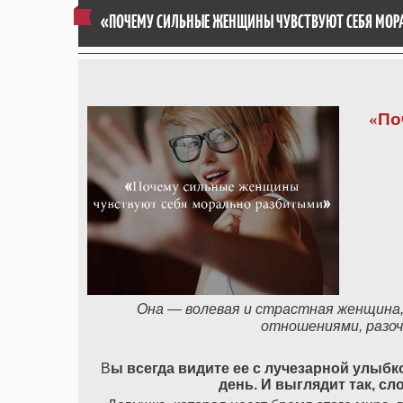
«ПОЧЕМУ СИЛЬНЫЕ ЖЕНЩИНЫ ЧУВСТВУЮТ СЕБЯ МО
«
По
Она
—
волевая
и
страстная
женщина
отношениями
,
разо
В
ы
всегда
видите
ее
с
лучезарной
улыбк
день
.
И
выглядит
так
,
сл