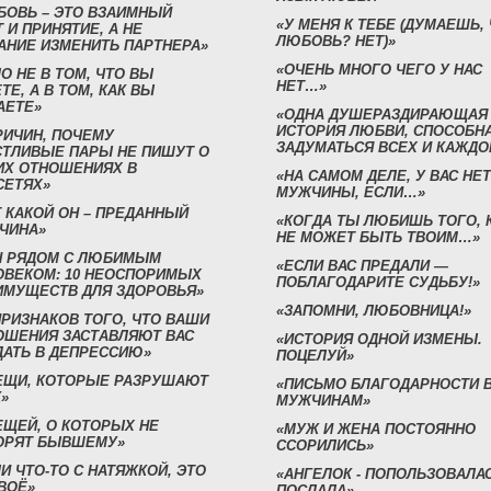
БОВЬ – ЭТО ВЗАИМНЫЙ
«У МЕНЯ К ТЕБЕ (ДУМАЕШЬ,
 И ПРИНЯТИЕ, А НЕ
ЛЮБОВЬ? НЕТ)»
АНИЕ ИЗМЕНИТЬ ПАРТНЕРА»
«ОЧЕНЬ МНОГО ЧЕГО У НАС
О НЕ В ТОМ, ЧТО ВЫ
НЕТ…»
ТЕ, А В ТОМ, КАК ВЫ
АЕТЕ»
«ОДНА ДУШЕРАЗДИРАЮЩАЯ
ИСТОРИЯ ЛЮБВИ, СПОСОБН
РИЧИН, ПОЧЕМУ
ЗАДУМАТЬСЯ ВСЕХ И КАЖДО
СТЛИВЫЕ ПАРЫ НЕ ПИШУТ О
ИХ ОТНОШЕНИЯХ В
«НА САМОМ ДЕЛЕ, У ВАС НЕТ
СЕТЯХ»
МУЖЧИНЫ, ЕСЛИ…»
 КАКОЙ ОН – ПРЕДАННЫЙ
«КОГДА ТЫ ЛЮБИШЬ ТОГО, 
ЧИНА»
НЕ МОЖЕТ БЫТЬ ТВОИМ…»
Н РЯДОМ С ЛЮБИМЫМ
«ЕСЛИ ВАС ПРЕДАЛИ —
ОВЕКОМ: 10 НЕОСПОРИМЫХ
ПОБЛАГОДАРИТЕ СУДЬБУ!»
ИМУЩЕСТВ ДЛЯ ЗДОРОВЬЯ»
«ЗАПОМНИ, ЛЮБОВНИЦА!»
ПРИЗНАКОВ ТОГО, ЧТО ВАШИ
ОШЕНИЯ ЗАСТАВЛЯЮТ ВАС
«ИСТОРИЯ ОДНОЙ ИЗМЕНЫ.
ДАТЬ В ДЕПРЕССИЮ»
ПОЦЕЛУЙ»
ВЕЩИ, КОТОРЫЕ РАЗРУШАЮТ
«ПИСЬМО БЛАГОДАРНОСТИ 
»
МУЖЧИНАМ»
ЕЩЕЙ, О КОТОРЫХ НЕ
«МУЖ И ЖЕНА ПОСТОЯННО
ОРЯТ БЫВШЕМУ»
ССОРИЛИСЬ»
И ЧТО-ТО С НАТЯЖКОЙ, ЭТО
«АНГЕЛОК - ПОПОЛЬЗОВАЛА
ВОЁ»
ПОСЛАЛА»