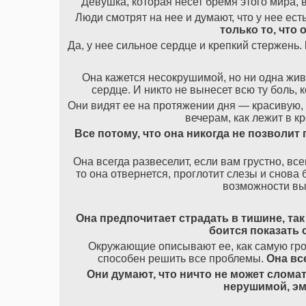
Девушка, которая несет бремя этого мира, 
Люди смотрят на нее и думают, что у нее ест
только
то
,
что
Да, у нее сильное сердце и крепкий стержень.
Она кажется несокрушимой, но ни одна жива
сердце. И никто не вынесет всю ту боль,
Они видят ее на протяжении дня — красивую, 
вечерам, как лежит в к
Все
потому
,
что
она
никогда
не
позволит
Она всегда развеселит, если вам грустно, все
то она отвернется, проглотит слезы и снова
возможности вы
Она
предпочитает
страдать
в
тишине
,
так
боится
показать
Окружающие описывают ее, как самую гром
способен решить все проблемы.
Она
вс
Они
думают
,
что
ничто
не
может
слома
нерушимой
,
э