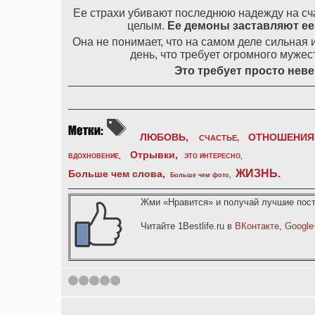
Ее страхи убивают последнюю надежду на сча
целым.
Ее
демоны
заставляют
ее
Она не понимает, что на самом деле сильная 
день, что требует огромного мужес
Это
требует
просто
неве
ЛЮБОВЬ,
ОТНОШЕНИЯ
СЧАСТЬЕ,
Отрывки
,
ВДОХНОВЕНИЕ
,
ЭТО ИНТЕРЕСНО
,
ЖИЗНЬ
.
Больше чем слова,
Больше чем фото
,
Жми «Нравится» и получай лучшие пост
Читайте 1Bestlife.ru в
ВКонтакте
,
Google
1
2
3
4
5