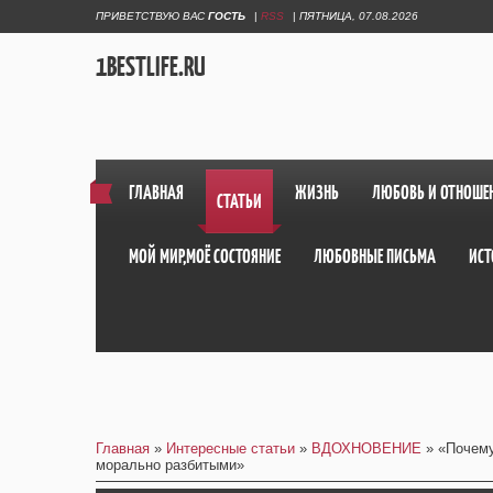
ПРИВЕТСТВУЮ ВАС
ГОСТЬ
|
RSS
|
ПЯТНИЦА, 07.08.2026
1BESTLIFE.RU
ГЛАВНАЯ
ЖИЗНЬ
ЛЮБОВЬ И ОТНОШЕ
СТАТЬИ
МОЙ МИР,МОЁ СОСТОЯНИЕ
ЛЮБОВНЫЕ ПИСЬМА
ИСТ
Главная
»
Интересные статьи
»
ВДОХНОВЕНИЕ
» «Почему
морально разбитыми»