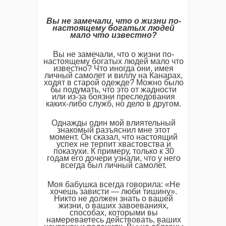
Вы не замечали, что о жизни по-
настоящему богатых людей
мало что известно?
Вы не замечали, что о жизни по-
настоящему богатых людей мало что
известно? Что иногда они, имея
личный самолет и виллу на Канарах,
ходят в старой одежде? Можно было
бы подумать, что это от жадности
или из-за боязни преследования
каких-либо служб, но дело в другом.
Однажды один мой влиятельный
знакомый разъяснил мне этот
момент. Он сказал, что настоящий
успех не терпит хвастовства и
показухи. К примеру, только к 30
годам его дочери узнали, что у него
всегда был личный самолет.
Моя бабушка всегда говорила: «Не
хочешь зависти — люби тишину».
Никто не должен знать о вашей
жизни, о ваших завоеваниях,
способах, которыми вы
намереваетесь действовать, ваших