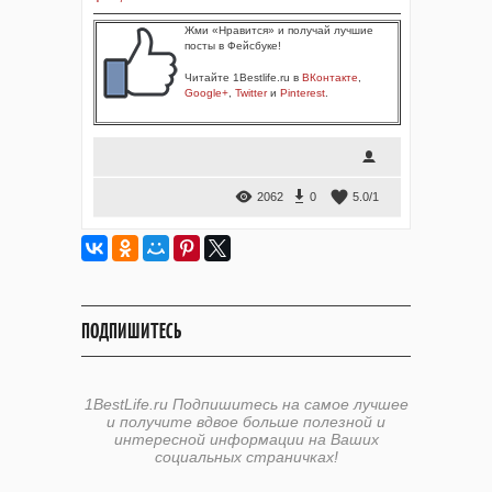
Жми «Нравится» и получай лучшие
посты в Фейсбуке!
Читайте 1Bestlife.ru в
ВКонтакте
,
Google+
,
Twitter
и
Pinterest
.
2062
0
5.0
/
1
ПОДПИШИТЕСЬ
1BestLife.ru Подпишитесь на самое лучшее
и получите вдвое больше полезной и
интересной информации на Ваших
социальных страничках!