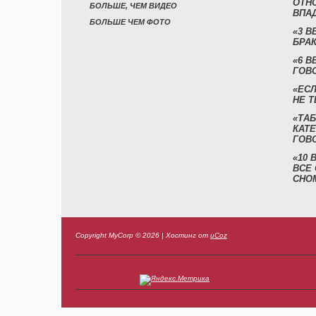
ОТН
БОЛЬШЕ, ЧЕМ ВИДЕО
ВПА
БОЛЬШЕ ЧЕМ ФОТО
«3 
БРАК
«6 В
ГОВ
«ЕСЛ
НЕ Т
«ТАБ
КАТ
ГОВ
«10
ВСЕ
СНО
Copyright MyCorp © 2026
|
Хостинг от
uCoz