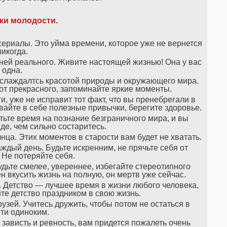
ки молодости.
сериалы. Это уйма времени, которое уже не вернется
никогда.
ней реального. Живите настоящей жизнью! Она у вас
одна.
наслаждалтсь красотой природы и окружающего мира.
от прекрасного, запоминайте яркие моменты.
и, уже не исправит тот факт, что вы пренебрегали в
айте в себе полезные привычки, берегите здоровье.
тьте время на познание безграничного мира, и вы
е, чем сильно состаритесь.
нца. Этих моментов в старости вам будет не хватать.
ждый день. Будьте искренним, не прячьте себя от
Не потеряйте себя.
дьте смелее, увереннее, избегайте стереотипного
 вкусить жизнь на полную, он мертв уже сейчас.
го. Детство — лучшее время в жизни любого человека,
йте детство праздником в свою жизнь.
узей. Учитесь дружить, чтобы потом не остаться в
ти одиноким.
 зависть и ревность, вам придется пожалеть очень