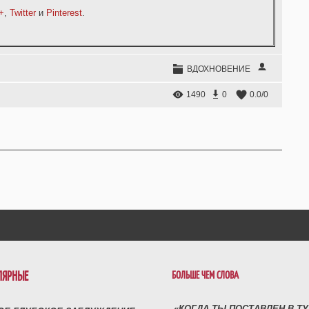
+
,
Twitter
и
Pinterest
.
ВДОХНОВЕНИЕ
1490
0
0.0
/
0
ЛЯРНЫЕ
БОЛЬШЕ ЧЕМ СЛОВА
«КОГДА ТЫ ПОСТАВЛЕН В Т