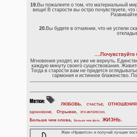
19.
Вы пожалеете о том, что материальный мир
вещи! В старости вы остро почувствуете, чт
Развивайте
20.
Вы будете в отчаянии, что не успели ск
откладыв
….Почувствуйте 
Мгновения уходят, их уже не вернуть. Единст
каждую минуту своего существования. Живите 
Тогда в старости вам не придется оглядывать
гармония и истинное блаженство. П
ЛЮБОВЬ,
ОТНОШЕНИЯ
СЧАСТЬЕ,
Отрывки
,
ВДОХНОВЕНИЕ
,
ЭТО ИНТЕРЕСНО
,
ЖИЗНЬ
.
Больше чем слова,
Больше чем фото
,
Жми «Нравится» и получай лучшие пост