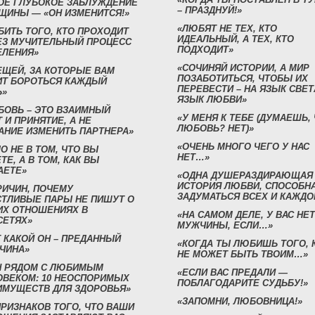
ОЕ ГЛУБОКОЕ ЗАБЛУЖДЕНИЕ
– ПРАЗДНУЙ!»
ЩИНЫ — «ОН ИЗМЕНИТСЯ!»
«ЛЮБЯТ НЕ ТЕХ, КТО
БИТЬ ТОГО, КТО ПРОХОДИТ
ИДЕАЛЬНЫЙ, А ТЕХ, КТО
ЕЗ МУЧИТЕЛЬНЫЙ ПРОЦЕСС
ПОДХОДИТ»
ЕЛЕНИЯ»
«СОЧИНЯЙ ИСТОРИИ, А МИР
ЕЩЕЙ, ЗА КОТОРЫЕ ВАМ
ПОЗАБОТИТЬСЯ, ЧТОБЫ ИХ
ИТ БОРОТЬСЯ КАЖДЫЙ
ПЕРЕВЕСТИ – НА ЯЗЫК СВЕТ
Ь»
ЯЗЫК ЛЮБВИ»
БОВЬ – ЭТО ВЗАИМНЫЙ
«У МЕНЯ К ТЕБЕ (ДУМАЕШЬ,
 И ПРИНЯТИЕ, А НЕ
ЛЮБОВЬ? НЕТ)»
АНИЕ ИЗМЕНИТЬ ПАРТНЕРА»
«ОЧЕНЬ МНОГО ЧЕГО У НАС
О НЕ В ТОМ, ЧТО ВЫ
НЕТ…»
ТЕ, А В ТОМ, КАК ВЫ
АЕТЕ»
«ОДНА ДУШЕРАЗДИРАЮЩАЯ
ИСТОРИЯ ЛЮБВИ, СПОСОБН
РИЧИН, ПОЧЕМУ
ЗАДУМАТЬСЯ ВСЕХ И КАЖДО
СТЛИВЫЕ ПАРЫ НЕ ПИШУТ О
ИХ ОТНОШЕНИЯХ В
«НА САМОМ ДЕЛЕ, У ВАС НЕТ
СЕТЯХ»
МУЖЧИНЫ, ЕСЛИ…»
 КАКОЙ ОН – ПРЕДАННЫЙ
«КОГДА ТЫ ЛЮБИШЬ ТОГО, 
ЧИНА»
НЕ МОЖЕТ БЫТЬ ТВОИМ…»
Н РЯДОМ С ЛЮБИМЫМ
«ЕСЛИ ВАС ПРЕДАЛИ —
ОВЕКОМ: 10 НЕОСПОРИМЫХ
ПОБЛАГОДАРИТЕ СУДЬБУ!»
ИМУЩЕСТВ ДЛЯ ЗДОРОВЬЯ»
«ЗАПОМНИ, ЛЮБОВНИЦА!»
ПРИЗНАКОВ ТОГО, ЧТО ВАШИ