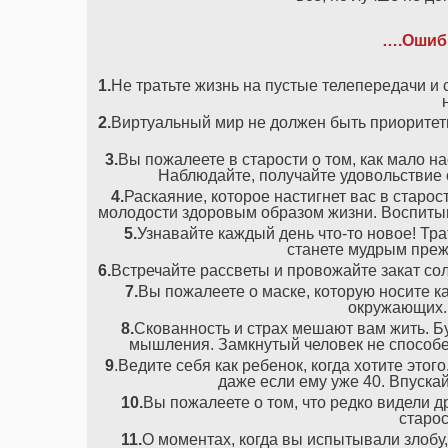
….Ошиб
1.
Не тратьте жизнь на пустые телепередачи и 
2.
Виртуальный мир не должен быть приоритет
3.
Вы пожалеете в старости о том, как мало 
Наблюдайте, получайте удовольствие 
4.
Раскаяние, которое настигнет вас в старост
молодости здоровым образом жизни. Воспитыв
5.
Узнавайте каждый день что-то новое! Тра
станете мудрым прежд
6.
Встречайте рассветы и провожайте закат сол
7.
Вы пожалеете о маске, которую носите ка
окружающих. 
8.
Скованность и страх мешают вам жить. Бу
мышления. Замкнутый человек не способен
9
.Ведите себя как ребенок, когда хотите это
даже если ему уже 40. Впуска
10.
Вы пожалеете о том, что редко видели др
старос
11.
О моментах, когда вы испытывали злобу,