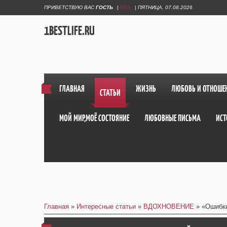
ПРИВЕТСТВУЮ ВАС
ГОСТЬ
|
RSS
|
ПЯТНИЦА, 07.08.2026
1BESTLIFE.RU
ГЛАВНАЯ
ЖИЗНЬ
ЛЮБОВЬ И ОТНОШЕ
СТАТЬИ
МОЙ МИР,МОЁ СОСТОЯНИЕ
ЛЮБОВНЫЕ ПИСЬМА
ИСТ
Главная
»
Интересные статьи
»
ВДОХНОВЕНИЕ
» «Ошибки