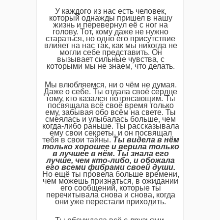
У каждого из нас есть человек,
который однажды пришел в нашу
жизнь и перевернул её с ног на
голову. Тот, кому даже не нужно
стараться, но одно его присутствие
влияет на нас так, как мы никогда не
могли себе представить. Он
вызывает сильные чувства, с
которыми мы не знаем, что делать.
Мы влюбляемся, ни о чём не думая.
Даже о себе. Ты отдала своё сердце
тому, кто казался потрясающим. Ты
посвящала всё своё время только
ему, забывая обо всём на свете. Ты
смеялась и улыбалась больше, чем
когда-либо раньше. Ты рассказывала
ему свои секреты, и он посвящал
тебя в свои тайны.
Ты видела в нём
только хорошее и верила только
в лучшее в нём.
Ты знала его
лучше, чем кто-либо, и обожала
его всеми фибрами своей души.
Но ещё ты провела больше времени,
чем можешь признаться, в ожидании
его сообщений, которые ты
перечитывала снова и снова, когда
они уже перестали приходить.