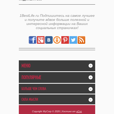
1BestLife.ru Подпишитесь на самое лучшее
и получите вдвое больше полезной и
интересной информации на Ваших
социальных страничках!
МЕНЮ
+
ПОПУЛЯРНЫЕ
+
БОЛЬШЕ ЧЕМ СЛОВА
+
СИЛА МЫСЛИ
+
Copyright MyCorp © 2026
|
Хостинг от
uCoz