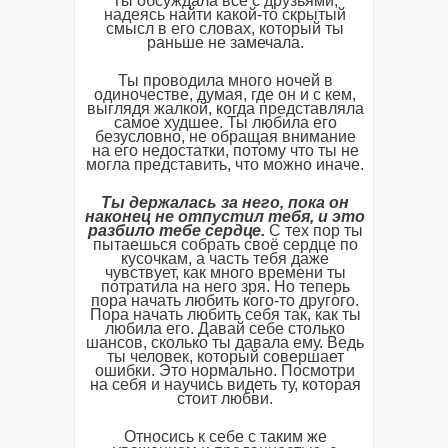
Ты обсуждала всё с друзьями,
надеясь найти какой-то скрытый
смысл в его словах, который ты
раньше не замечала.
Ты проводила много ночей в
одиночестве, думая, где он и с кем,
выглядя жалкой, когда представляла
самое худшее. Ты любила его
безусловно, не обращая внимание
на его недостатки, потому что ты не
могла представить, что можно иначе.
Ты держалась за него, пока он
наконец не отпустил тебя, и это
разбило тебе сердце.
С тех пор ты
пытаешься собрать своё сердце по
кусочкам, а часть тебя даже
чувствует, как много времени ты
потратила на него зря. Но теперь
пора начать любить кого-то другого.
Пора начать любить себя так, как ты
любила его. Давай себе столько
шансов, сколько ты давала ему. Ведь
ты человек, который совершает
ошибки. Это нормально. Посмотри
на себя и научись видеть ту, которая
стоит любви.
Относись к себе с таким же