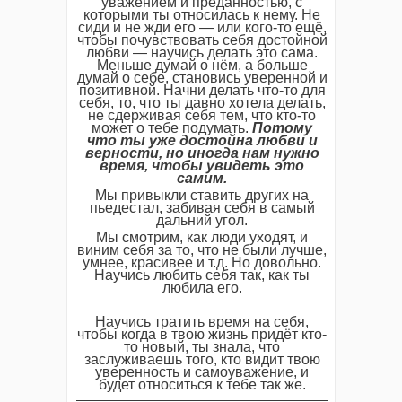
уважением и преданностью, с
которыми ты относилась к нему. Не
сиди и не жди его — или кого-то ещё,
чтобы почувствовать себя достойной
любви — научись делать это сама.
Меньше думай о нём, а больше
думай о себе, становись уверенной и
позитивной. Начни делать что-то для
себя, то, что ты давно хотела делать,
не сдерживая себя тем, что кто-то
может о тебе подумать.
Потому
что ты уже достойна любви и
верности, но иногда нам нужно
время, чтобы увидеть это
самим.
Мы привыкли ставить других на
пьедестал, забивая себя в самый
дальний угол.
Мы смотрим, как люди уходят, и
виним себя за то, что не были лучше,
умнее, красивее и т.д. Но довольно.
Научись любить себя так, как ты
любила его.
Научись тратить время на себя,
чтобы когда в твою жизнь придёт кто-
то новый, ты знала, что
заслуживаешь того, кто видит твою
уверенность и самоуважение, и
будет относиться к тебе так же.