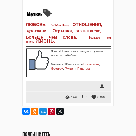
ЛЮБОВЬ,
ОТНОШЕНИЯ,
СЧАСТЬЕ,
Отрывки
,
ВДОХНОВЕНИЕ
,
ЭТО ИНТЕРЕСНО
,
Больше чем слова,
Больше чем
ЖИЗНЬ
.
фото
,
Жми «Нравится» и получай лучшие
посты в Фейсбуке!
Читайте 1Bestlife.ru в
ВКонтакте
,
Google+
,
Twitter
и
Pinterest
.
1448
0
0.0
/
0
ПОДПИШИТЕСЬ