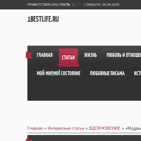
ПРИВЕТСТВУЮ ВАС
ГОСТЬ
|
RSS
|
СУББОТА, 08.08.2026
1BESTLIFE.RU
ГЛАВНАЯ
ЖИЗНЬ
ЛЮБОВЬ И ОТНОШЕ
СТАТЬИ
МОЙ МИР,МОЁ СОСТОЯНИЕ
ЛЮБОВНЫЕ ПИСЬМА
ИСТ
Главная
»
Интересные статьи
»
ВДОХНОВЕНИЕ
» «Мудры