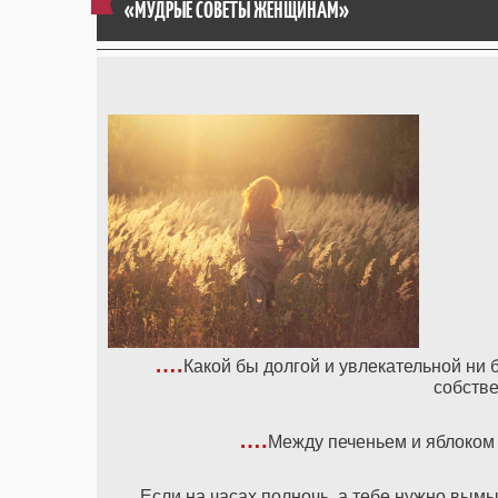
«МУДРЫЕ СОВЕТЫ ЖЕНЩИНАМ»
….
Какой бы долгой и увлекательной ни 
собстве
….
Между печеньем и яблоком 
….
Если на часах полночь, а тебе нужно вымы