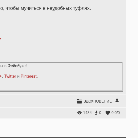
го, чтобы мучиться в неудобных туфлях.
,
ы в Фейсбуке!
+
,
Twitter
и
Pinterest
.
ВДОХНОВЕНИЕ
1434
0
0.0
/
0