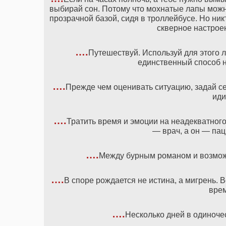
выбирай сон. Потому что мохнатые лапы можно
прозрачной базой, сидя в троллейбусе. Но ни
скверное настроен
….
Путешествуй. Используй для этого 
единственный способ н
….
Прежде чем оценивать ситуацию, задай се
иди
….
Тратить время и эмоции на неадекватного
— врач, а он — пац
….
Между бурным романом и возможн
….
В споре рождается не истина, а мигрень.
врем
….
Несколько дней в одиноче