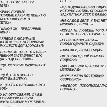
НЕТ…»
ТЕ, А В ТОМ, КАК ВЫ
АЕТЕ»
«ОДНА ДУШЕРАЗДИРАЮЩАЯ
ИСТОРИЯ ЛЮБВИ, СПОСОБН
РИЧИН, ПОЧЕМУ
ЗАДУМАТЬСЯ ВСЕХ И КАЖДО
СТЛИВЫЕ ПАРЫ НЕ ПИШУТ О
ИХ ОТНОШЕНИЯХ В
«НА САМОМ ДЕЛЕ, У ВАС НЕТ
СЕТЯХ»
МУЖЧИНЫ, ЕСЛИ…»
 КАКОЙ ОН – ПРЕДАННЫЙ
«КОГДА ТЫ ЛЮБИШЬ ТОГО, 
ЧИНА»
НЕ МОЖЕТ БЫТЬ ТВОИМ…»
Н РЯДОМ С ЛЮБИМЫМ
«ЕСЛИ ВАС ПРЕДАЛИ —
ОВЕКОМ: 10 НЕОСПОРИМЫХ
ПОБЛАГОДАРИТЕ СУДЬБУ!»
ИМУЩЕСТВ ДЛЯ ЗДОРОВЬЯ»
«ЗАПОМНИ, ЛЮБОВНИЦА!»
ПРИЗНАКОВ ТОГО, ЧТО ВАШИ
ОШЕНИЯ ЗАСТАВЛЯЮТ ВАС
«ИСТОРИЯ ОДНОЙ ИЗМЕНЫ.
ДАТЬ В ДЕПРЕССИЮ»
ПОЦЕЛУЙ»
ВЕЩИ, КОТОРЫЕ РАЗРУШАЮТ
«ПИСЬМО БЛАГОДАРНОСТИ 
»
МУЖЧИНАМ»
ЕЩЕЙ, О КОТОРЫХ НЕ
«МУЖ И ЖЕНА ПОСТОЯННО
ОРЯТ БЫВШЕМУ»
ССОРИЛИСЬ»
И ЧТО-ТО С НАТЯЖКОЙ, ЭТО
«АНГЕЛОК - ПОПОЛЬЗОВАЛА
ВОЁ»
ПОСЛАЛА»
У НА ОТКРОВЕНИЯ. О ЧЕМ
ЕГОРИЧЕСКИ НЕЛЬЗЯ
ОРИТЬ СВОЕМУ МУЖЧИНЕ?»