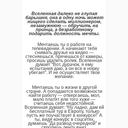
Вселенная далеко не глупая
барышня, она в одну ночь может
нищего сделать миллионером,
незамужнюю — обручить на
принца, а безработному
подарить должность мечты.
Мечтаешь ты о работе на
телевидении. А начинают тебя
снимать друзья на видео —
стесняешься, прячешься от камеры,
просишь удалить ролик. Вселенная
думает “Вот, дурачок, я ему
испытания даю, а он все в норку
убегает”. И не осуществляет твое
желание.
Мечтаешь ты о жизни в другой
стране. А попадаются возможности
найти работу — отвергаешь, мол,
мало платят или того хуже —
считаешь себя недостойной.
Вселенная думает: “Ну ладно, дам ей
бесплатный тур в Европу, только
пусть же поучаствует в конкурсе!” А
ты, видя конкурс в соцсетях,
думаешь “Да развод очередной” и
скролишь ленту вниз.