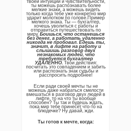
твоей интуиции и чувствительности,
ты можешь распознавать более
мелкие знаки, а можешь видеть
только когда тебе уже конкретно мир
ударит молотком по голове.Пример
мелкого знака. Ты — бухгалтер,
хочешь уволиться с работы и
отправиться путешествовать по
миру.
Боишься, что останешься
без денег, а работать удаленно
никогда не пробовал. Едешь ты,
значит, в лифте на работу и
слышишь разговор двух
незнакомых людей, что
требуется бухгалтер
УДАЛЕННО.
Твои действия:
посчитать это совпадением и забить
или распознать знак судьбы и
расспросить подробнее!
Если ради своей мечты ты не
можешь даже набраться смелости
вмешаться в разговор двух людей в
лифте, то на что ты вообще
способен? Ты так и будешь ждать,
пока мир тебе принесет что-то на
блюдечке? Ну давай, жди.
Ты готов к мечте, когда: