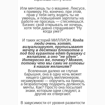
Или мечтаешь ты о машине. Лексусе,
к примеру. Но, конечно, при этом,
прав у тебя нету, водить ты не
умеешь, и повышения зарплаты на
работе не просишь — стесняешься.
Бизнес свой открывать не хочешь,
хотя тебя давно спрашивают “Ну
когда уже?”
И таких историй МИЛЛИОН.
Когда
люди очень хотят,
визуализируют, прописывают
мечту в десятках блокнотов и
под бой курантов едят бумажку с
желанием, а оно “не идет”.
Интересно же, почему? Может,
потому что мы сами не готовы
к нашим желаниям?
Вселенная далеко не глупая
барышня, она в одну ночь может
нищего сделать миллионером,
незамужнюю — обручить на принца,
а безработному подарить должность
мечты. Как? Просто она посылает
знаки, которым одни следуют, а
другие их отвергают.
В зависимости от уровня развитости