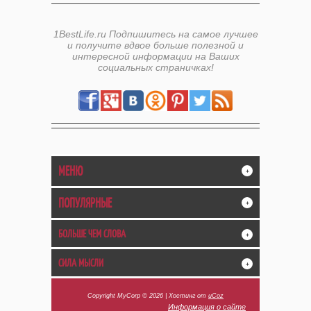
1BestLife.ru Подпишитесь на самое лучшее
и получите вдвое больше полезной и
интересной информации на Ваших
социальных страничках!
МЕНЮ
+
ПОПУЛЯРНЫЕ
+
БОЛЬШЕ ЧЕМ СЛОВА
+
СИЛА МЫСЛИ
+
Copyright MyCorp © 2026
|
Хостинг от
uCoz
Информация о сайте