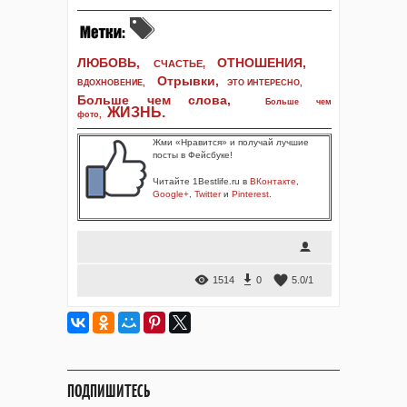
ЛЮБОВЬ,
ОТНОШЕНИЯ,
СЧАСТЬЕ,
Отрывки
,
ВДОХНОВЕНИЕ
,
ЭТО ИНТЕРЕСНО
,
Больше чем слова,
Больше чем
ЖИЗНЬ
.
фото
,
Жми «Нравится» и получай лучшие
посты в Фейсбуке!
Читайте 1Bestlife.ru в
ВКонтакте
,
Google+
,
Twitter
и
Pinterest
.
1514
0
5.0
/
1
ПОДПИШИТЕСЬ