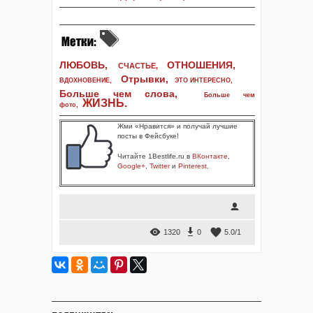
ЛЮБОВЬ,
ОТНОШЕНИЯ,
СЧАСТЬЕ,
Отрывки
,
ВДОХНОВЕНИЕ
,
ЭТО ИНТЕРЕСНО
,
Больше чем слова,
Больше чем
ЖИЗНЬ
.
фото
,
Жми «Нравится» и получай лучшие
посты в Фейсбуке!
Читайте 1Bestlife.ru в
ВКонтакте
,
Google+
,
Twitter
и
Pinterest
.
1320
0
5.0
/
1