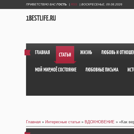
ПРИВЕТСТВУЮ ВАС
ГОСТЬ
|
RSS
|
ВОСКРЕСЕНЬЕ, 09.08.2026
1BESTLIFE.RU
ГЛАВНАЯ
ЖИЗНЬ
ЛЮБОВЬ И ОТНОШЕ
СТАТЬИ
МОЙ МИР,МОЁ СОСТОЯНИЕ
ЛЮБОВНЫЕ ПИСЬМА
ИСТ
Главная
»
Интересные статьи
»
ВДОХНОВЕНИЕ
» «Как ве