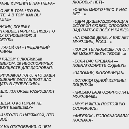
ЛЮБОВЬ? НЕТ)»
АНИЕ ИЗМЕНИТЬ ПАРТНЕРА»
«ОЧЕНЬ МНОГО ЧЕГО У НАС
О НЕ В ТОМ, ЧТО ВЫ
НЕТ…»
ТЕ, А В ТОМ, КАК ВЫ
АЕТЕ»
«ОДНА ДУШЕРАЗДИРАЮЩАЯ
ИСТОРИЯ ЛЮБВИ, СПОСОБН
РИЧИН, ПОЧЕМУ
ЗАДУМАТЬСЯ ВСЕХ И КАЖДО
СТЛИВЫЕ ПАРЫ НЕ ПИШУТ О
ИХ ОТНОШЕНИЯХ В
«НА САМОМ ДЕЛЕ, У ВАС НЕТ
СЕТЯХ»
МУЖЧИНЫ, ЕСЛИ…»
 КАКОЙ ОН – ПРЕДАННЫЙ
«КОГДА ТЫ ЛЮБИШЬ ТОГО, 
ЧИНА»
НЕ МОЖЕТ БЫТЬ ТВОИМ…»
Н РЯДОМ С ЛЮБИМЫМ
«ЕСЛИ ВАС ПРЕДАЛИ —
ОВЕКОМ: 10 НЕОСПОРИМЫХ
ПОБЛАГОДАРИТЕ СУДЬБУ!»
ИМУЩЕСТВ ДЛЯ ЗДОРОВЬЯ»
«ЗАПОМНИ, ЛЮБОВНИЦА!»
ПРИЗНАКОВ ТОГО, ЧТО ВАШИ
ОШЕНИЯ ЗАСТАВЛЯЮТ ВАС
«ИСТОРИЯ ОДНОЙ ИЗМЕНЫ.
ДАТЬ В ДЕПРЕССИЮ»
ПОЦЕЛУЙ»
ВЕЩИ, КОТОРЫЕ РАЗРУШАЮТ
«ПИСЬМО БЛАГОДАРНОСТИ 
»
МУЖЧИНАМ»
ЕЩЕЙ, О КОТОРЫХ НЕ
«МУЖ И ЖЕНА ПОСТОЯННО
ОРЯТ БЫВШЕМУ»
ССОРИЛИСЬ»
И ЧТО-ТО С НАТЯЖКОЙ, ЭТО
«АНГЕЛОК - ПОПОЛЬЗОВАЛА
ВОЁ»
ПОСЛАЛА»
У НА ОТКРОВЕНИЯ. О ЧЕМ