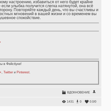
му настроению, избавиться от него будет крайне
 если улыбка получится слегка натянутой, она всё
торону. Повторяйте каждый день, что вы счастливы и
остных мгновений в вашей жизни и со временем вы
ушевное спокойствие.
,
ы в Фейсбуке!
+
,
Twitter
и
Pinterest
.
ВДОХНОВЕНИЕ
1431
0
0.0
/
0