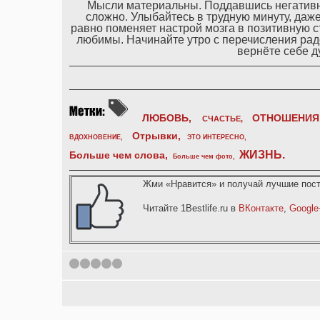
Мысли материальны. Поддавшись негативно
сложно. Улыбайтесь в трудную минуту, даже
равно поменяет настрой мозга в позитивную с
любимы. Начинайте утро с перечисления рад
вернёте себе д
ЛЮБОВЬ,
ОТНОШЕНИЯ
СЧАСТЬЕ,
Отрывки
,
ВДОХНОВЕНИЕ
,
ЭТО ИНТЕРЕСНО
,
ЖИЗНЬ
.
Больше чем слова,
Больше чем фото
,
Жми «Нравится» и получай лучшие пост
Читайте 1Bestlife.ru в
ВКонтакте
,
Google
1
2
3
4
5