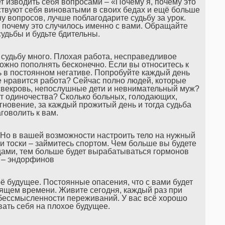
ет изводить себя вопросами – «Почему я, почему это
ствуют себя виноватыми в своих бедах и ещё больше
ну вопросов, лучше поблагодарите судьбу за урок.
 почему это случилось именно с вами. Обращайте
судьбы и будьте бдительны.
судьбу много. Плохая работа, несправедливое
можно пополнять бесконечно. Если вы относитесь к
ь в постоянном негативе. Попробуйте каждый день
е нравится работа? Сейчас полно людей, которые
 свекровь, непослушные дети и невнимательный муж?
от одиночества? Сколько больных, голодающих,
новение, за каждый прожитый день и тогда судьба
аговолить к вам.
х. Но в вашей возможности настроить тело на нужный
 и тоски – займитесь спортом. Чем больше вы будете
нцами, тем больше будет вырабатываться гормонов
 – эндорфинов
оё будущее. Постоянные опасения, что с вами будет
тоящем времени. Живите сегодня, каждый раз при
 бессмысленности переживаний. У вас всё хорошо
вать себя на плохое будущее.