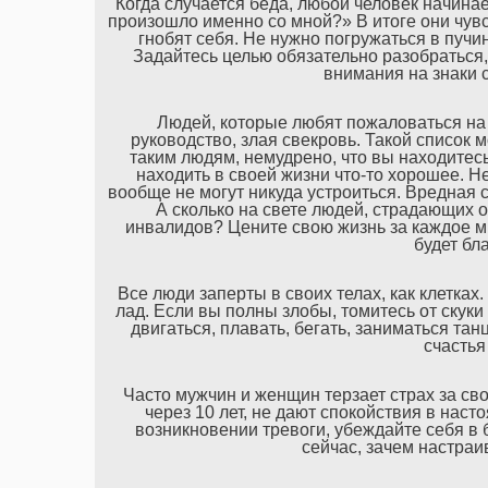
Когда случается беда, любой человек начина
произошло именно со мной?» В итоге они чув
гнобят себя. Не нужно погружаться в пучи
Задайтесь целью обязательно разобраться,
внимания на знаки 
Людей, которые любят пожаловаться на 
руководство, злая свекровь. Такой список 
таким людям, немудрено, что вы находитес
находить в своей жизни что-то хорошее. Н
вообще не могут никуда устроиться. Вредная
А сколько на свете людей, страдающих 
инвалидов? Цените свою жизнь за каждое мг
будет бл
Все люди заперты в своих телах, как клетка
лад. Если вы полны злобы, томитесь от скуки
двигаться, плавать, бегать, заниматься та
счастья
Часто мужчин и женщин терзает страх за св
через 10 лет, не дают спокойствия в нас
возникновении тревоги, убеждайте себя в
сейчас, зачем настраи