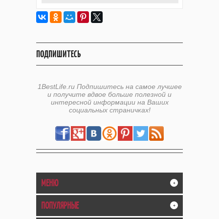
ПОДПИШИТЕСЬ
1BestLife.ru Подпишитесь на самое лучшее
и получите вдвое больше полезной и
интересной информации на Ваших
социальных страничках!
МЕНЮ
+
ПОПУЛЯРНЫЕ
+