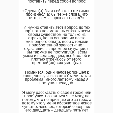
поставить перед собой вопрос:
«Сделал(а) бы я сейчас то же самое,
произнесл(а) бы те же слова, что
пять, семь, сорок лет назад?»
И нужно ставить этот вопрос до тех
пор, пока не сможешь сказать всем
своим существом не только из
страха, но на основании всего
жизненного опыта, всей с годами
приобретенной зрелости: нет,
оказавшись в прежней ситуации, я
бы так уже не поступил(а); всем
умом и всем сердцем, всей волей и
плотью отрекаюсь от этого,
прежний(яя) «я» умер(ла).
Помнится, один человек пришел к
священнику и сказал: «У меня такая
проблема: много лет тому назад я
поступил неладно.
Я могу рассказать о своем грехе или
проступке, но каяться я не могу, не
потому, что не признаю его за грех, а
потому что у меня абсолютное ясное
чувство: человек, который совершил
его двадцать – двадцать пять лет