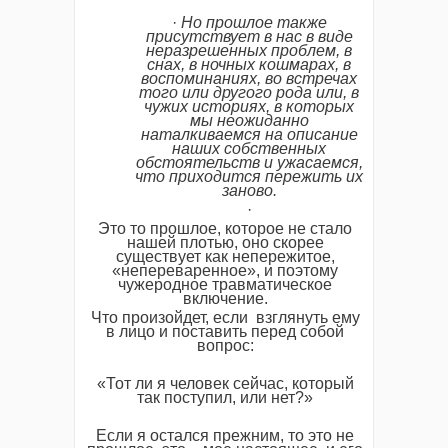
·
Но
прошлое
также
присутствует
в
нас
в
виде
неразрешенных
проблем,
в
снах,
в
ночных
кошмарах,
в
воспоминаниях,
во
встречах
того
или
другого
рода
или,
в
чужих
историях,
в
которых
мы
неожиданно
наталкиваемся
на
описание
наших
собственных
обстоятельств
и
ужасаемся,
что
приходится
пережить
их
заново.
·
Это то прошлое, которое не стало
нашей плотью, оно скорее
существует как непережитое,
«непереваренное», и поэтому
чужеродное травматическое
включение.
Что произойдет, если взглянуть ему
в лицо и поставить перед собой
вопрос:
«Тот ли я человек сейчас, который
так поступил, или нет?»
Если я остался прежним, то это не