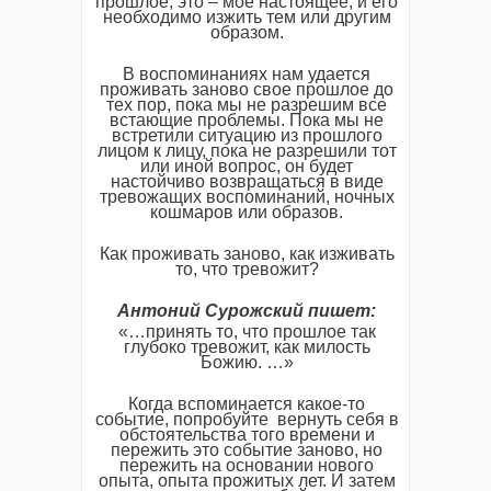
прошлое, это – мое настоящее, и его
необходимо изжить тем или другим
образом.
В воспоминаниях нам удается
проживать заново свое прошлое до
тех пор, пока мы не разрешим все
встающие проблемы. Пока мы не
встретили ситуацию из прошлого
лицом к лицу, пока не разрешили тот
или иной вопрос, он будет
настойчиво возвращаться в виде
тревожащих воспоминаний, ночных
кошмаров или образов.
Как проживать заново, как изживать
то, что тревожит?
Антоний
Сурожский
пишет:
«…принять то, что прошлое так
глубоко тревожит, как милость
Божию. …»
Когда вспоминается какое-то
событие, попробуйте вернуть себя в
обстоятельства того времени и
пережить это событие заново, но
пережить на основании нового
опыта, опыта прожитых лет. И затем