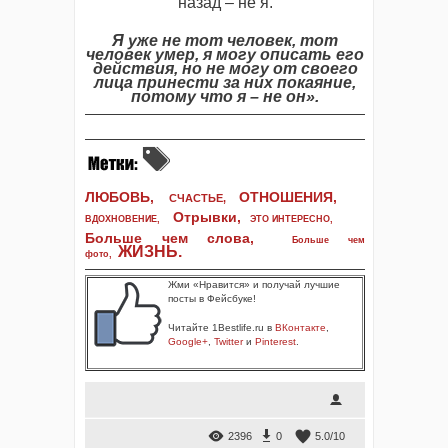
назад – не я.
Я
уже
не
тот
человек,
тот
человек
умер,
я
могу
описать
его
действия,
но
не
могу
от
своего
лица
принести
за
них
покаяние,
потому
что
я
–
не
он
».
ЛЮБОВЬ,
ОТНОШЕНИЯ,
СЧАСТЬЕ,
Отрывки
,
ВДОХНОВЕНИЕ
,
ЭТО ИНТЕРЕСНО
,
Больше чем слова,
Больше чем
ЖИЗНЬ
.
фото
,
Жми «Нравится» и получай лучшие
посты в Фейсбуке!
Читайте 1Bestlife.ru в
ВКонтакте
,
Google+
,
Twitter
и
Pinterest
.
2396
0
5.0
/
10