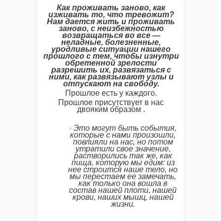
Как
проживать
заново,
как
изживать
то,
что
тревожит?
Нам
дается
жить
и
проживать
заново,
с
неизбежностью
возвращаться
во
все
—
неладные,
болезненные,
уродливые
ситуации
нашего
прошлого
с
тем,
чтобы
изнутри
обретенной
зрелости
разрешить
их,
развязаться
с
ними,
как
развязывают
узлы
и
отпускают
на
свободу.
Прошлое есть у каждого.
Прошлое присутствует в нас
двояким образом .
·
Это
могут
быть
события,
которые
с
нами
произошли,
повлияли
на
нас,
но
потом
утратили
свое
значение,
растворились
так
же,
как
пища,
которую
мы
едим:
из
нее
строится
наше
тело,
но
мы
перестаем
ее
замечать,
как
только
она
вошла
в
состав
нашей
плоти,
нашей
крови,
наших
мышц,
нашей
жизни.