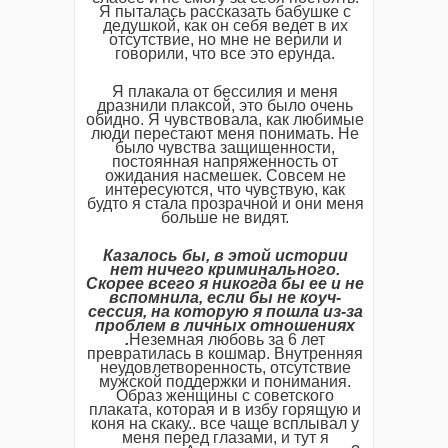
Я пыталась рассказать бабушке с
дедушкой, как он себя ведет в их
отсутствие, но мне не верили и
говорили, что все это ерунда.
Я плакала от бессилия и меня
дразнили плаксой, это было очень
обидно. Я чувствовала, как любимые
люди перестают меня понимать. Не
было чувства защищенности,
постоянная напряженность от
ожидания насмешек. Совсем не
интересуются, что чувствую, как
будто я стала прозрачной и они меня
больше не видят.
Казалось бы, в этой истории
нет ничего криминального.
Скорее всего я никогда бы ее и не
вспомнила, если бы не коуч-
сессия, на которую я пошла из-за
проблем в личных отношениях
.
Неземная любовь за 6 лет
превратилась в кошмар. Внутренняя
неудовлетворенность, отсутствие
мужской поддержки и понимания.
Образ женщины с советского
плаката, которая и в избу горящую и
коня на скаку.. все чаще всплывал у
меня перед глазами, и тут я