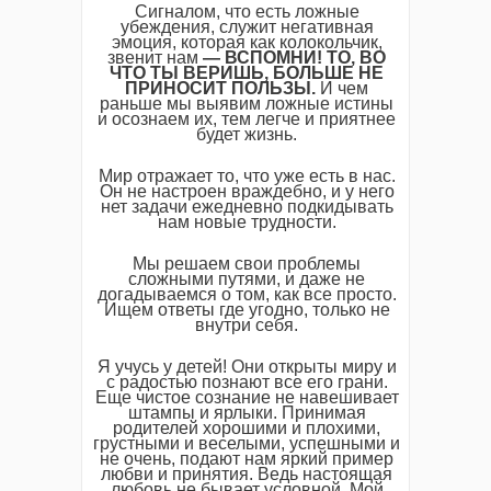
Сигналом, что есть ложные
убеждения, служит негативная
эмоция, которая как колокольчик,
звенит нам
— ВСПОМНИ! ТО, ВО
ЧТО ТЫ ВЕРИШЬ, БОЛЬШЕ НЕ
ПРИНОСИТ ПОЛЬЗЫ.
И чем
раньше мы выявим ложные истины
и осознаем их, тем легче и приятнее
будет жизнь.
Мир отражает то, что уже есть в нас.
Он не настроен враждебно, и у него
нет задачи ежедневно подкидывать
нам новые трудности.
Мы решаем свои проблемы
сложными путями, и даже не
догадываемся о том, как все просто.
Ищем ответы где угодно, только не
внутри себя.
Я учусь у детей! Они открыты миру и
с радостью познают все его грани.
Еще чистое сознание не навешивает
штампы и ярлыки. Принимая
родителей хорошими и плохими,
грустными и веселыми, успешными и
не очень, подают нам яркий пример
любви и принятия. Ведь настоящая
любовь не бывает условной. Мой