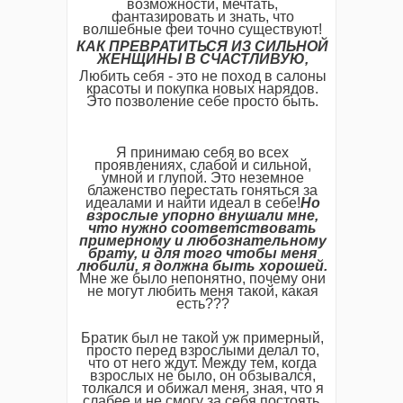
возможности, мечтать,
фантазировать и знать, что
волшебные феи точно существуют!
КАК ПРЕВРАТИТЬСЯ ИЗ СИЛЬНОЙ
ЖЕНЩИНЫ В СЧАСТЛИВУЮ,
Любить себя - это не поход в салоны
красоты и покупка новых нарядов.
Это позволение себе просто быть.
Я принимаю себя во всех
проявлениях, слабой и сильной,
умной и глупой. Это неземное
блаженство перестать гоняться за
идеалами и найти идеал в себе!
Но
взрослые упорно внушали мне,
что нужно соответствовать
примерному и любознательному
брату, и для того чтобы меня
любили, я должна быть хорошей.
Мне же было непонятно, почему они
не могут любить меня такой, какая
есть???
Братик был не такой уж примерный,
просто перед взрослыми делал то,
что от него ждут. Между тем, когда
взрослых не было, он обзывался,
толкался и обижал меня, зная, что я
слабее и не смогу за себя постоять.