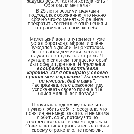
задумалась. А так ли я хотела жить?
Об этом ли мечтала?
В 25 лет я резкими скачками
подходила к осознанию, что нужно
срочно что-то менять. Я решила
прекратить токсичные отношения и
отправилась на поиски себя.
Маленький воин внутри меня уже
устал бороться с миром, и очень
нуждался в любви. Мне хотелось
быть слабой девочкой, хотелось
научиться отпускать контроль. Я
мечтала о сильном принце, который
бы победил дракона.
И тут же в
воображении всплывала
картина, как я отбираю у своего
принца меч, с криками “Ты ничего
не умеешь, дай я сама”.
Расправившись с драконом, иду
успокаивать своего принца “Не
бойся милый, все позади!”
Прочитав в одном журнале, что
нужно любить себя, я осознала, что
понятия не имею, как это. Я не могла
любить себя, потому что не
соответствовала своим же идеалам.
Советы по типу, признайтесь в любви
своему отражению, не помогли.