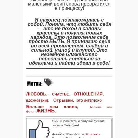
маленький воин снова превратился
в принцессу!
Я наконец познакомилась с
собой. Поняла, что любить себя
— это не поход в салоны
красоты и покупка новых
нарядов. Это позволение себе
просто БЫТЬ. Я принимаю себя
во всех проявлениях, слабой и
сильной, умной и глупой. Это
неземное блаженство
перестать гоняться за
идеалами и найти идеал в себе!
ЛЮБОВЬ,
ОТНОШЕНИЯ,
СЧАСТЬЕ,
Отрывки
,
ВДОХНОВЕНИЕ
,
ЭТО ИНТЕРЕСНО
,
Больше чем слова,
Больше чем
ЖИЗНЬ
.
фото
,
Жми «Нравится» и получай лучшие
посты в Фейсбуке!
Читайте 1Bestlife.ru в
ВКонтакте
,