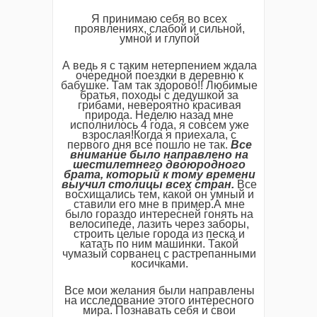
Я принимаю себя во всех
проявлениях, слабой и сильной,
умной и глупой
А ведь я с таким нетерпением ждала
очередной поездки в деревню к
бабушке. Там так здорово!! Любимые
братья, походы с дедушкой за
грибами, невероятно красивая
природа. Неделю назад мне
исполнилось 4 года, я совсем уже
взрослая!Когда я приехала, с
первого дня все пошло не так.
Все
внимание было направлено на
шестилетнего двоюродного
брата, который к тому времени
выучил столицы всех стран.
Все
восхищались тем, какой он умный и
ставили его мне в пример.А мне
было гораздо интересней гонять на
велосипеде, лазить через заборы,
строить целые города из песка и
катать по ним машинки. Такой
чумазый сорванец с растрепанными
косичками.
Все мои желания были направлены
на исследование этого интересного
мира. Познавать себя и свои