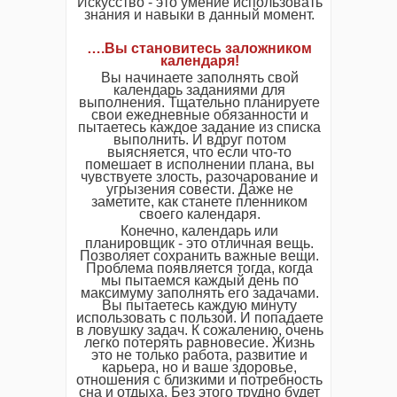
Искусство - это умение использовать
знания и навыки в данный момент.
…
.
Вы становитесь заложником
календаря!
Вы начинаете заполнять свой
календарь заданиями для
выполнения. Тщательно планируете
свои ежедневные обязанности и
пытаетесь каждое задание из списка
выполнить. И вдруг потом
выясняется, что если что-то
помешает в исполнении плана, вы
чувствуете злость, разочарование и
угрызения совести. Даже не
заметите, как станете пленником
своего календаря.
Конечно, календарь или
планировщик - это отличная вещь.
Позволяет сохранить важные вещи.
Проблема появляется тогда, когда
мы пытаемся каждый день по
максимуму заполнять его задачами.
Вы пытаетесь каждую минуту
использовать с пользой. И попадаете
в ловушку задач. К сожалению, очень
легко потерять равновесие. Жизнь
это не только работа, развитие и
карьера, но и ваше здоровье,
отношения с близкими и потребность
сна и отдыха. Без этого трудно будет