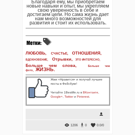
Благодаря ему, мы приобретаем
новые навыки и опыт, мы укрепляем
свою уверенность в себе и
достигаем цели. Но сама жизнь дает
нам много возможностей для
развития и стоит их использовать.
ЛЮБОВЬ,
ОТНОШЕНИЯ,
СЧАСТЬЕ,
Отрывки
,
ВДОХНОВЕНИЕ
,
ЭТО ИНТЕРЕСНО
,
Больше чем слова,
Больше чем
ЖИЗНЬ
.
фото
,
Жми «Нравится» и получай лучшие
посты в Фейсбуке!
Читайте 1Bestlife.ru в
ВКонтакте
,
Google+
,
Twitter
и
Pinterest
.
1206
0
0.0
/
0