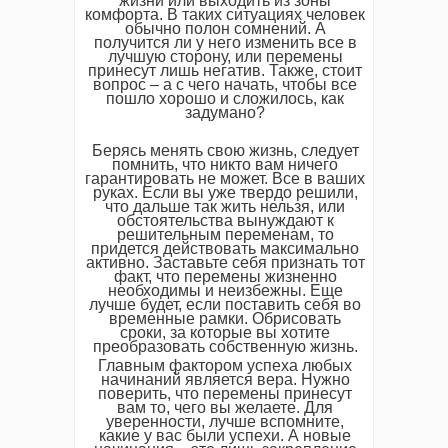
жизни или выходить из зоны
комфорта. В таких ситуациях человек
обычно полон сомнений. А
получится ли у него изменить все в
лучшую сторону, или перемены
принесут лишь негатив. Также, стоит
вопрос – а с чего начать, чтобы все
пошло хорошо и сложилось, как
задумано?
Берясь менять свою жизнь, следует
помнить, что никто вам ничего
гарантировать не может. Все в ваших
руках. Если вы уже твердо решили,
что дальше так жить нельзя, или
обстоятельства вынуждают к
решительным переменам, то
придется действовать максимально
активно. Заставьте себя признать тот
факт, что перемены жизненно
необходимы и неизбежны. Еще
лучше будет, если поставить себя во
временные рамки. Обрисовать
сроки, за которые вы хотите
преобразовать собственную жизнь.
Главным фактором успеха любых
начинаний является вера. Нужно
поверить, что перемены принесут
вам то, чего вы желаете. Для
уверенности, лучше вспомните,
какие у вас были успехи. А новые