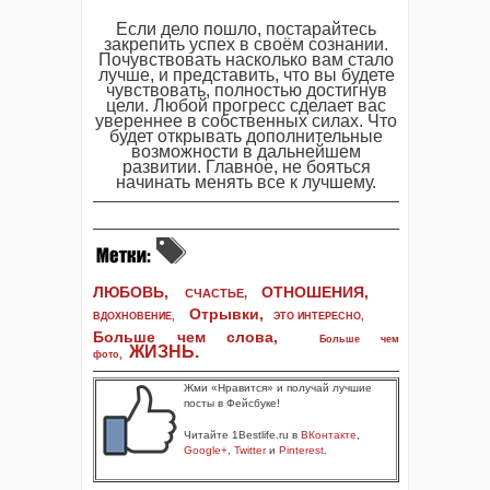
Если дело пошло, постарайтесь
закрепить успех в своём сознании.
Почувствовать насколько вам стало
лучше, и представить, что вы будете
чувствовать, полностью достигнув
цели. Любой прогресс сделает вас
увереннее в собственных силах. Что
будет открывать дополнительные
возможности в дальнейшем
развитии. Главное, не бояться
начинать менять все к лучшему.
ЛЮБОВЬ,
ОТНОШЕНИЯ,
СЧАСТЬЕ,
Отрывки
,
ВДОХНОВЕНИЕ
,
ЭТО ИНТЕРЕСНО
,
Больше чем слова,
Больше чем
ЖИЗНЬ
.
фото
,
Жми «Нравится» и получай лучшие
посты в Фейсбуке!
Читайте 1Bestlife.ru в
ВКонтакте
,
Google+
,
Twitter
и
Pinterest
.