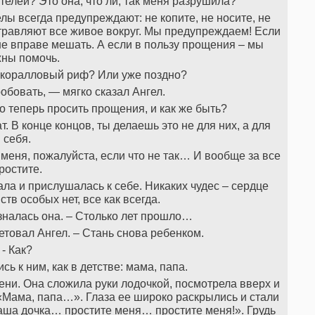
ителей? Это она, что ли, так меня разрушила?
лы всегда предупреждают: не копите, не носите, не
отравляют все живое вокруг. Мы предупреждаем! Если
не вправе мешать. А если в пользу прощения – мы
ны помочь.
т коралловый риф? Или уже поздно?
робовать, — мягко сказал Ангел.
го теперь просить прощения, и как же быть?
т. В конце концов, ты делаешь это не для них, а для
себя.
 меня, пожалуйста, если что не так… И вообще за все
ростите.
ала и прислушалась к себе. Никаких чудес – сердце
вств особых нет, все как всегда.
зналась она. – Столько лет прошло…
етовал Ангел. – Стань снова ребенком.
- Как?
сь к ним, как в детстве: мама, папа.
ни. Она сложила руки лодочкой, посмотрела вверх и
«Мама, папа…». Глаза ее широко раскрылись и стали
аша дочка… простите меня… простите меня!». Грудь