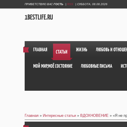
ПРИВЕТСТВУЮ ВАС
ГОСТЬ
|
RSS
|
СУББОТА, 08.08.2026
1BESTLIFE.RU
ГЛАВНАЯ
ЖИЗНЬ
ЛЮБОВЬ И ОТНОШЕ
СТАТЬИ
МОЙ МИР,МОЁ СОСТОЯНИЕ
ЛЮБОВНЫЕ ПИСЬМА
ИСТ
Главная
»
Интересные статьи
»
ВДОХНОВЕНИЕ
» «Я не пр