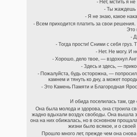
- Нет, мстить я не
- Ты жаждешь 
- Я не знаю, какое на
- Всем приходится платить за свои решения.
Это 
- Д
- Тогда прости! Сними с себя груз.
- Нет. Не могу. И 
- Хорошо, дело твое, — вздохнул Ан
- Здесь и здесь, — прик
- Пожалуйста, будь осторожна, — попросил
камнем и тянуть ко дну, а может пород
- Это Камень Памяти и Благородная Ярост
И обида поселилась там, где 
Она была молода и здорова, она строила сво
жадно вдыхали воздух свободы. Она вышла зам
она на них обижалась, но в основном прощала
жизни было всякое, и о своей
Прошло много лет, прежде чем она снова