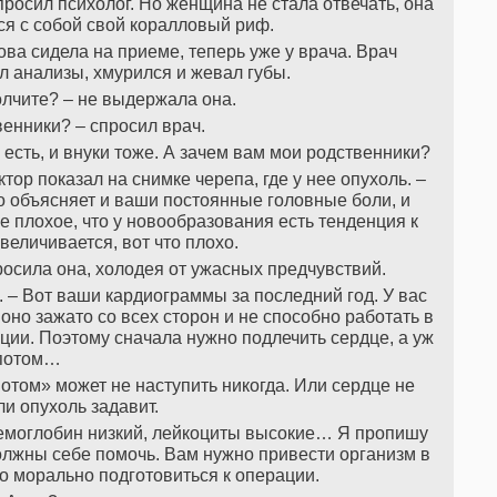
просил психолог. Но женщина не стала отвечать, она
ося с собой свой коралловый риф.
ва сидела на приеме, теперь уже у врача. Врач
л анализы, хмурился и жевал губы.
молчите? – не выдержала она.
твенники? – спросил врач.
и есть, и внуки тоже. А зачем вам мои родственники?
октор показал на снимке черепа, где у нее опухоль. –
о объясняет и ваши постоянные головные боли, и
 плохое, что у новообразования есть тенденция к
величивается, вот что плохо.
просила она, холодея от ужасных предчувствий.
. – Вот ваши кардиограммы за последний год. У вас
 оно зажато со всех сторон и не способно работать в
ии. Поэтому сначала нужно подлечить сердце, а уж
потом…
потом» может не наступить никогда. Или сердце не
ли опухоль задавит.
. Гемоглобин низкий, лейкоциты высокие… Я пропишу
должны себе помочь. Вам нужно привести организм в
о морально подготовиться к операции.