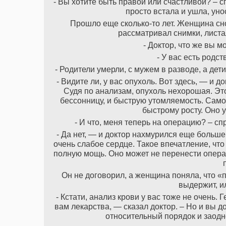
- Вы хотите быть правой или счастливой? – с
просто встала и ушла, ун
Прошло еще сколько-то лет. Женщина сно
рассматривал снимки, листа
- Доктор, что же вы 
- У вас есть родс
- Родители умерли, с мужем в разводе, а дет
- Видите ли, у вас опухоль. Вот здесь, — и д
Судя по анализам, опухоль нехорошая. Эт
бессонницу, и быструю утомляемость. Самое
быстрому росту. Оно у
- И что, меня теперь на операцию? – с
- Да нет, — и доктор нахмурился еще больше
очень слабое сердце. Такое впечатление, что
полную мощь. Оно может не перенести операц
Он не договорил, а женщина поняла, что «
выдержит, и
- Кстати, анализ крови у вас тоже не очень
вам лекарства, — сказал доктор. – Но и вы 
относительный порядок и заодн