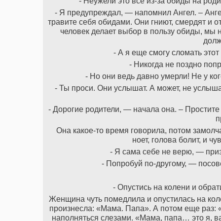
- Неужели это все из-за обиды на род
- Я предупреждал, — напомнил Ангел. – Анге
травите себя обидами. Они гниют, смердят и 
человек делает выбор в пользу обиды, мы 
долж
- А я еще смогу сломать это
- Никогда не поздно поп
- Но они ведь давно умерли! Не у ко
- Ты проси. Они услышат. А может, не услыша
- Дорогие родители, — начала она. – Простите
п
Она какое-то время говорила, потом замолч
ноет, голова болит, и чу
- Я сама себе не верю, — при
- Попробуй по-другому, — посов
- Опустись на колени и обрати
Женщина чуть помедлила и опустилась на коле
произнесла: «Мама. Папа». А потом еще раз: 
наполняться слезами. «Мама, папа… это я, в