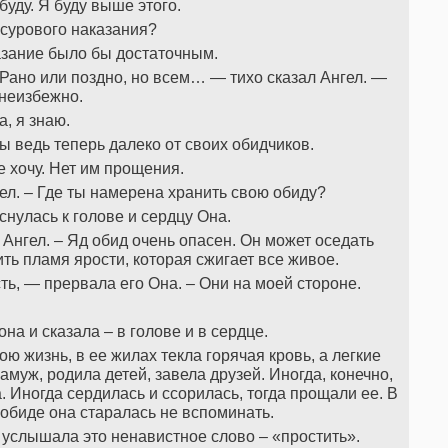
 буду. Я буду выше этого.
сурового наказания?
казание было бы достаточным.
 Рано или поздно, но всем… — тихо сказал Ангел. —
неизбежно.
а, я знаю.
 Ты ведь теперь далеко от своих обидчиков.
не хочу. Нет им прощения.
гел. – Где ты намерена хранить свою обиду?
оснулась к голове и сердцу Она.
 Ангел. – Яд обид очень опасен. Он может оседать
ить пламя ярости, которая сжигает все живое.
ь, — прервала его Она. – Они на моей стороне.
она и сказала – в голове и в сердце.
ю жизнь, в ее жилах текла горячая кровь, а легкие
уж, родила детей, завела друзей. Иногда, конечно,
. Иногда сердилась и ссорилась, тогда прощали ее. В
 обиде она старалась не вспоминать.
 услышала это ненавистное слово – «простить».