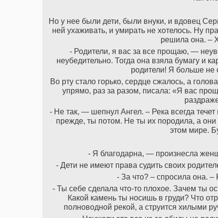
Но у нее были дети, были внуки, и вдовец Се
ней ухаживать, и умирать не хотелось. Ну пр
решила она. – 
- Родители, я вас за все прощаю, — неу
неубедительно. Тогда она взяла бумагу и к
родители! Я больше не 
Во рту стало горько, сердце сжалось, а голов
упрямо, раз за разом, писала: «Я вас про
раздраже
- Не так, — шепнул Ангел. – Река всегда тече
прежде, ты потом. Не ты их породила, а он
этом мире. Б
- Я благодарна, — произнесла женщ
- Дети не имеют права судить своих родите
- За что? – спросила она. –
- Ты себе сделала что-то плохое. Зачем ты о
Какой камень ты носишь в груди? Что от
полноводной рекой, а струится хилыми р