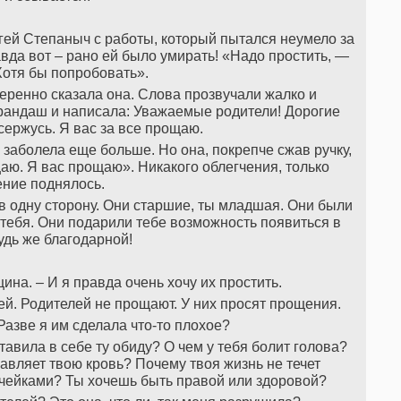
ргей Степаныч с работы, который пытался неумело за
авда вот – рано ей было умирать! «Надо простить, —
Хотя бы попробовать».
веренно сказала она. Слова прозвучали жалко и
арандаш и написала: Уважаемые родители! Дорогие
сержусь. Я вас за все прощаю.
а заболела еще больше. Но она, покрепче сжав ручку,
щаю. Я вас прощаю». Никакого облегчения, только
ние поднялось.
т в одну сторону. Они старшие, ты младшая. Они были
и тебя. Они подарили тебе возможность появиться в
удь же благодарной!
ина. – И я правда очень хочу их простить.
лей. Родителей не прощают. У них просят прощения.
 Разве я им сделала что-то плохое?
ставила в себе ту обиду? О чем у тебя болит голова?
равляет твою кровь? Почему твоя жизнь не течет
учейками? Ты хочешь быть правой или здоровой?