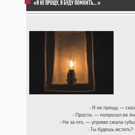
«Я НЕ ПРОЩУ, Я БУДУ ПОМНИТЬ... »
- Я не прощу, — ска
- Прости, — попросил ее Анг
- Ни за что, — упрямо сжала губ
- Ты будешь мстить?