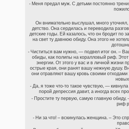
- Меня предал муж. С детьми постоянно трени
пожило
Он внимательно выслушал, много уточнял, 
детство. Она сердилась и переводила разгов
детские годы. Ей казалось, что он бродит по 
на свет ту давнюю обиду. Она этого не хотел
дотошны
- Чиститься вам нужно, — подвел итог он. – 
обиды, как полипы на коралловый риф. Этот
энергии. От этого у вас и в личной жизни 
острые края, они ранят вашу нежную душу. В
они отравляют вашу кровь своими отходами 
новых
- Да, я тоже что-то такое чувствую, — кивну
порой депрессия давит, а иногда всех про
- Простите ту первую, самую главную обиду,
риф р
- Ни за что! – вскинулась женщина. – Это с
право