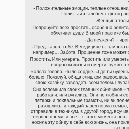
- Положительные эмоции, теплые отношения
Полистайте альбом с фотограф
Женщина тольк
- Попробуйте всех простить, особенно родите
облегчает душу. В моей практике бы
- Да неужели? – иро
- Представьте себе. В медицине есть много 
например… Забота. Прощение тоже может ст
Простить. Или умереть. Простить или умереть
вопросом жизни и смерти, нужно то
Болела голова. Ныло сердце. «Где ты будешь
болело. Пожалуй, обида слишком разрослась, 
свою хозяйку, завладеть всем телом. Глупа
Она вспомнила своих главных обидчиков – те
работали, или ругались. Они не любили ее 
пятерки и похвальные грамоты, ни выполнен
разошлись, и каждый завел новую семью, 
отправили в техникум, в другой город, всучи
первое время, и все – с этого момента она
носила эту обиду в себе всю жизнь, она покля
так он