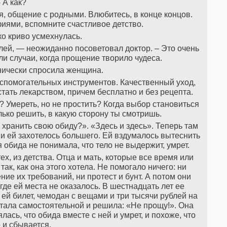
- А как?
, общение с родными. Влюбитесь, в конце концов.
иями, вспомните счастливое детство.
о криво усмехнулась.
лей, — неожиданно посоветовал доктор. – Это очень
ли случаи, когда прощение творило чудеса.
нически спросила женщина.
вспомогательных инструментов. Качественный уход,
ать лекарством, причем бесплатно и без рецепта.
? Умереть, но не простить? Когда выбор становиться
лько решить, в какую сторону ты смотришь.
 хранить свою обиду?». «Здесь и здесь». Теперь там
и ей захотелось большего. Ей вздумалось вытеснить
я обида не понимала, что тело не выдержит, умрет.
х, из детства. Отца и мать, которые все время или
так, как она этого хотела. Не помогало ничего: ни
ие их требований, ни протест и бунт. А потом они
где ей места не оказалось. В шестнадцать лет ее
в ей билет, чемодан с вещами и три тысячи рублей на
 стала самостоятельной и решила: «Не прощу!». Она
лась, что обида вместе с ней и умрет, и похоже, что
о и сбывается.