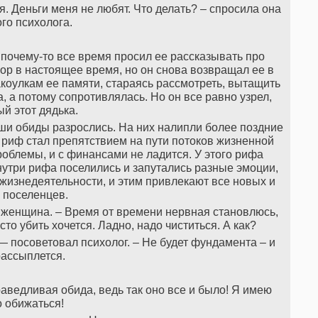
я. Деньги меня не любят. Что делать? – спросила она
го психолога.
почему-то все время просил ее рассказывать про
ор в настоящее время, но он снова возвращал ее в
закоулкам ее памяти, стараясь рассмотреть, вытащить
а, а потому сопротивлялась. Но он все равно узрел,
й этот дядька.
Ваши обиды разрослись. На них налипли более поздние
 риф стал препятствием на пути потоков жизненной
проблемы, и с финансами не ладится. У этого рифа
нутри рифа поселились и запутались разные эмоции,
жизнедеятельности, и этим привлекают все новых и
 поселенцев.
ла женщина. – Время от времени нервная становлюсь,
сто убить хочется. Ладно, надо чиститься. А как?
 — посоветовал психолог. – Не будет фундамента – и
ассыплется.
праведливая обида, ведь так оно все и было! Я имею
 обижаться!