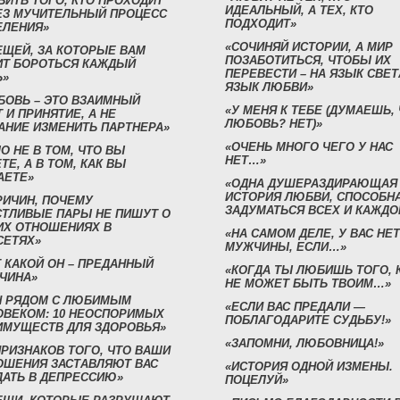
БИТЬ ТОГО, КТО ПРОХОДИТ
ИДЕАЛЬНЫЙ, А ТЕХ, КТО
ЕЗ МУЧИТЕЛЬНЫЙ ПРОЦЕСС
ПОДХОДИТ»
ЕЛЕНИЯ»
«СОЧИНЯЙ ИСТОРИИ, А МИР
ЕЩЕЙ, ЗА КОТОРЫЕ ВАМ
ПОЗАБОТИТЬСЯ, ЧТОБЫ ИХ
ИТ БОРОТЬСЯ КАЖДЫЙ
ПЕРЕВЕСТИ – НА ЯЗЫК СВЕТ
Ь»
ЯЗЫК ЛЮБВИ»
БОВЬ – ЭТО ВЗАИМНЫЙ
«У МЕНЯ К ТЕБЕ (ДУМАЕШЬ,
 И ПРИНЯТИЕ, А НЕ
ЛЮБОВЬ? НЕТ)»
АНИЕ ИЗМЕНИТЬ ПАРТНЕРА»
«ОЧЕНЬ МНОГО ЧЕГО У НАС
О НЕ В ТОМ, ЧТО ВЫ
НЕТ…»
ТЕ, А В ТОМ, КАК ВЫ
АЕТЕ»
«ОДНА ДУШЕРАЗДИРАЮЩАЯ
ИСТОРИЯ ЛЮБВИ, СПОСОБН
РИЧИН, ПОЧЕМУ
ЗАДУМАТЬСЯ ВСЕХ И КАЖДО
СТЛИВЫЕ ПАРЫ НЕ ПИШУТ О
ИХ ОТНОШЕНИЯХ В
«НА САМОМ ДЕЛЕ, У ВАС НЕТ
СЕТЯХ»
МУЖЧИНЫ, ЕСЛИ…»
 КАКОЙ ОН – ПРЕДАННЫЙ
«КОГДА ТЫ ЛЮБИШЬ ТОГО, 
ЧИНА»
НЕ МОЖЕТ БЫТЬ ТВОИМ…»
Н РЯДОМ С ЛЮБИМЫМ
«ЕСЛИ ВАС ПРЕДАЛИ —
ОВЕКОМ: 10 НЕОСПОРИМЫХ
ПОБЛАГОДАРИТЕ СУДЬБУ!»
ИМУЩЕСТВ ДЛЯ ЗДОРОВЬЯ»
«ЗАПОМНИ, ЛЮБОВНИЦА!»
ПРИЗНАКОВ ТОГО, ЧТО ВАШИ
ОШЕНИЯ ЗАСТАВЛЯЮТ ВАС
«ИСТОРИЯ ОДНОЙ ИЗМЕНЫ.
ДАТЬ В ДЕПРЕССИЮ»
ПОЦЕЛУЙ»