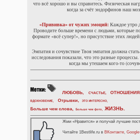
что всё хорошо и вы справитесь. Физическая на
когда за счёт эндорфинов наш моз
«Прививка» от чужих эмоций:
Каждое утро д
Проводите больше времени с людьми, которые под
формате «всё супер!», но присутствие этих люде
Эмпатия и сочувствие Твоя эмпатия должна стать 
исследования показали, что это разные процессы. 
когда мы утешаем кого-то (сочув
ЛЮБОВЬ,
ОТНОШЕНИЯ
СЧАСТЬЕ,
Отрывки
,
ВДОХНОВЕНИЕ
,
ЭТО ИНТЕРЕСНО
,
ЖИЗНЬ
.
Больше чем слова,
Больше чем фото
,
Жми «Нравится» и получай лучшие пост
Читайте 1Bestlife.ru в
ВКонтакте
,
Google