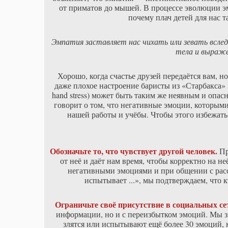
от приматов до мышей. В процессе эволюции эм
почему плач детей для нас та
Эмпатия заставляет нас чихать или зевать вслед
тела и выраже
Хорошо, когда счастье друзей передаётся вам, но
даже плохое настроение баристы из «Старбакса»
hand stress) может быть таким же неявным и опас
говорит о том, что негативные эмоции, которыми
нашей работы и учёбы. Чтобы этого избежать
Обозначьте то, что чувствует другой человек.
Пр
от неё и даёт нам время, чтобы корректно на н
негативными эмоциями и при общении с рас
испытывает ...», мы подтверждаем, что к
Ограничьте своё присутствие в социальных се
информации, но и с переизбытком эмоций. Мы зна
злятся или испытывают ещё более 30 эмоций, 