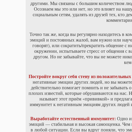
другими. Мы связаны с большим количеством люде
Осознаем мы это или нет, но это влияет на наш
социальным сетям, удалять из друзей тех, кто д
комментария
Точно так же, когда вы регулярно находитесь в 
эмоций и постоянных жалоб, вам нужно или научит
говорят), или сократить/прекратить общение с н
окружении, испытываете стресс от общения с в
другом. Но не забывайте, что вы не можете ни
кем
Постройте вокруг себя стену из положительных
негативные эмоции других людей, но вы может
действительно помогает помнить и не забывать о
плохих известий, которые обрушиваются на нас. Ha
называет этот приём «прививкой» и предлаг
иммунитет к негативным эмоциям других людей и
Выработайте естественный иммунитет:
Одно и
эмоций — стабильная и высокая самооценка. Чем 
в любой ситуации. Если вы вдруг поняли, что эм