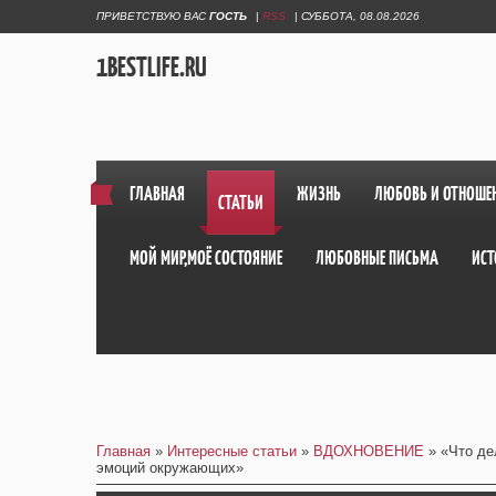
ПРИВЕТСТВУЮ ВАС
ГОСТЬ
|
RSS
|
СУББОТА, 08.08.2026
1BESTLIFE.RU
ГЛАВНАЯ
ЖИЗНЬ
ЛЮБОВЬ И ОТНОШЕ
СТАТЬИ
МОЙ МИР,МОЁ СОСТОЯНИЕ
ЛЮБОВНЫЕ ПИСЬМА
ИСТ
Главная
»
Интересные статьи
»
ВДОХНОВЕНИЕ
» «Что де
эмоций окружающих»