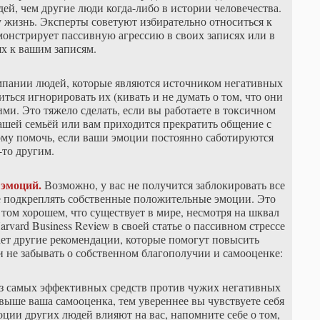
й, чем другие люди когда-либо в истории человечества.
у жизнь. Эксперты советуют избирательно относиться к
емонстрирует пассивную агрессию в своих записях или в
х к вашим записям.
компании людей, которые являются источником негативных
ься игнорировать их (кивать и не думать о том, что они
ими. Это тяжело сделать, если вы работаете в токсичном
ашей семьёй или вам приходится прекратить общение с
кому помочь, если ваши эмоции постоянно саботируются
-то другим.
 эмоций.
Возможно, у вас не получится заблокировать все
е подкреплять собственные положительные эмоции. Это
 том хорошем, что существует в мире, несмотря на шквал
rvard Business Review в своей статье о пассивном стрессе
ает другие рекомендации, которые помогут повысить
 не забывать о собственном благополучии и самооценке:
з самых эффективных средств против чужих негативных
выше ваша самооценка, тем увереннее вы чувствуете себя
оции других людей влияют на вас, напомните себе о том,