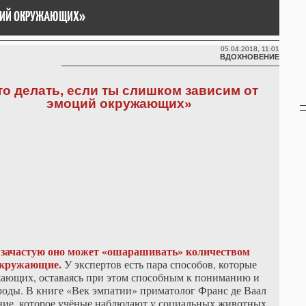
ОЦИЙ ОКРУЖАЮЩИХ»
05.04.2018, 11:01
ВДОХНОВЕНИЕ
то делать, если ты слишком зависим от
эмоций окружающих»
 зачастую оно может «ошарашивать» количеством
окружающие.
У экспертов есть пара способов, которые
жающих, оставаясь при этом способным к пониманию и
роды. В книге «Век эмпатии» приматолог Франс де Ваал
ние, которое учёные наблюдают у социальных животных,