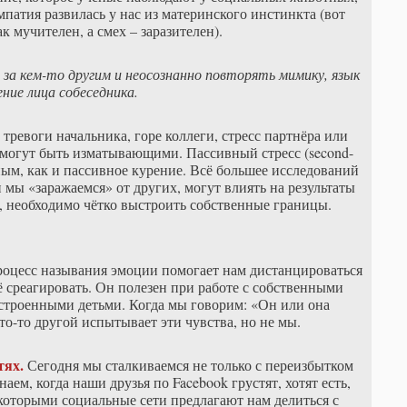
патия развилась у нас из материнского инстинкта (вот
к мучителен, а смех – заразителен).
 за кем-то другим и неосознанно повторять мимику, язык
ние лица собеседника.
 тревоги начальника, горе коллеги, стресс партнёра или
 могут быть изматывающими. Пассивный стресс (second-
ным, как и пассивное курение. Всё большее исследований
 мы «заражаемся» от других, могут влиять на результаты
, необходимо чётко выстроить собственные границы.
оцесс называния эмоции помогает нам дистанцироваться
её среагировать. Он полезен при работе с собственными
строенными детьми. Когда мы говорим: «Он или она
то-то другой испытывает эти чувства, но не мы.
тях.
Сегодня мы сталкиваемся не только с переизбытком
ем, когда наши друзья по Facebook грустят, хотят есть,
которыми социальные сети предлагают нам делиться с