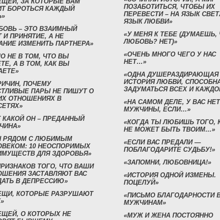
ЕЩЕЙ, ЗА КОТОРЫЕ ВАМ
ПОЗАБОТИТЬСЯ, ЧТОБЫ ИХ
ИТ БОРОТЬСЯ КАЖДЫЙ
ПЕРЕВЕСТИ – НА ЯЗЫК СВЕТ
Ь»
ЯЗЫК ЛЮБВИ»
БОВЬ – ЭТО ВЗАИМНЫЙ
«У МЕНЯ К ТЕБЕ (ДУМАЕШЬ,
 И ПРИНЯТИЕ, А НЕ
ЛЮБОВЬ? НЕТ)»
АНИЕ ИЗМЕНИТЬ ПАРТНЕРА»
«ОЧЕНЬ МНОГО ЧЕГО У НАС
О НЕ В ТОМ, ЧТО ВЫ
НЕТ…»
ТЕ, А В ТОМ, КАК ВЫ
АЕТЕ»
«ОДНА ДУШЕРАЗДИРАЮЩАЯ
ИСТОРИЯ ЛЮБВИ, СПОСОБН
РИЧИН, ПОЧЕМУ
ЗАДУМАТЬСЯ ВСЕХ И КАЖДО
СТЛИВЫЕ ПАРЫ НЕ ПИШУТ О
ИХ ОТНОШЕНИЯХ В
«НА САМОМ ДЕЛЕ, У ВАС НЕТ
СЕТЯХ»
МУЖЧИНЫ, ЕСЛИ…»
 КАКОЙ ОН – ПРЕДАННЫЙ
«КОГДА ТЫ ЛЮБИШЬ ТОГО, 
ЧИНА»
НЕ МОЖЕТ БЫТЬ ТВОИМ…»
Н РЯДОМ С ЛЮБИМЫМ
«ЕСЛИ ВАС ПРЕДАЛИ —
ОВЕКОМ: 10 НЕОСПОРИМЫХ
ПОБЛАГОДАРИТЕ СУДЬБУ!»
ИМУЩЕСТВ ДЛЯ ЗДОРОВЬЯ»
«ЗАПОМНИ, ЛЮБОВНИЦА!»
ПРИЗНАКОВ ТОГО, ЧТО ВАШИ
ОШЕНИЯ ЗАСТАВЛЯЮТ ВАС
«ИСТОРИЯ ОДНОЙ ИЗМЕНЫ.
ДАТЬ В ДЕПРЕССИЮ»
ПОЦЕЛУЙ»
ВЕЩИ, КОТОРЫЕ РАЗРУШАЮТ
«ПИСЬМО БЛАГОДАРНОСТИ 
»
МУЖЧИНАМ»
ЕЩЕЙ, О КОТОРЫХ НЕ
«МУЖ И ЖЕНА ПОСТОЯННО