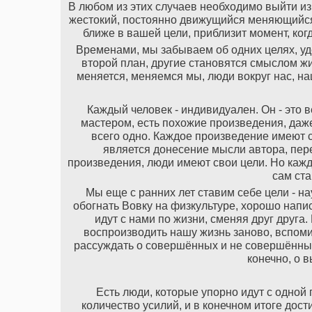
В любом из этих случаев необходимо выйти из
жестокий, постоянно движущийся меняющийся м
ближе в вашей цели, приблизит момент, ког
Временами, мы забываем об одних целях, уд
второй план, другие становятся смыслом жиз
меняется, меняемся мы, люди вокруг нас, на
Каждый человек - индивидуален. Он - это 
мастером, есть похожие произведения, даже
всего одно. Каждое произведение имеют 
является донесение мысли автора, пере
произведения, люди имеют свои цели. Но кажд
сам ста
Мы еще с ранних лет ставим себе цели - на
обогнать Вовку на физкультуре, хорошо напис
идут с нами по жизни, сменяя друг друга
воспроизводить нашу жизнь заново, вспоми
рассуждать о совершённых и не совершённых 
конечно, о 
Есть люди, которые упорно идут с одной
количество усилий, и в конечном итоге дост