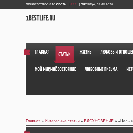
ПРИВЕТСТВУЮ ВАС
ГОСТЬ
|
RSS
|
ПЯТНИЦА, 07.08.2026
1BESTLIFE.RU
ГЛАВНАЯ
ЖИЗНЬ
ЛЮБОВЬ И ОТНОШЕ
СТАТЬИ
МОЙ МИР,МОЁ СОСТОЯНИЕ
ЛЮБОВНЫЕ ПИСЬМА
ИСТ
Главная
»
Интересные статьи
»
ВДОХНОВЕНИЕ
» «Цель ж