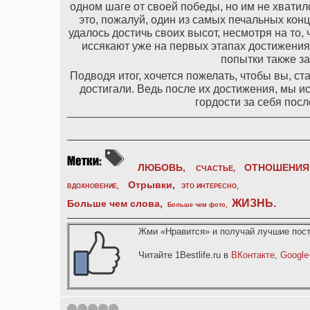
одном шаге от своей победы, но им не хватил
это, пожалуй, один из самых печальных конц
удалось достичь своих высот, несмотря на то, 
иссякают уже на первых этапах достижения 
попытки также з
Подводя итог, хочется пожелать, чтобы вы, ст
достигали. Ведь после их достижения, мы 
гордости за себя пос
ЛЮБОВЬ,
ОТНОШЕНИЯ
СЧАСТЬЕ,
Отрывки
,
ВДОХНОВЕНИЕ
,
ЭТО ИНТЕРЕСНО
,
ЖИЗНЬ
.
Больше чем слова,
Больше чем фото
,
Жми «Нравится» и получай лучшие пост
Читайте 1Bestlife.ru в
ВКонтакте
,
Google
1
2
3
4
5