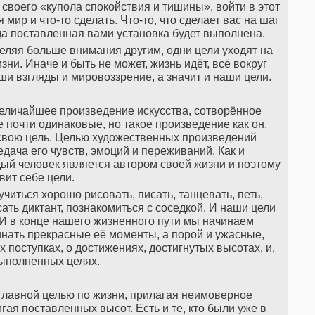
 своего «купола спокойствия и тишины», войти в этот
ир и что-то сделать. Что-то, что сделает вас на шаг
да поставленная вами установка будет выполнена.
еляя больше внимания другим, одни цели уходят на
ни. Иначе и быть не может, жизнь идёт, всё вокруг
ши взгляды и мировоззрение, а значит и наши цели.
величайшее произведение искусства, сотворённое
 почти одинаковые, но такое произведение как он,
свою цель. Целью художественных произведений
дача его чувств, эмоций и переживаний. Как и
ый человек является автором своей жизни и поэтому
вит себе цели.
учиться хорошо рисовать, писать, танцевать, петь,
ать диктант, познакомиться с соседкой. И наши цели
. И в конце нашего жизненного пути мы начинаем
нать прекрасные её моменты, а порой и ужасные,
поступках, о достижениях, достигнутых высотах, и,
выполненных целях.
 главной целью по жизни, прилагая неимоверное
игая поставленных высот. Есть и те, кто были уже в