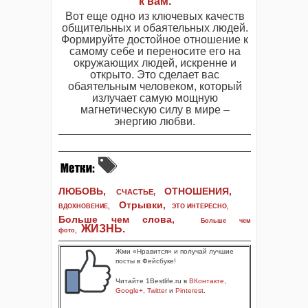
к вам.
Вот еще одно из ключевых качеств
общительных и обаятельных людей.
Формируйте достойное отношение к
самому себе и переносите его на
окружающих людей, искренне и
открыто. Это сделает вас
обаятельным человеком, который
излучает самую мощную
магнетическую силу в мире –
энергию любви.
ЛЮБОВЬ,
ОТНОШЕНИЯ,
СЧАСТЬЕ,
Отрывки
,
ВДОХНОВЕНИЕ
,
ЭТО ИНТЕРЕСНО
,
Больше чем слова,
Больше чем
ЖИЗНЬ
.
фото
,
Жми «Нравится» и получай лучшие
посты в Фейсбуке!
Читайте 1Bestlife.ru в
ВКонтакте
,
Google+
,
Twitter
и
Pinterest
.