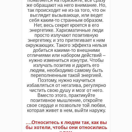
появляется на горизонте, все сразу
же обращают на него внимание. Но,
так происходит не из-за того, что он
выглядит вызывающе, или ведет
себя каким-то странным образом.
Нет, весь секрет кроется в его
энергетике. Харизматичные люди
просто излучают позитивную
энергетику, и это притягивает к ним
окружающих. Такого эффекта нельзя
добиться какими-то внешними
отличиями или набором действий –
нужно измениться изнутри. Чтобы
излучать позитив и дарить его
людям, необходимо самому быть
переполненным такой энергией.
Поэтому, нужно научиться
избавляться от негатива, регулярно
чистить свою душу и мозг от него.
Вместо этого, практикуйте
позитивное мышление, откройте
свое сердце и позвольте той любви,
которая живет в нем, выйти наружу.
….Относитесь к людям так, как вы
бы хотели, чтобы они относились