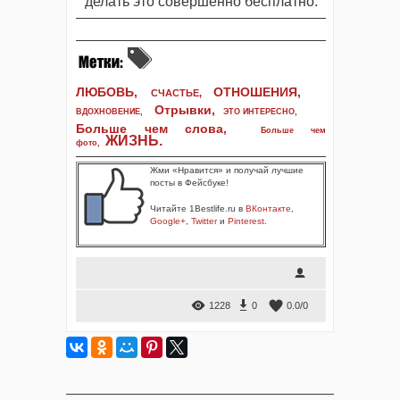
делать это совершенно бесплатно.
ЛЮБОВЬ,
ОТНОШЕНИЯ,
СЧАСТЬЕ,
Отрывки
,
ВДОХНОВЕНИЕ
,
ЭТО ИНТЕРЕСНО
,
Больше чем слова,
Больше чем
ЖИЗНЬ
.
фото
,
Жми «Нравится» и получай лучшие
посты в Фейсбуке!
Читайте 1Bestlife.ru в
ВКонтакте
,
Google+
,
Twitter
и
Pinterest
.
1228
0
0.0
/
0