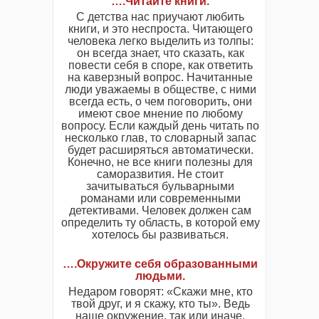
….Читайте книги.
С детства нас приучают любить
книги, и это неспроста. Читающего
человека легко выделить из толпы:
он всегда знает, что сказать, как
повести себя в споре, как ответить
на каверзный вопрос. Начитанные
люди уважаемы в обществе, с ними
всегда есть, о чем поговорить, они
имеют свое мнение по любому
вопросу. Если каждый день читать по
несколько глав, то словарный запас
будет расширяться автоматически.
Конечно, не все книги полезны для
саморазвития. Не стоит
зачитываться бульварными
романами или современными
детективами. Человек должен сам
определить ту область, в которой ему
хотелось бы развиваться.
….Окружите себя образованными
людьми.
Недаром говорят: «Скажи мне, кто
твой друг, и я скажу, кто ты». Ведь
наше окружение, так или иначе,