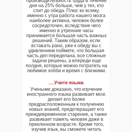
производительность труда в течение
дня на 25% больше, чем у тех, кто
спит до обеда. Плюс ко всему,
именно с утра работа нашего мозга
наиболее активна, человек более
сосредоточен, вследствие чего
именно в утренние часы
принимается большая часть важных
решений. Таким образом, если
вставать рано, уже к обеду вы с
удивлением поймете, что большая
часть дел переделана, все сложные
задачи решены, а впереди еще
полдня, которые можно потратить на
любимое хобби и время с близкими.
….Учите языки.
Учеными доказано, что изучение
иностранного языка развивает мозг,
делает его более
предрасположенным к получению
новых знаний, предотвращает его
преждевременное старение, а также
развивает память человек даже в
преклонном возрасте. Кроме того,
изучив язык, вы сможете читать