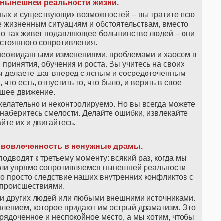
нынешней реальности жизни.
ных и существующих возможностей – вы тратите всю
 жизненным ситуациям и обстоятельствам, вместо
нно так живет подавляющее большинство людей – они
остоянного сопротивления.
 неожиданными изменениями, проблемами и хаосом в
 принятия, обучения и роста. Вы учитесь на своих
ы делаете шаг вперед с ясным и сосредоточенным
 что есть, отпустить то, что было, и верить в свое
шее движение.
желательно и неконтролируемо. Но вы всегда можете
наберитесь смелости. Делайте ошибки, извлекайте
айте их и двигайтесь.
 вовлеченность в ненужные драмы.
дводят к третьему моменту: всякий раз, когда мы
или упрямо сопротивляемся нынешней реальности
то просто следствие наших внутренних конфликтов с
происшествиями.
и других людей или любыми внешними источниками.
ением, которое придают им острый драматизм. Это
орядоченное и неспокойное место, а мы хотим, чтобы