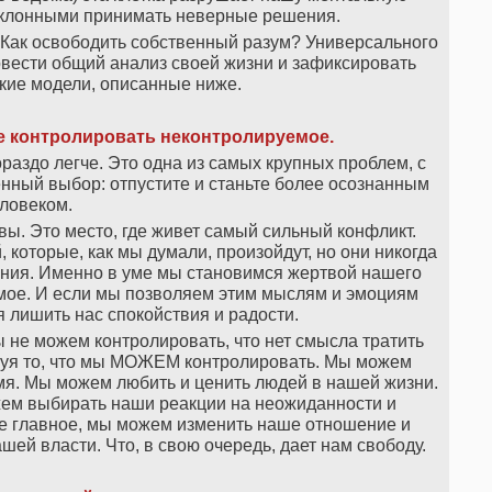
склонными принимать неверные решения.
 Как освободить собственный разум? Универсального
овести общий анализ своей жизни и зафиксировать
кие модели, описанные ниже.
е контролировать неконтролируемое.
ораздо легче. Это одна из самых крупных проблем, с
нный выбор: отпустите и станьте более осознанным
ловеком.
ы. Это место, где живет самый сильный конфликт.
которые, как мы думали, произойдут, но они никогда
ания. Именно в уме мы становимся жертвой нашего
мое. И если мы позволяем этим мыслям и эмоциям
я лишить нас спокойствия и радости.
мы не можем контролировать, что нет смысла тратить
ируя то, что мы МОЖЕМ контролировать. Мы можем
емя. Мы можем любить и ценить людей в нашей жизни.
ем выбирать наши реакции на неожиданности и
ое главное, мы можем изменить наше отношение и
ашей власти. Что, в свою очередь, дает нам свободу.