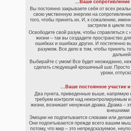
…Ваше сопротивление 
Вы постоянно закрываете себя от всех реаль
свою умственную энергию на сопротивление
того, чтобы принять их. И, к сожалению, име
застряли в цикле п
Освободите свой разум, чтобы справляться с
жизни – так вы создадите пространство для
ошибках и ошибках других. И постепенно в
разумом. Все дело в том, чтобы принять то,
дальней
Выбирайте с умом! Все будет неожиданно, не
сделать следующий крошечный шаг. Просто 
уроки, отпуск
…Ваше постоянное участие и
Два пункта, приведенные выше, напрямую по
требуем контроля над неконтролируемым 
жизни, возникает ненужная драма. Драма – э
внешними 
Эмоции не подпитывается словами или делам
Они подпитываются прежде всего вашим мышл
потому, что мир – это непредсказуемое, неуп