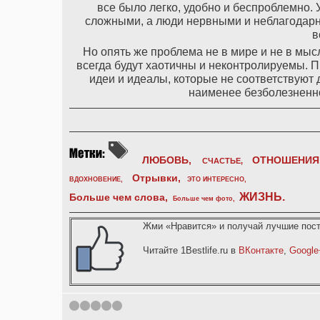
все было легко, удобно и беспроблемно.
сложными, а люди нервными и неблагодарн
в
Но опять же проблема не в мире и не в мыс
всегда будут хаотичны и неконтролируемы. П
идеи и идеалы, которые не соответствуют 
наименее безболезненно
ЛЮБОВЬ,
ОТНОШЕНИЯ
СЧАСТЬЕ,
Отрывки
,
ВДОХНОВЕНИЕ
,
ЭТО ИНТЕРЕСНО
,
ЖИЗНЬ
.
Больше чем слова,
Больше чем фото
,
Жми «Нравится» и получай лучшие пост
Читайте 1Bestlife.ru в
ВКонтакте
,
Google
1
2
3
4
5