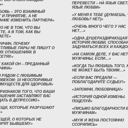
ПЕРЕВЕСТИ – НА ЯЗЫК СВЕТ
Ь»
ЯЗЫК ЛЮБВИ»
БОВЬ – ЭТО ВЗАИМНЫЙ
«У МЕНЯ К ТЕБЕ (ДУМАЕШЬ,
 И ПРИНЯТИЕ, А НЕ
ЛЮБОВЬ? НЕТ)»
АНИЕ ИЗМЕНИТЬ ПАРТНЕРА»
«ОЧЕНЬ МНОГО ЧЕГО У НАС
О НЕ В ТОМ, ЧТО ВЫ
НЕТ…»
ТЕ, А В ТОМ, КАК ВЫ
АЕТЕ»
«ОДНА ДУШЕРАЗДИРАЮЩАЯ
ИСТОРИЯ ЛЮБВИ, СПОСОБН
РИЧИН, ПОЧЕМУ
ЗАДУМАТЬСЯ ВСЕХ И КАЖДО
СТЛИВЫЕ ПАРЫ НЕ ПИШУТ О
ИХ ОТНОШЕНИЯХ В
«НА САМОМ ДЕЛЕ, У ВАС НЕТ
СЕТЯХ»
МУЖЧИНЫ, ЕСЛИ…»
 КАКОЙ ОН – ПРЕДАННЫЙ
«КОГДА ТЫ ЛЮБИШЬ ТОГО, 
ЧИНА»
НЕ МОЖЕТ БЫТЬ ТВОИМ…»
Н РЯДОМ С ЛЮБИМЫМ
«ЕСЛИ ВАС ПРЕДАЛИ —
ОВЕКОМ: 10 НЕОСПОРИМЫХ
ПОБЛАГОДАРИТЕ СУДЬБУ!»
ИМУЩЕСТВ ДЛЯ ЗДОРОВЬЯ»
«ЗАПОМНИ, ЛЮБОВНИЦА!»
ПРИЗНАКОВ ТОГО, ЧТО ВАШИ
ОШЕНИЯ ЗАСТАВЛЯЮТ ВАС
«ИСТОРИЯ ОДНОЙ ИЗМЕНЫ.
ДАТЬ В ДЕПРЕССИЮ»
ПОЦЕЛУЙ»
ВЕЩИ, КОТОРЫЕ РАЗРУШАЮТ
«ПИСЬМО БЛАГОДАРНОСТИ 
»
МУЖЧИНАМ»
ЕЩЕЙ, О КОТОРЫХ НЕ
«МУЖ И ЖЕНА ПОСТОЯННО
ОРЯТ БЫВШЕМУ»
ССОРИЛИСЬ»