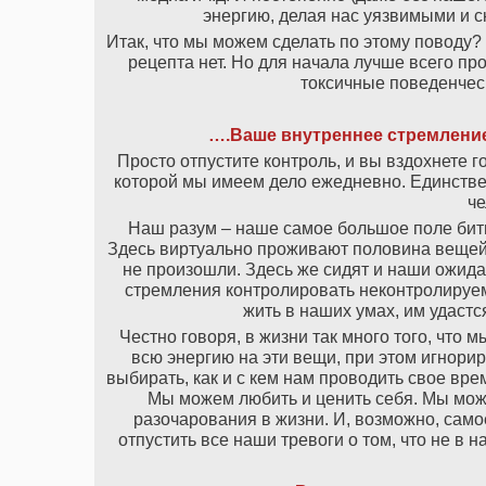
энергию, делая нас уязвимыми и 
Итак, что мы можем сделать по этому поводу?
рецепта нет. Но для начала лучше всего пр
токсичные поведенчес
….Ваше внутреннее стремлени
Просто отпустите контроль, и вы вздохнете г
которой мы имеем дело ежедневно. Единстве
че
Наш разум – наше самое большое поле битв
Здесь виртуально проживают половина вещей, 
не произошли. Здесь же сидят и наши ожид
стремления контролировать неконтролируе
жить в наших умах, им удастс
Честно говоря, в жизни так много того, что 
всю энергию на эти вещи, при этом игнор
выбирать, как и с кем нам проводить свое вр
Мы можем любить и ценить себя. Мы мож
разочарования в жизни. И, возможно, сам
отпустить все наши тревоги о том, что не в н