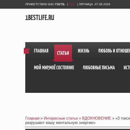
ПРИВЕТСТВУЮ ВАС
ГОСТЬ
|
RSS
|
ПЯТНИЦА, 07.08.2026
1BESTLIFE.RU
ГЛАВНАЯ
ЖИЗНЬ
ЛЮБОВЬ И ОТНОШЕ
СТАТЬИ
МОЙ МИР,МОЁ СОСТОЯНИЕ
ЛЮБОВНЫЕ ПИСЬМА
ИСТ
Главная
»
Интересные статьи
»
ВДОХНОВЕНИЕ
» «3 токс
разрушают вашу ментальную энергию»