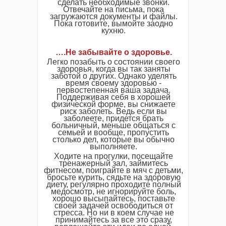
сделать необходимые звонки.
Отвечайте на письма, пока
загружаются документы и файлы.
Пока готовите, вымойте заодно
кухню.
…
.
Не забывайте о здоровье.
Легко позабыть о состоянии своего
здоровья, когда вы так заняты
заботой о других. Однако уделять
время своему здоровью -
первостепенная ваша задача.
Поддерживая себя в хорошей
физической форме, вы снижаете
риск заболеть. Ведь если вы
заболеете, придется брать
больничный, меньше общаться с
семьей и вообще, пропустить
столько дел, которые вы обычно
выполняете.
Ходите на прогулки, посещайте
тренажерный зал, займитесь
фитнесом, поиграйте в мяч с детьми,
бросьте курить, сядьте на здоровую
диету, регулярно проходите полный
медосмотр, не игнорируйте боль,
хорошо высыпайтесь, поставьте
своей задачей освободиться от
стресса. Но ни в коем случае не
принимайтесь за все это сразу,