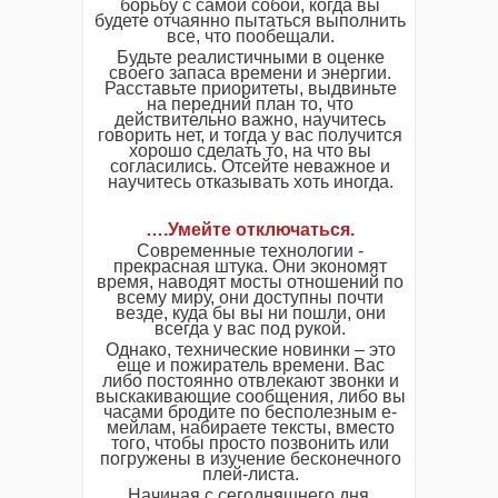
борьбу с самой собой, когда вы
будете отчаянно пытаться выполнить
все, что пообещали.
Будьте реалистичными в оценке
своего запаса времени и энергии.
Расставьте приоритеты, выдвиньте
на передний план то, что
действительно важно, научитесь
говорить нет, и тогда у вас получится
хорошо сделать то, на что вы
согласились. Отсейте неважное и
научитесь отказывать хоть иногда.
…
.
Умейте отключаться.
Современные технологии -
прекрасная штука. Они экономят
время, наводят мосты отношений по
всему миру, они доступны почти
везде, куда бы вы ни пошли, они
всегда у вас под рукой.
Однако, технические новинки – это
еще и пожиратель времени. Вас
либо постоянно отвлекают звонки и
выскакивающие сообщения, либо вы
часами бродите по бесполезным е-
мейлам, набираете тексты, вместо
того, чтобы просто позвонить или
погружены в изучение бесконечного
плей-листа.
Начиная с сегодняшнего дня,