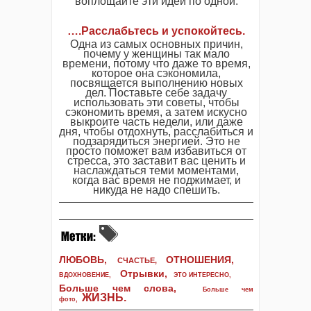
воплощайте эти идеи по одной.
…
.
Расслабьтесь и успокойтесь
.
Одна из самых основных причин,
почему у женщины так мало
времени, потому что даже то время,
которое она сэкономила,
посвящается выполнению новых
дел. Поставьте себе задачу
использовать эти советы, чтобы
сэкономить время, а затем искусно
выкроите часть недели, или даже
дня, чтобы отдохнуть, расслабиться и
подзарядиться энергией. Это не
просто поможет вам избавиться от
стресса, это заставит вас ценить и
наслаждаться теми моментами,
когда вас время не поджимает, и
никуда не надо спешить.
ЛЮБОВЬ,
ОТНОШЕНИЯ,
СЧАСТЬЕ,
Отрывки
,
ВДОХНОВЕНИЕ
,
ЭТО ИНТЕРЕСНО
,
Больше чем слова,
Больше чем
ЖИЗНЬ
.
фото
,