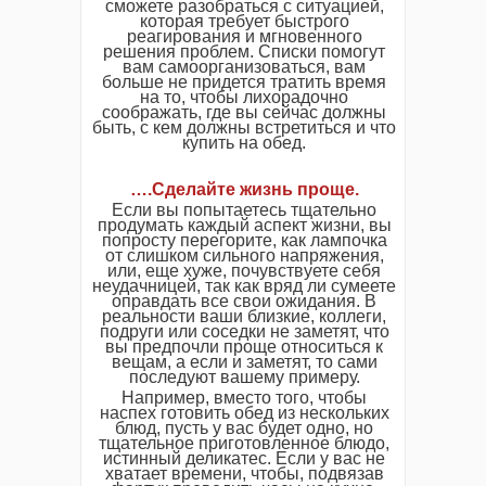
сможете разобраться с ситуацией,
которая требует быстрого
реагирования и мгновенного
решения проблем. Списки помогут
вам самоорганизоваться, вам
больше не придется тратить время
на то, чтобы лихорадочно
соображать, где вы сейчас должны
быть, с кем должны встретиться и что
купить на обед.
…
.
Сделайте жизнь проще
.
Если вы попытаетесь тщательно
продумать каждый аспект жизни, вы
попросту перегорите, как лампочка
от слишком сильного напряжения,
или, еще хуже, почувствуете себя
неудачницей, так как вряд ли сумеете
оправдать все свои ожидания. В
реальности ваши близкие, коллеги,
подруги или соседки не заметят, что
вы предпочли проще относиться к
вещам, а если и заметят, то сами
последуют вашему примеру.
Например, вместо того, чтобы
наспех готовить обед из нескольких
блюд, пусть у вас будет одно, но
тщательное приготовленное блюдо,
истинный деликатес. Если у вас не
хватает времени, чтобы, подвязав