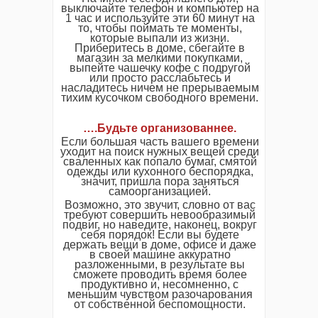
выключайте телефон и компьютер на
1 час и используйте эти 60 минут на
то, чтобы поймать те моменты,
которые выпали из жизни.
Приберитесь в доме, сбегайте в
магазин за мелкими покупками,
выпейте чашечку кофе с подругой
или просто расслабьтесь и
насладитесь ничем не прерываемым
тихим кусочком свободного времени.
…
.
Будьте организованнее.
Если большая часть вашего времени
уходит на поиск нужных вещей среди
сваленных как попало бумаг, смятой
одежды или кухонного беспорядка,
значит, пришла пора заняться
самоорганизацией.
Возможно, это звучит, словно от вас
требуют совершить невообразимый
подвиг, но наведите, наконец, вокруг
себя порядок! Если вы будете
держать вещи в доме, офисе и даже
в своей машине аккуратно
разложенными, в результате вы
сможете проводить время более
продуктивно и, несомненно, с
меньшим чувством разочарования
от собственной беспомощности.