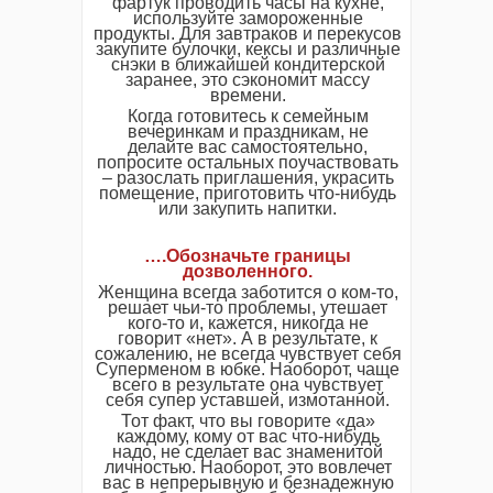
фартук проводить часы на кухне,
используйте замороженные
продукты. Для завтраков и перекусов
закупите булочки, кексы и различные
снэки в ближайшей кондитерской
заранее, это сэкономит массу
времени.
Когда готовитесь к семейным
вечеринкам и праздникам, не
делайте вас самостоятельно,
попросите остальных поучаствовать
– разослать приглашения, украсить
помещение, приготовить что-нибудь
или закупить напитки.
….Обозначьте границы
дозволенного.
Женщина всегда заботится о ком-то,
решает чьи-то проблемы, утешает
кого-то и, кажется, никогда не
говорит «нет». А в результате, к
сожалению, не всегда чувствует себя
Суперменом в юбке. Наоборот, чаще
всего в результате она чувствует
себя супер уставшей, измотанной.
Тот факт, что вы говорите «да»
каждому, кому от вас что-нибудь
надо, не сделает вас знаменитой
личностью. Наоборот, это вовлечет
вас в непрерывную и безнадежную