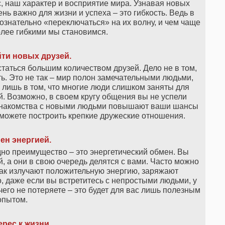
, наш характер и восприятие мира. Узнавая новых
нь важно для жизни и успеха – это гибкость. Ведь в
нательно «переключаться» на их волну, и чем чаще
олее гибкими мы становимся.
ти новых друзей.
таться большим количеством друзей. Дело не в том,
ь. Это не так – мир полон замечательными людьми,
ишь в том, что многие люди слишком заняты для
. Возможно, в своем кругу общения вы не успели
 знакомства с новыми людьми повышают ваши шансы
можете построить крепкие дружеские отношения.
ен энергией.
но преимущество – это энергетический обмен. Вы
, а они в свою очередь делятся с вами. Часто можно
так излучают положительную энергию, заряжают
, даже если вы встретитесь с непростыми людьми, у
чего не потеряете – это будет для вас лишь полезным
опытом.
рес к жизни.