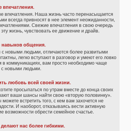
 впечатления.
е впечатления. Наша жизнь часто перенасыщается
ьми всегда привносят в нее элемент неожиданности,
печатлениями. Свежие впечатления в свою очередь
эту жизнь, чувствовать ее движение и драйв.
 навыков общения.
 с новыми людьми, отличаются более развитыми
ктны, легко вступают в разговор и умеют его ловко
м в коммуникациях, вам просто необходимо чаще
 с новыми людьми.
ть любовь всей своей жизни.
отите просыпаться по утрам вместе до конца своих
шают ваши шансы найти свою «вторую половинку».
 можете встретить того, с кем вам захочется не
радости. И наоборот, отказываясь вести активную
ие возможности обрести семейное счастье.
делают нас более гибкими.