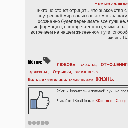
….Новые знакомс
Никто не станет отрицать, что знакомства
внутренний мир новым опытом и знаниями.
осознанно будет перенимать все лучшее, 
информацию, приобретает опыт, учимся раз
встречаем на нашем жизненном пути, способе
жизнь. В
ЛЮБОВЬ,
ОТНОШЕНИЯ
СЧАСТЬЕ,
Отрывки
,
ВДОХНОВЕНИЕ
,
ЭТО ИНТЕРЕСНО
,
ЖИЗНЬ
.
Больше чем слова,
Больше чем фото
,
Жми «Нравится» и получай лучшие пост
Читайте 1Bestlife.ru в
ВКонтакте
,
Google
1
2
3
4
5