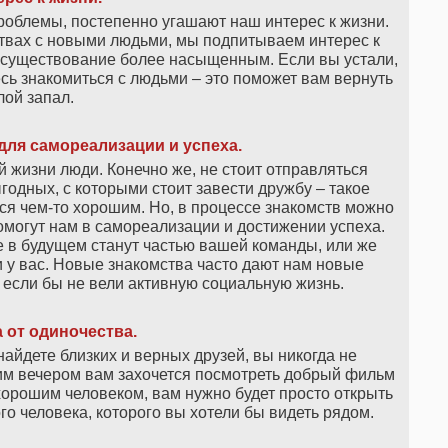
роблемы, постепенно угашают наш интерес к жизни.
твах с новыми людьми, мы подпитываем интерес к
 существование более насыщенным. Если вы устали,
есь знакомиться с людьми – это поможет вам вернуть
ой запал.
ля самореализации и успеха.
й жизни люди. Конечно же, не стоит отправляться
годных, с которыми стоит завести дружбу – такое
ся чем-то хорошим. Но, в процессе знакомств можно
омогут нам в самореализации и достижении успеха.
е в будущем станут частью вашей команды, или же
к и у вас. Новые знакомства часто дают нам новые
 если бы не вели активную социальную жизнь.
 от одиночества.
айдете близких и верных друзей, вы никогда не
им вечером вам захочется посмотреть добрый фильм
 хорошим человеком, вам нужно будет просто открыть
го человека, которого вы хотели бы видеть рядом.