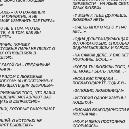
ИТ БОРОТЬСЯ КАЖДЫЙ
ПЕРЕВЕСТИ – НА ЯЗЫК СВЕТ
Ь»
ЯЗЫК ЛЮБВИ»
БОВЬ – ЭТО ВЗАИМНЫЙ
«У МЕНЯ К ТЕБЕ (ДУМАЕШЬ,
 И ПРИНЯТИЕ, А НЕ
ЛЮБОВЬ? НЕТ)»
АНИЕ ИЗМЕНИТЬ ПАРТНЕРА»
«ОЧЕНЬ МНОГО ЧЕГО У НАС
О НЕ В ТОМ, ЧТО ВЫ
НЕТ…»
ТЕ, А В ТОМ, КАК ВЫ
АЕТЕ»
«ОДНА ДУШЕРАЗДИРАЮЩАЯ
ИСТОРИЯ ЛЮБВИ, СПОСОБН
РИЧИН, ПОЧЕМУ
ЗАДУМАТЬСЯ ВСЕХ И КАЖДО
СТЛИВЫЕ ПАРЫ НЕ ПИШУТ О
ИХ ОТНОШЕНИЯХ В
«НА САМОМ ДЕЛЕ, У ВАС НЕТ
СЕТЯХ»
МУЖЧИНЫ, ЕСЛИ…»
 КАКОЙ ОН – ПРЕДАННЫЙ
«КОГДА ТЫ ЛЮБИШЬ ТОГО, 
ЧИНА»
НЕ МОЖЕТ БЫТЬ ТВОИМ…»
Н РЯДОМ С ЛЮБИМЫМ
«ЕСЛИ ВАС ПРЕДАЛИ —
ОВЕКОМ: 10 НЕОСПОРИМЫХ
ПОБЛАГОДАРИТЕ СУДЬБУ!»
ИМУЩЕСТВ ДЛЯ ЗДОРОВЬЯ»
«ЗАПОМНИ, ЛЮБОВНИЦА!»
ПРИЗНАКОВ ТОГО, ЧТО ВАШИ
ОШЕНИЯ ЗАСТАВЛЯЮТ ВАС
«ИСТОРИЯ ОДНОЙ ИЗМЕНЫ.
ДАТЬ В ДЕПРЕССИЮ»
ПОЦЕЛУЙ»
ВЕЩИ, КОТОРЫЕ РАЗРУШАЮТ
«ПИСЬМО БЛАГОДАРНОСТИ 
»
МУЖЧИНАМ»
ЕЩЕЙ, О КОТОРЫХ НЕ
«МУЖ И ЖЕНА ПОСТОЯННО
ОРЯТ БЫВШЕМУ»
ССОРИЛИСЬ»