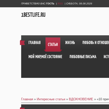
ПРИВЕТСТВУЮ ВАС
ГОСТЬ
|
RSS
|
СУББОТА, 08.08.2026
1BESTLIFE.RU
ГЛАВНАЯ
ЖИЗНЬ
ЛЮБОВЬ И ОТНОШЕ
СТАТЬИ
МОЙ МИР,МОЁ СОСТОЯНИЕ
ЛЮБОВНЫЕ ПИСЬМА
ИСТ
Главная
»
Интересные статьи
»
ВДОХНОВЕНИЕ
» «10 при