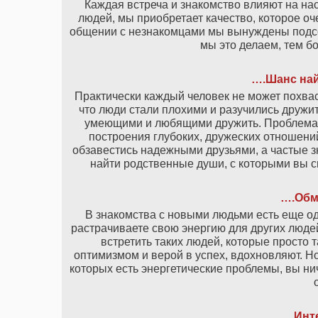
Каждая встреча и знакомство влияют на нас
людей, мы приобретает качество, которое оче
общении с незнакомцами мы вынуждены подсоз
мы это делаем, тем б
…
.
Шанс най
Практически каждый человек не может похвас
что люди стали плохими и разучились дружит
умеющими и любящими дружить. Проблема л
построения глубоких, дружеских отношений
обзавестись надежными друзьями, а частые
найти родственные души, с которыми вы с
….Обм
В знакомства с новыми людьми есть еще од
растрачиваете свою энергию для других людей
встретить таких людей, которые просто 
оптимизмом и верой в успех, вдохновляют. Но
которых есть энергетические проблемы, вы ни
….Инте