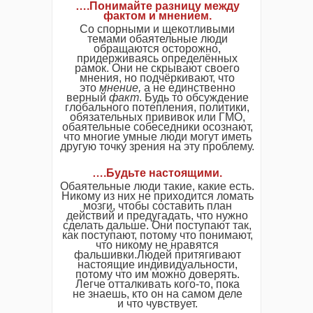
….Понимайте разницу между
фактом и мнением.
Со спорными и щекотливыми
темами обаятельные люди
обращаются осторожно,
придерживаясь определённых
рамок. Они не скрывают своего
мнения, но подчёркивают, что
это
мнение
,
а не единственно
верный
факт
. Будь то обсуждение
глобального потепления, политики,
обязательных прививок или ГМО,
обаятельные собеседники осознают,
что многие умные люди могут иметь
другую точку зрения на эту проблему.
….Будьте настоящими.
Обаятельные люди такие, какие есть.
Никому из них не приходится ломать
мозги, чтобы составить план
действий и предугадать, что нужно
сделать дальше. Они поступают так,
как поступают, потому что понимают,
что никому не нравятся
фальшивки.Людей притягивают
настоящие индивидуальности,
потому что им можно доверять.
Легче отталкивать кого-то, пока
не знаешь, кто он на самом деле
и что чувствует.