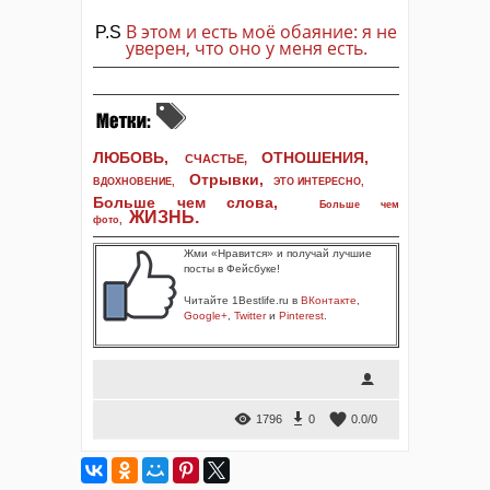
В этом и есть моё обаяние: я не
P.S
уверен, что оно у меня есть.
ЛЮБОВЬ,
ОТНОШЕНИЯ,
СЧАСТЬЕ,
Отрывки
,
ВДОХНОВЕНИЕ
,
ЭТО ИНТЕРЕСНО
,
Больше чем слова,
Больше чем
ЖИЗНЬ
.
фото
,
Жми «Нравится» и получай лучшие
посты в Фейсбуке!
Читайте 1Bestlife.ru в
ВКонтакте
,
Google+
,
Twitter
и
Pinterest
.
1796
0
0.0
/
0