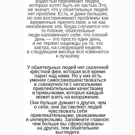
радостью принимают людей,
которые хотят быть её частью.Это
не значит, что у обаятельных людей
нет проблем. Есть, и даже большие,
но они воспринимают проблемы как
временные препятствия, а не как
неизбежное зло. Когда случается что-
то плохое, обаятельные
люди напоминают себе, что плохой
день — это просто один день,
и не теряют надежды на то, что
завтра, на следующей неделе,
в следующем месяце всё изменится
к лучшему.
У обаятельных людей нет сказочной
крёстной феи, которая всё время
парит над ними. Но у них есть
умение самосовершенствоваться
в совокупности с несколькими
привлекательными качествами
и привычками, которые каждый
может взять на вооружение.
Они больше думают о других, чем
о себе, они заставляют людей
чувствовать себя
привлекательными, уважаемыми
и
интересными
. Запомните главное:
чем больше вы сфокусированы
на других, тем обаятельнее
выглядите.