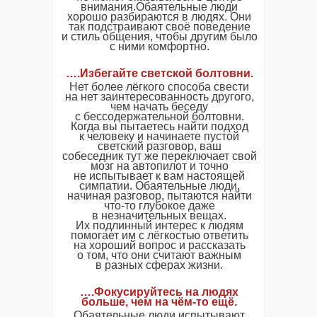
внимания.Обаятельные люди
хорошо разбираются в людях. Они
так подстраивают своё поведение
и стиль общения, чтобы другим было
с ними комфортно.
….Избегайте светской болтовни.
Нет более лёгкого способа свести
на нет заинтересованность другого,
чем начать беседу
с бессодержательной болтовни.
Когда вы пытаетесь найти подход
к человеку и начинаете пустой
светский разговор, ваш
собеседник тут же переключает свой
мозг на автопилот и точно
не испытывает к вам настоящей
симпатии. Обаятельные люди,
начиная разговор, пытаются найти
что-то глубокое даже
в незначительных вещах.
Их подлинный интерес к людям
помогает им с лёгкостью ответить
на хороший вопрос и рассказать
о том, что они считают важным
в разных сферах жизни.
….Фокусируйтесь на людях
больше, чем на чём-то ещё.
Обаятельные люди испытывают