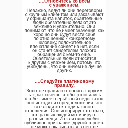
….Относитесь ко всем
с уважением.
Неважно, ведут ли они переговоры
с крупным клиентом или заказывают
у официанта напиток, обаятельные
люди обязательно делают это
вежливо и уважительно. Они
понимают, что не имеет значения, как
хорошо они будут вести себя
по отношению к конкретному
человеку, положительное
впечатление сойдёт на нет, если
он станет свидетелем плохого
обращения с кем-то ещё.
Обаятельные люди относятся
к другим с уважением, потому что
убеждены, что они ничем не лучше
других.
….Следуйте платиновому
правилу.
Золотое правило относись к другим
так, как хочешь, чтобы относились
к тебе - имеет серьёзный недостаток:
оно исходит из предположения, что
все люди хотят одинакового
отношения. Оно игнорирует тот факт,
что разных людей мотивируют
разные вещи. И если один любит
публичное признание, другой терпеть
не может оказываться в центре