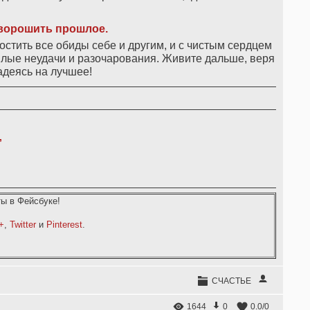
орошить прошлое.
стить все обиды себе и другим, и с чистым сердцем
шлые неудачи и разочарования. Живите дальше, веря
надеясь на лучшее!
,
ы в Фейсбуке!
+
,
Twitter
и
Pinterest
.
СЧАСТЬЕ
1644
0
0.0
/
0