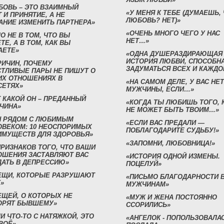
БОВЬ – ЭТО ВЗАИМНЫЙ
«У МЕНЯ К ТЕБЕ (ДУМАЕШЬ,
 И ПРИНЯТИЕ, А НЕ
ЛЮБОВЬ? НЕТ)»
АНИЕ ИЗМЕНИТЬ ПАРТНЕРА»
«ОЧЕНЬ МНОГО ЧЕГО У НАС
О НЕ В ТОМ, ЧТО ВЫ
НЕТ…»
ТЕ, А В ТОМ, КАК ВЫ
АЕТЕ»
«ОДНА ДУШЕРАЗДИРАЮЩАЯ
ИСТОРИЯ ЛЮБВИ, СПОСОБН
РИЧИН, ПОЧЕМУ
ЗАДУМАТЬСЯ ВСЕХ И КАЖДО
СТЛИВЫЕ ПАРЫ НЕ ПИШУТ О
ИХ ОТНОШЕНИЯХ В
«НА САМОМ ДЕЛЕ, У ВАС НЕТ
СЕТЯХ»
МУЖЧИНЫ, ЕСЛИ…»
 КАКОЙ ОН – ПРЕДАННЫЙ
«КОГДА ТЫ ЛЮБИШЬ ТОГО, 
ЧИНА»
НЕ МОЖЕТ БЫТЬ ТВОИМ…»
Н РЯДОМ С ЛЮБИМЫМ
«ЕСЛИ ВАС ПРЕДАЛИ —
ОВЕКОМ: 10 НЕОСПОРИМЫХ
ПОБЛАГОДАРИТЕ СУДЬБУ!»
ИМУЩЕСТВ ДЛЯ ЗДОРОВЬЯ»
«ЗАПОМНИ, ЛЮБОВНИЦА!»
ПРИЗНАКОВ ТОГО, ЧТО ВАШИ
ОШЕНИЯ ЗАСТАВЛЯЮТ ВАС
«ИСТОРИЯ ОДНОЙ ИЗМЕНЫ.
ДАТЬ В ДЕПРЕССИЮ»
ПОЦЕЛУЙ»
ВЕЩИ, КОТОРЫЕ РАЗРУШАЮТ
«ПИСЬМО БЛАГОДАРНОСТИ 
»
МУЖЧИНАМ»
ЕЩЕЙ, О КОТОРЫХ НЕ
«МУЖ И ЖЕНА ПОСТОЯННО
ОРЯТ БЫВШЕМУ»
ССОРИЛИСЬ»
И ЧТО-ТО С НАТЯЖКОЙ, ЭТО
«АНГЕЛОК - ПОПОЛЬЗОВАЛА
ВОЁ»