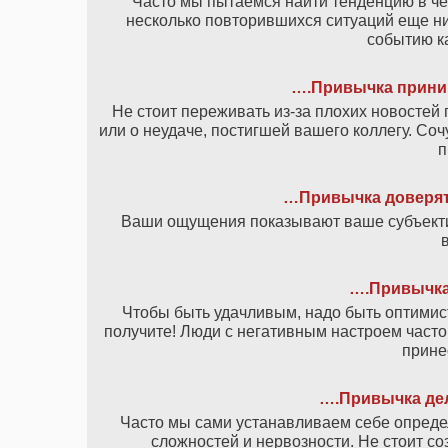
Часто мы пытаемся найти тенденцию в че
несколько повторившихся ситуаций еще ни 
событию ка
….Привычка приним
Не стоит переживать из-за плохих новостей 
или о неудаче, постигшей вашего коллегу. Соч
п
…Привычка доверят
Ваши ощущения показывают ваше субъектив
….Привычка
Чтобы быть удачливым, надо быть оптимист
получите! Люди с негативным настроем часто
прине
….Привычка дел
Часто мы сами устанавливаем себе определ
сложностей и нервозности. Не стоит со