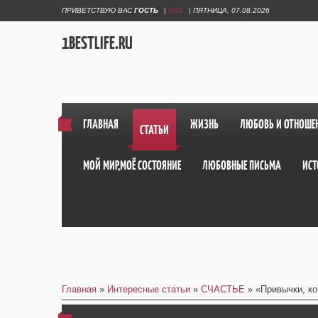
ПРИВЕТСТВУЮ ВАС
ГОСТЬ
|
RSS
|
ПЯТНИЦА, 07.08.2026
1BESTLIFE.RU
ГЛАВНАЯ
ЖИЗНЬ
ЛЮБОВЬ И ОТНОШЕ
СТАТЬИ
МОЙ МИР,МОЁ СОСТОЯНИЕ
ЛЮБОВНЫЕ ПИСЬМА
ИСТ
Главная
»
Интересные статьи
»
СЧАСТЬЕ
» «Привычки, к