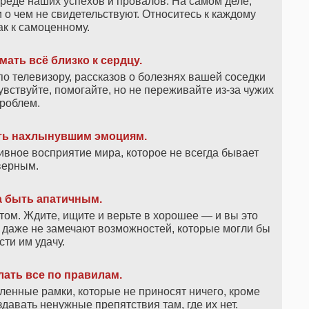
реде наших успехов и провалов. На самом деле,
о чем не свидетельствуют. Относитесь к каждому
к к самоценному.
ать всё близко к сердцу.
по телевизору, рассказов о болезнях вашей соседки
увствуйте, помогайте, но не переживайте из-за чужих
роблем.
ь нахлынувшим эмоциям.
ное восприятие мира, которое не всегда бывает
верным.
 быть апатичным.
ом. Ждите, ищите и верьте в хорошее — и вы это
 даже не замечают возможностей, которые могли бы
сти им удачу.
ать все по правилам.
енные рамки, которые не приносят ничего, кроме
здавать ненужные препятствия там, где их нет.