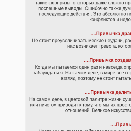
такие сюрпризы, о которых даже сложно пр
поспешные выводы. Ошибочно также думат
последующие действия. Это абсолютно не
конфликтов и недо
….Привычка дра
Не стоит преувеличивать мелкие неудачи, ра
нас возникает тревога, кото
….Привычка создав
Когда мы пытаемся один раз и навсегда оп
заблуждаться. На самом деле, в мире все г
взгляд, поэтому не стоит пытат
….Привычка делить 
На самом деле, в цветовой палитре жизни сущ
или ничего» приводит к тому, что мы их прос
отношений. Великое искусство
….Привы