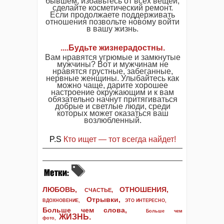
бывшем, избавьтесь от всех вещей,
сделайте косметический ремонт.
Если продолжаете поддерживать
отношения позвольте новому войти
в вашу жизнь.
....Будьте жизнерадостны.
Вам нравятся угрюмые и замкнутые
мужчины? Вот и мужчинам не
нравятся грустные, забеганные,
нервные женщины. Улыбайтесь как
можно чаще, дарите хорошее
настроение окружающим и к вам
обязательно начнут притягиваться
добрые и светлые люди, среди
которых может оказаться ваш
возлюбленный.
P.S
Кто ищет — тот всегда найдет!
ЛЮБОВЬ,
ОТНОШЕНИЯ,
СЧАСТЬЕ,
Отрывки
,
ВДОХНОВЕНИЕ
,
ЭТО ИНТЕРЕСНО
,
Больше чем слова,
Больше чем
ЖИЗНЬ
.
фото
,