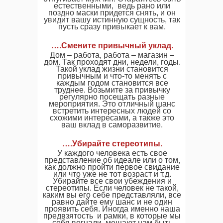
естественными, ведь рано или
поздно маски придется снять, и он
увидит вашу истинную сущность, так
пусть сразу привыкает к вам.
….Смените привычный уклад.
Дом – работа, работа – магазин –
дом. Так проходят дни, недели, годы.
Такой уклад жизни становится
привычным и что-то менять с
каждым годом становится все
труднее. Возьмите за привычку
регулярно посещать разные
мероприятия. Это отличный шанс
встретить интересных людей со
схожими интересами, а также это
ваш вклад в саморазвитие.
….Убирайте стереотипы.
У каждого человека есть свое
представление об идеале или о том,
как должно пройти первое свидание
или что уже не тот возраст и т.д.
Убирайте все свои убеждения и
стереотипы. Если человек не такой,
каким вы его себе представляли, все
равно дайте ему шанс и не один
проявить себя. Иногда именно наша
предвзятость и рамки, в которые мы
себя вогнали, мешают нам быть