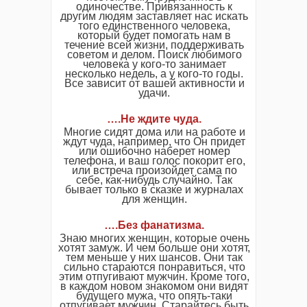
одиночестве. Привязанность к
другим людям заставляет нас искать
того единственного человека,
который будет помогать нам в
течение всей жизни, поддерживать
советом и делом. Поиск любимого
человека у кого-то занимает
несколько недель, а у кого-то годы.
Все зависит от вашей активности и
удачи.
….Не ждите чуда.
Многие сидят дома или на работе и
ждут чуда, например, что Он придет
или ошибочно наберет номер
телефона, и ваш голос покорит его,
или встреча произойдет сама по
себе, как-нибудь случайно. Так
бывает только в сказке и журналах
для женщин.
….Без фанатизма.
Знаю многих женщин, которые очень
хотят замуж. И чем больше они хотят,
тем меньше у них шансов. Они так
сильно стараются понравиться, что
этим отпугивают мужчин. Кроме того,
в каждом новом знакомом они видят
будущего мужа, что опять-таки
отпугивает мужчин. Старайтесь быть