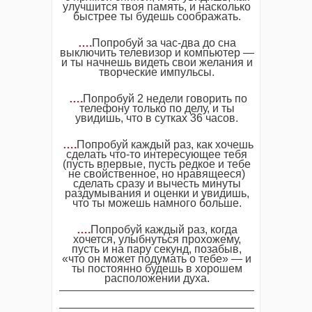
улучшится твоя память, и насколько
быстрее ты будешь соображать.
….
Попробуй за час-два до сна
выключить телевизор и компьютер —
и ты начнешь видеть свои желания и
творческие импульсы.
….
Попробуй 2 недели говорить по
телефону только по делу, и ты
увидишь, что в сутках 36 часов.
….
Попробуй каждый раз, как хочешь
сделать что-то интересующее тебя
(пусть впервые, пусть редкое и тебе
не свойственное, но нравящееся)
сделать сразу и вычесть минуты
раздумывания и оценки и увидишь,
что ты можешь намного больше.
….
Попробуй каждый раз, когда
хочется, улыбнуться прохожему,
пусть и на пару секунд, позабыв,
«что он может подумать о тебе» — и
ты постоянно будешь в хорошем
расположении духа.