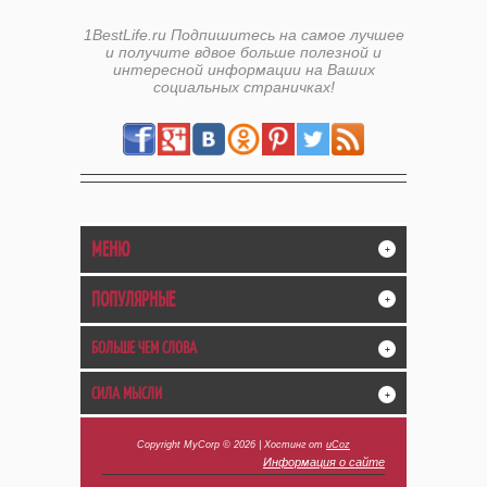
1BestLife.ru Подпишитесь на самое лучшее
и получите вдвое больше полезной и
интересной информации на Ваших
социальных страничках!
МЕНЮ
+
ПОПУЛЯРНЫЕ
+
БОЛЬШЕ ЧЕМ СЛОВА
+
СИЛА МЫСЛИ
+
Copyright MyCorp © 2026
|
Хостинг от
uCoz
Информация о сайте