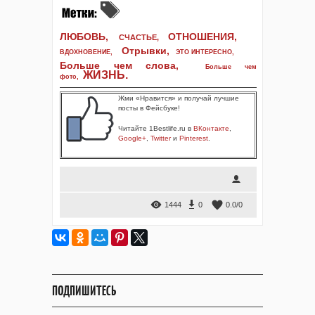
ЛЮБОВЬ,
ОТНОШЕНИЯ,
СЧАСТЬЕ,
Отрывки
,
ВДОХНОВЕНИЕ
,
ЭТО ИНТЕРЕСНО
,
Больше чем слова,
Больше чем
ЖИЗНЬ
.
фото
,
Жми «Нравится» и получай лучшие
посты в Фейсбуке!
Читайте 1Bestlife.ru в
ВКонтакте
,
Google+
,
Twitter
и
Pinterest
.
1444
0
0.0
/
0
ПОДПИШИТЕСЬ