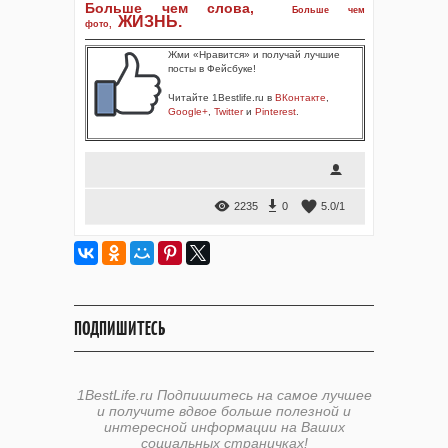
Больше чем слова,
Больше чем
ЖИЗНЬ
.
фото
,
Жми «Нравится» и получай лучшие
посты в Фейсбуке!
Читайте 1Bestlife.ru в
ВКонтакте
,
Google+
,
Twitter
и
Pinterest
.
2235
0
5.0
/
1
ПОДПИШИТЕСЬ
1BestLife.ru Подпишитесь на самое лучшее
и получите вдвое больше полезной и
интересной информации на Ваших
социальных страничках!