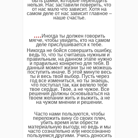
быть рамки, которые переходить
нельзя. Нас заставили поверить, что
от нас мало что зависит. Хотя на
самом деле от нас зависит главное –
наше счастье.
….
Иногда ты должен говорить
мягче, чтобы увидеть, кто на самом
деле прислушивается к тебе.
Никогда не бойся совершить ошибку,
ведь то, что ты считаешь нужным и
правильным, на данном этапе нужно
и правильно конкретно для тебя. В
данный момент жизни ты не можешь
поступить иначе. В этой минуте весь
ты и весь твой выбор. Пусть через
год все измениться, но ты знаешь,
что поступал так, как велело тебе
твое сердце. Твое, а не чужое. Все
решения должны основываться на
твоем желании жить и выжить, а не
на чужом мнении и решении.
Часто нами пользуются, чтобы
переложить вину со своих плеч,
убить время или обрести
материальную выгоду, но ведь и мы
часто сознательно или неосознанно
пользуемся другими. Учись доносить