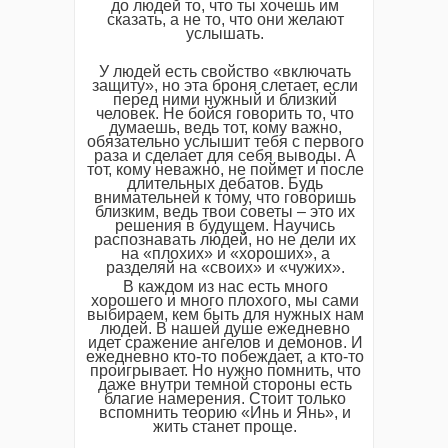
до людей то, что ты хочешь им
сказать, а не то, что они желают
услышать.
У людей есть свойство «включать
защиту», но эта броня слетает, если
перед ними нужный и близкий
человек. Не бойся говорить то, что
думаешь, ведь тот, кому важно,
обязательно услышит тебя с первого
раза и сделает для себя выводы. А
тот, кому неважно, не поймет и после
длительных дебатов. Будь
внимательней к тому, что говоришь
близким, ведь твои советы – это их
решения в будущем. Научись
распознавать людей, но не дели их
на «плохих» и «хороших», а
разделяй на «своих» и «чужих».
В каждом из нас есть много
хорошего и много плохого, мы сами
выбираем, кем быть для нужных нам
людей. В нашей душе ежедневно
идет сражение ангелов и демонов. И
ежедневно кто-то побеждает, а кто-то
проигрывает. Но нужно помнить, что
даже внутри темной стороны есть
благие намерения. Стоит только
вспомнить теорию «Инь и Янь», и
жить станет проще.