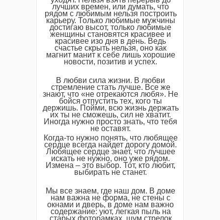
лучших времен, или думать, что
рядом с любимым нельзя построить
карьеру. Только любимые мужчины
достигаю высот, только любимые
женщины становятся красивее и
красивее изо дня в день. Ведь
счастье скрыть нельзя, оно как
магнит манит к себе лишь хорошие
новости, позитив и успех.
В любви сила жизни. В любви
стремление стать лучше. Все же
знают, что «не отрекаются любя». Не
бойся отпустить тех, кого ты
держишь. Пойми, всю жизнь держать
их ты не сможешь, сил не хватит.
Иногда нужно просто знать, что тебя
не оставят.
Когда-то нужно понять, что любящее
сердце всегда найдет дорогу домой.
Любящее сердце знает, что лучшее
искать не нужно, оно уже рядом.
Измена – это выбор. Тот, кто любит,
выбирать не станет.
Мы все знаем, где наш дом. В доме
нам важна не форма, не стены с
окнами и дверь, в доме нам важно
содержание: уют, легкая пыль на
старых фоторамках, шум стрелок