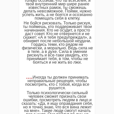
Только осознав, что ты всесилен, и
твой внутренний мир шире ранее
известных рамок, ты сможешь
делать невозможное. Пойми, нужно
успеть жить, а не боятся и осознанно
помещать себя в клетку.
Не бойся рисковать. Только рискуя,
ты поймешь, кто поддерживает твои
начинания. Кто не осудит, а просто
даст совет. Кто не отвернется и не
скажет: «А я тебя предупреждал», а
обнимет после небольшой неудачи.
Гордись теми, кто рядом не
физически, а морально. Ведь сила не
в теле, а в духе. Сила в умении
рискнуть и все-таки увидеть, кто
принимает тебя, в том, чтобы не
бояться и не жить во лжи.
….
Иногда ты должен принимать
неправильные решения, чтобы
посмотреть, кто с тобой, когда все
рушится.
Только психологически сильный
человек сможет признать свои
ошибки, посмотреть людям в лицо и
сказать: «Да, я ищу оправдания себя,
но я точно знаю, что вся вина лежит
на мне». Такие люди смогут начать