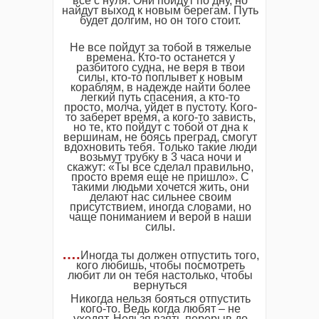
все с нуля. Они пойдут по дну, но
найдут выход к новым берегам. Путь
будет долгим, но он того стоит.
Не все пойдут за тобой в тяжелые
времена. Кто-то останется у
разбитого судна, не веря в твои
силы, кто-то поплывет к новым
кораблям, в надежде найти более
легкий путь спасения, а кто-то
просто, молча, уйдет в пустоту. Кого-
то заберет время, а кого-то зависть,
но те, кто пойдут с тобой от дна к
вершинам, не боясь преград, смогут
вдохновить тебя. Только такие люди
возьмут трубку в 3 часа ночи и
скажут: «Ты все сделал правильно,
просто время еще не пришло». С
такими людьми хочется жить, они
делают нас сильнее своим
присутствием, иногда словами, но
чаще пониманием и верой в наши
силы.
….
Иногда ты должен отпустить того,
кого любишь, чтобы посмотреть
любит ли он тебя настолько, чтобы
вернуться
Никогда нельзя бояться отпустить
кого-то. Ведь когда любят – не
уходят. Нельзя взять перерыв до