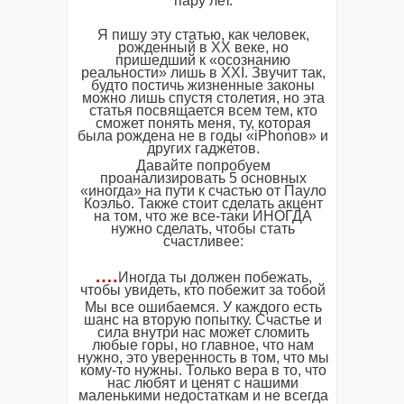
пару лет.
Я пишу эту статью, как человек,
рожденный в XX веке, но
пришедший к «осознанию
реальности» лишь в XXI. Звучит так,
будто постичь жизненные законы
можно лишь спустя столетия, но эта
статья посвящается всем тем, кто
сможет понять меня, ту, которая
была рождена не в годы «iPhonов» и
других гаджетов.
Давайте попробуем
проанализировать 5 основных
«иногда» на пути к счастью от Пауло
Коэльо. Также стоит сделать акцент
на том, что же все-таки ИНОГДА
нужно сделать, чтобы стать
счастливее:
….
Иногда ты должен побежать,
чтобы увидеть, кто побежит за тобой
Мы все ошибаемся. У каждого есть
шанс на вторую попытку. Счастье и
сила внутри нас может сломить
любые горы, но главное, что нам
нужно, это уверенность в том, что мы
кому-то нужны. Только вера в то, что
нас любят и ценят с нашими
маленькими недостаткам и не всегда