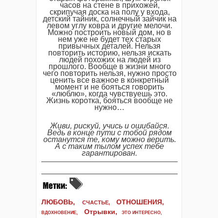
часов на стене в прихожей,
скрипучая доска на полу у входа,
детский тайник, солнечный зайчик на
левом углу ковра и другие мелочи.
Можно построить новый дом, но в
нем уже не будет тех старых
привычных деталей. Нельзя
повторить историю, нельзя искать
людей похожих на людей из
прошлого. Вообще в жизни много
чего повторить нельзя, нужно просто
ценить все важное в конкретный
момент и не бояться говорить
«люблю», когда чувствуешь это.
Жизнь коротка, бояться вообще не
нужно…
Живи, рискуй, учись и ошибайся.
Ведь в конце пути с тобой рядом
останутся те, кому можно верить.
А с таким тылом успех тебе
гарантирован.
ЛЮБОВЬ,
ОТНОШЕНИЯ,
СЧАСТЬЕ,
Отрывки
,
ВДОХНОВЕНИЕ
,
ЭТО ИНТЕРЕСНО
,