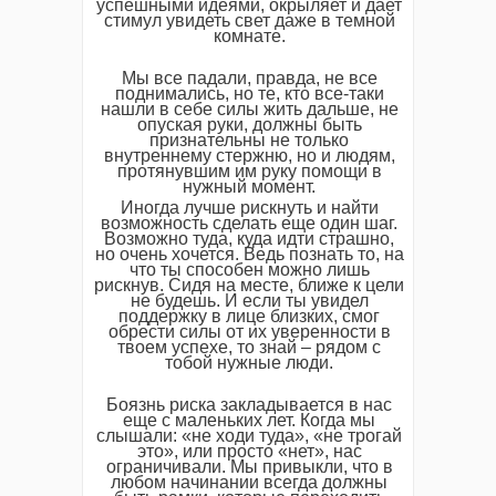
успешными идеями, окрыляет и дает
стимул увидеть свет даже в темной
комнате.
Мы все падали, правда, не все
поднимались, но те, кто все-таки
нашли в себе силы жить дальше, не
опуская руки, должны быть
признательны не только
внутреннему стержню, но и людям,
протянувшим им руку помощи в
нужный момент.
Иногда лучше рискнуть и найти
возможность сделать еще один шаг.
Возможно туда, куда идти страшно,
но очень хочется. Ведь познать то, на
что ты способен можно лишь
рискнув. Сидя на месте, ближе к цели
не будешь. И если ты увидел
поддержку в лице близких, смог
обрести силы от их уверенности в
твоем успехе, то знай – рядом с
тобой нужные люди.
Боязнь риска закладывается в нас
еще с маленьких лет. Когда мы
слышали: «не ходи туда», «не трогай
это», или просто «нет», нас
ограничивали. Мы привыкли, что в
любом начинании всегда должны