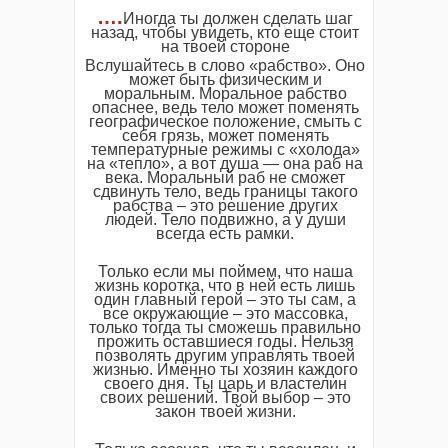
….
Иногда ты должен сделать шаг
назад, чтобы увидеть, кто еще стоит
на твоей стороне
Вслушайтесь в слово «рабство». Оно
может быть физическим и
моральным. Моральное рабство
опаснее, ведь тело может поменять
географическое положение, смыть с
себя грязь, может поменять
температурные режимы с «холода»
на «тепло», а вот душа — она раб на
века. Моральный раб не сможет
сдвинуть тело, ведь границы такого
рабства – это решение других
людей. Тело подвижно, а у души
всегда есть рамки.
Только если мы поймем, что наша
жизнь коротка, что в ней есть лишь
один главный герой – это ты сам, а
все окружающие – это массовка,
только тогда ты сможешь правильно
прожить оставшиеся годы. Нельзя
позволять другим управлять твоей
жизнью. Именно ты хозяин каждого
своего дня. Ты царь и властелин
своих решений. Твой выбор – это
закон твоей жизни.