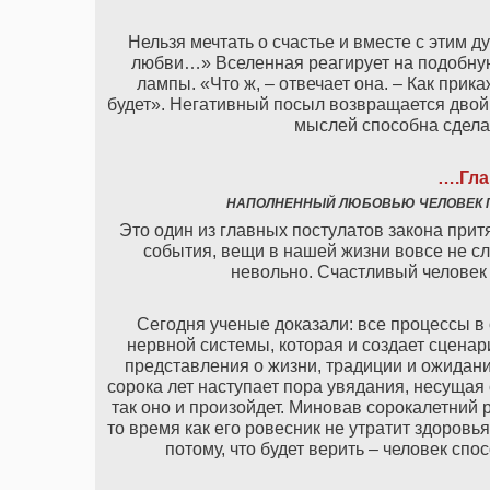
Нельзя мечтать о счастье и вместе с этим ду
любви…» Вселенная реагирует на подобную
лампы. «Что ж, – отвечает она. – Как прика
будет». Негативный посыл возвращается двой
мыслей способна сделат
….
Гла
НАПОЛНЕННЫЙ ЛЮБОВЬЮ ЧЕЛОВЕК ПР
Это один из главных постулатов закона прит
события, вещи в нашей жизни вовсе не с
невольно. Счастливый человек
Сегодня ученые доказали: все процессы в
нервной системы, которая и создает сцена
представления о жизни, традиции и ожидани
сорока лет наступает пора увядания, несущая 
так оно и произойдет. Миновав сорокалетний р
то время как его ровесник не утратит здоровь
потому, что будет верить – человек сп