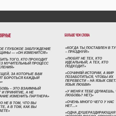
ЛЯРНЫЕ
БОЛЬШЕ ЧЕМ СЛОВА
«КОГДА ТЫ ПОСТАВЛЕН В Т
ОЕ ГЛУБОКОЕ ЗАБЛУЖДЕНИЕ
– ПРАЗДНУЙ!»
ЩИНЫ — «ОН ИЗМЕНИТСЯ!»
«ЛЮБЯТ НЕ ТЕХ, КТО
БИТЬ ТОГО, КТО ПРОХОДИТ
ИДЕАЛЬНЫЙ, А ТЕХ, КТО
ЕЗ МУЧИТЕЛЬНЫЙ ПРОЦЕСС
ПОДХОДИТ»
ЕЛЕНИЯ»
«СОЧИНЯЙ ИСТОРИИ, А МИР
ЕЩЕЙ, ЗА КОТОРЫЕ ВАМ
ПОЗАБОТИТЬСЯ, ЧТОБЫ ИХ
ИТ БОРОТЬСЯ КАЖДЫЙ
ПЕРЕВЕСТИ – НА ЯЗЫК СВЕТ
Ь»
ЯЗЫК ЛЮБВИ»
БОВЬ – ЭТО ВЗАИМНЫЙ
«У МЕНЯ К ТЕБЕ (ДУМАЕШЬ,
 И ПРИНЯТИЕ, А НЕ
ЛЮБОВЬ? НЕТ)»
АНИЕ ИЗМЕНИТЬ ПАРТНЕРА»
«ОЧЕНЬ МНОГО ЧЕГО У НАС
О НЕ В ТОМ, ЧТО ВЫ
НЕТ…»
ТЕ, А В ТОМ, КАК ВЫ
АЕТЕ»
«ОДНА ДУШЕРАЗДИРАЮЩАЯ