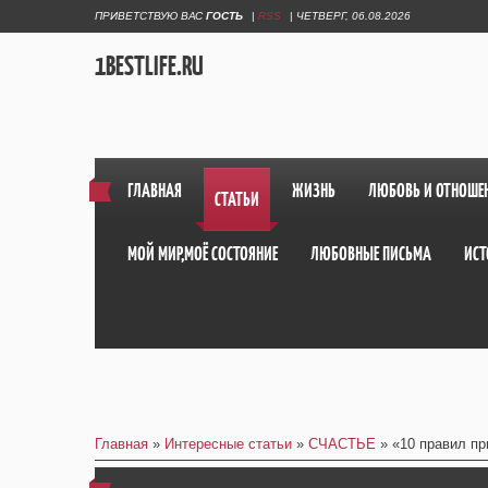
ПРИВЕТСТВУЮ ВАС
ГОСТЬ
|
RSS
|
ЧЕТВЕРГ, 06.08.2026
1BESTLIFE.RU
ГЛАВНАЯ
ЖИЗНЬ
ЛЮБОВЬ И ОТНОШЕ
СТАТЬИ
МОЙ МИР,МОЁ СОСТОЯНИЕ
ЛЮБОВНЫЕ ПИСЬМА
ИСТ
Главная
»
Интересные статьи
»
СЧАСТЬЕ
» «10 правил п