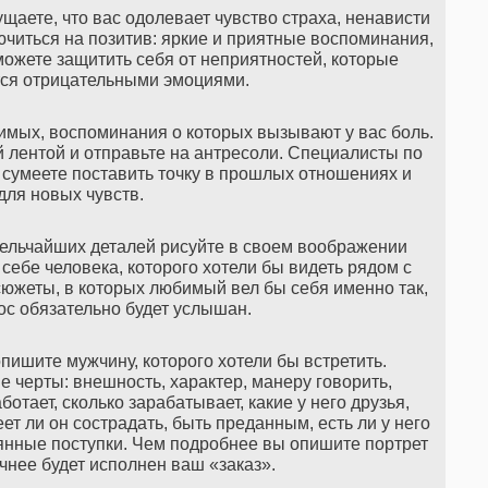
щаете, что вас одолевает чувство страха, ненависти
читься на позитив: яркие и приятные воспоминания,
сможете защитить себя от неприятностей, которые
ся отрицательными эмоциями.
мых, воспоминания о которых вызывают у вас боль.
й лентой и отправьте на антресоли. Специалисты по
 сумеете поставить точку в прошлых отношениях и
для новых чувств.
 мельчайших деталей рисуйте в своем воображении
себе человека, которого хотели бы видеть рядом с
южеты, в которых любимый вел бы себя именно так,
рос обязательно будет услышан.
пишите мужчину, которого хотели бы встретить.
 черты: внешность, характер, манеру говорить,
ботает, сколько зарабатывает, какие у него друзья,
ет ли он сострадать, быть преданным, есть ли у него
аянные поступки. Чем подробнее вы опишите портрет
чнее будет исполнен ваш «заказ».