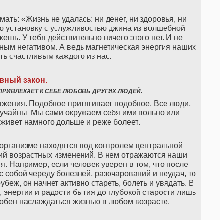
мать: «Жизнь не удалась: ни денег, ни здоровья, ни
 установку с услужливостью джина из волшебной
жешь. У тебя действительно ничего этого нет. И не
ным негативом. А ведь магнетическая энергия наших
ь счастливым каждого из нас.
вный закон
.
ИВЛЕКАЕТ К СЕБЕ ЛЮБОВЬ ДРУГИХ ЛЮДЕЙ.
яжения. Подобное притягивает подобное. Все люди,
лучайны. Мы сами окружаем себя ими вольно или
 живет намного дольше и реже болеет
.
 организме находятся под контролем центральной
рий возрастных изменений. В нем отражаются наши
я. Например, если человек уверен в том, что после
с собой череду болезней, разочарований и неудач, то
убеж, он начнет активно стареть, болеть и увядать. В
я, энергии и радости бытия до глубокой старости лишь
особен наслаждаться жизнью в любом возрасте.