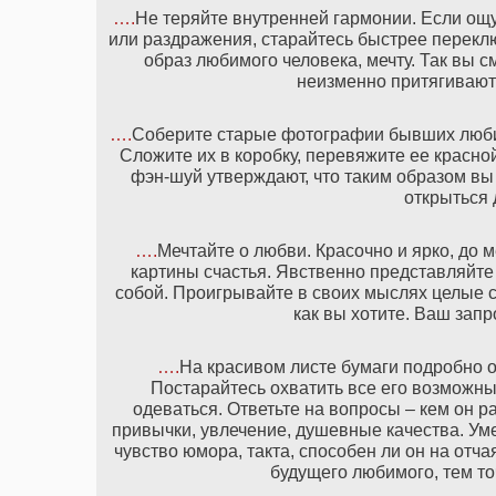
….
Не теряйте внутренней гармонии. Если ощу
или раздражения, старайтесь быстрее переклю
образ любимого человека, мечту. Так вы 
неизменно притягивают
….
Соберите старые фотографии бывших люби
Сложите их в коробку, перевяжите ее красно
фэн-шуй утверждают, что таким образом вы
открыться 
….
Мечтайте о любви. Красочно и ярко, до
картины счастья. Явственно представляйте 
собой. Проигрывайте в своих мыслях целые с
как вы хотите. Ваш зап
….
На красивом листе бумаги подробно о
Постарайтесь охватить все его возможные
одеваться. Ответьте на вопросы – кем он ра
привычки, увлечение, душевные качества. Уме
чувство юмора, такта, способен ли он на отч
будущего любимого, тем то