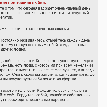
авил притяжения любви
.
е о том, что сегодня вас ждет очень удачный день.
ложительные эмоции вытеснят из жизни ненужный
негатив.
лыми, позитивно настроенными людьми.
 Постоянно развивайтесь, старайтесь каждый день
которому не скучно с самим собой всегда вызывает
 других людей.
ь, любовь и счастье. Конечно же, существуют вещи и
бежать, есть люди, с которыми при всем нежелании
арайтесь отыскать в них все самое лучшее, и впредь
онам. Очень скоро вы заметите, как изменится ваше
 вы почувствуете себя легко и комфортно.
й исключительности. Каждый человек уникален и
айте себя. Гордитесь собой, полюбите собственный
танут происходить позитивные перемены.