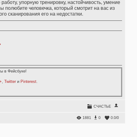
работу, упорную тренировку, настойчивость, умение
 Вы полюбите человечка, который смотрит на вас из
го сканирования его на недостатки.
,
ы в Фейсбуке!
+
,
Twitter
и
Pinterest
.
СЧАСТЬЕ
1881
0
0.0
/
0