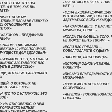
«ОЧЕНЬ МНОГО ЧЕГО У НАС
О НЕ В ТОМ, ЧТО ВЫ
НЕТ…»
ТЕ, А В ТОМ, КАК ВЫ
АЕТЕ»
«ОДНА ДУШЕРАЗДИРАЮЩАЯ
ИСТОРИЯ ЛЮБВИ, СПОСОБН
РИЧИН, ПОЧЕМУ
ЗАДУМАТЬСЯ ВСЕХ И КАЖДО
СТЛИВЫЕ ПАРЫ НЕ ПИШУТ О
ИХ ОТНОШЕНИЯХ В
«НА САМОМ ДЕЛЕ, У ВАС НЕТ
СЕТЯХ»
МУЖЧИНЫ, ЕСЛИ…»
 КАКОЙ ОН – ПРЕДАННЫЙ
«КОГДА ТЫ ЛЮБИШЬ ТОГО, 
ЧИНА»
НЕ МОЖЕТ БЫТЬ ТВОИМ…»
Н РЯДОМ С ЛЮБИМЫМ
«ЕСЛИ ВАС ПРЕДАЛИ —
ОВЕКОМ: 10 НЕОСПОРИМЫХ
ПОБЛАГОДАРИТЕ СУДЬБУ!»
ИМУЩЕСТВ ДЛЯ ЗДОРОВЬЯ»
«ЗАПОМНИ, ЛЮБОВНИЦА!»
ПРИЗНАКОВ ТОГО, ЧТО ВАШИ
ОШЕНИЯ ЗАСТАВЛЯЮТ ВАС
«ИСТОРИЯ ОДНОЙ ИЗМЕНЫ.
ДАТЬ В ДЕПРЕССИЮ»
ПОЦЕЛУЙ»
ВЕЩИ, КОТОРЫЕ РАЗРУШАЮТ
«ПИСЬМО БЛАГОДАРНОСТИ 
»
МУЖЧИНАМ»
ЕЩЕЙ, О КОТОРЫХ НЕ
«МУЖ И ЖЕНА ПОСТОЯННО
ОРЯТ БЫВШЕМУ»
ССОРИЛИСЬ»
И ЧТО-ТО С НАТЯЖКОЙ, ЭТО
«АНГЕЛОК - ПОПОЛЬЗОВАЛА
ВОЁ»
ПОСЛАЛА»
У НА ОТКРОВЕНИЯ. О ЧЕМ
ЕГОРИЧЕСКИ НЕЛЬЗЯ
ОРИТЬ СВОЕМУ МУЖЧИНЕ?»