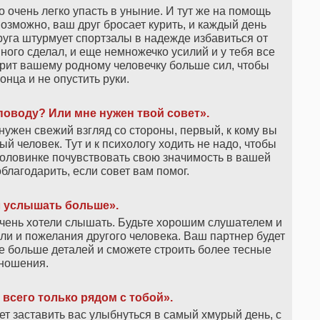
о очень легко упасть в уныние. И тут же на помощь
зможно, ваш друг бросает курить, и каждый день
руга штурмует спортзалы в надежде избавиться от
ого сделал, и еще немножечко усилий и у тебя все
арит вашему родному человечку больше сил, чтобы
онца и не опустить руки.
поводу? Или мне нужен твой совет».
 нужен свежий взгляд со стороны, первый, к кому вы
ый человек. Тут и к психологу ходить не надо, чтобы
половинке почувствовать свою значимость в вашей
облагодарить, если совет вам помог.
л услышать больше».
 очень хотели слышать. Будьте хорошим слушателем и
ли и пожелания другого человека. Ваш партнер будет
е больше деталей и сможете строить более тесные
ношения.
всего только рядом с тобой».
т заставить вас улыбнуться в самый хмурый день, с