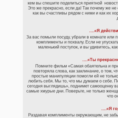
кем вы спешите поделиться приятной новость
Это же прекрасно, если да! Так почему же не
как вы счастливы рядом с ними и как их х
….«Я действи
За вас помыли посуду, убрали в комнате или 
комплименты и похвалу. Если не упускат
маленький поступок, и вы удивитесь, к
….«Ты прекрасн
Помните фильм «Самая обаятельна и пр
повторяла слова, как заклинание, о том, 
простые манипуляции помогли ей не только 
любить себя. Мы то, что мы думаем о себе. 
сегодня выглядишь», поднимет самооценку в
самые хмурые дни. Поверьте, не только женщ
что о
….«Я го
Раздавая комплименты окружающим, не забыв