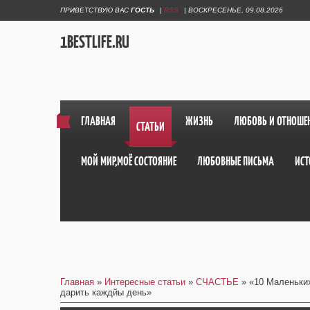
ПРИВЕТСТВУЮ ВАС
ГОСТЬ
|
RSS
|
ВОСКРЕСЕНЬЕ, 09.08.2026
1BESTLIFE.RU
ГЛАВНАЯ
ЖИЗНЬ
ЛЮБОВЬ И ОТНОШЕ
СТАТЬИ
МОЙ МИР,МОЁ СОСТОЯНИЕ
ЛЮБОВНЫЕ ПИСЬМА
ИСТ
Главная
»
Интересные статьи
»
СЧАСТЬЕ
» «10 Маленьки
дарить каждйы день»