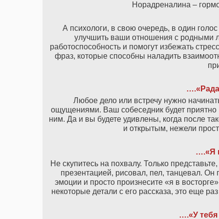
Норадреналина – гормо
А психологи, в свою очередь, в один голо
улучшить ваши отношения с родными лю
работоспособность и помогут избежать стрес
фраз, которые способны наладить взаимоотно
пр
….«Рада
Любое дело или встречу нужно начинат
ощущениями. Ваш собеседник будет приятно п
ним. Да и вы будете удивлены, когда после т
и открытым, нежели прост
….«Я 
Не скупитесь на похвалу. Только представьте
презентацией, рисовал, пел, танцевал. Он
эмоции и просто произнесите «я в восторге»
некоторые детали с его рассказа, это еще ра
….«У тебя