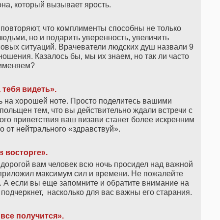
на, который вызывает ярость.
с повторяют, что комплименты способны не только
дьми, но и подарить уверенность, увеличить
совых ситуаций. Врачеватели людских душ назвали 9
шения. Казалось бы, мы их знаем, но так ли часто
именяем?
 тебя видеть».
ь на хорошей ноте. Просто поделитесь вашими
ольщен тем, что вы действительно ждали встречи с
акого приветствия ваш визави станет более искренним
о от нейтрального «здравствуй».
в восторге».
, дорогой вам человек всю ночь просидел над важной
 приложил максимум сил и времени. Не пожалейте
. А если вы еще запомните и обратите внимание на
з подчеркнет, насколько для вас важны его старания.
 все получится».