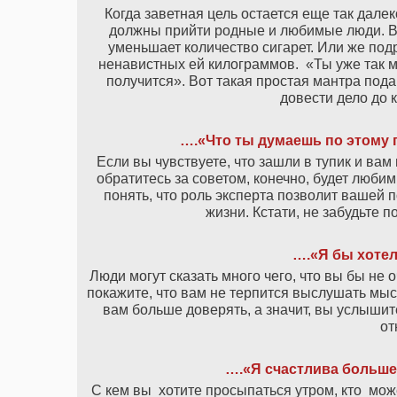
Когда заветная цель остается еще так далек
должны прийти родные и любимые люди. Во
уменьшает количество сигарет. Или же под
ненавистных ей килограммов. «Ты уже так мн
получится». Вот такая простая мантра под
довести дело до к
….«Что ты думаешь по этому 
Если вы чувствуете, что зашли в тупик и вам
обратитесь за советом, конечно, будет любим
понять, что роль эксперта позволит вашей 
жизни. Кстати, не забудьте п
….«Я бы хоте
Люди могут сказать много чего, что вы бы не
покажите, что вам не терпится выслушать мыс
вам больше доверять, а значит, вы услышит
от
….«Я счастлива больше 
С кем вы хотите просыпаться утром, кто може