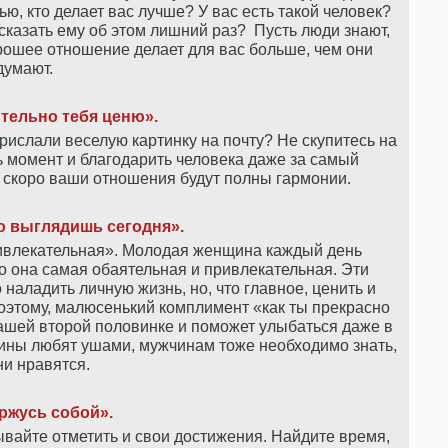
ю, кто делает вас лучше? У вас есть такой человек?
 сказать ему об этом лишний раз? Пусть люди знают,
орошее отношение делает для вас больше, чем они
думают.
тельно тебя ценю».
прислали веселую картинку на почту? Не скупитесь на
ь момент и благодарить человека даже за самый
ак скоро ваши отношения будут полны гармонии.
о выглядишь сегодня».
ивлекательная». Молодая женщина каждый день
что она самая обаятельная и привлекательная. Эти
наладить личную жизнь, но, что главное, ценить и
Поэтому, малюсенький комплимент «как ты прекрасно
ашей второй половинке и поможет улыбаться даже в
ины любят ушами, мужчинам тоже необходимо знать,
ни нравятся.
ржусь собой».
айте отметить и свои достижения. Найдите время,