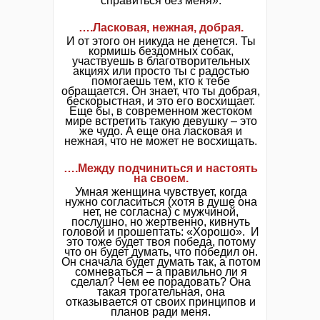
справиться без меня».
….Ласковая, нежная, добрая.
И от этого он никуда не денется. Ты
кормишь бездомных собак,
участвуешь в благотворительных
акциях или просто ты с радостью
помогаешь тем, кто к тебе
обращается. Он знает, что ты добрая,
бескорыстная, и это его восхищает.
Еще бы, в современном жестоком
мире встретить такую девушку – это
же чудо. А еще она ласковая и
нежная, что не может не восхищать.
….Между подчиниться и настоять
на своем.
Умная женщина чувствует, когда
нужно согласиться (хотя в душе она
нет, не согласна) с мужчиной,
послушно, но жертвенно, кивнуть
головой и прошептать: «Хорошо». И
это тоже будет твоя победа, потому
что он будет думать, что победил он.
Он сначала будет думать так, а потом
сомневаться – а правильно ли я
сделал? Чем ее порадовать? Она
такая трогательная, она
отказывается от своих принципов и
планов ради меня.