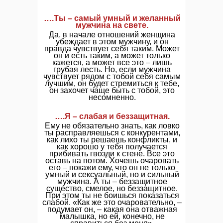
….Ты – самый умный и желанный
мужчина на свете.
Да, в начале отношений женщина
убеждает в этом мужчину, и он
правда чувствует себя таким. Может
он и есть таким, а может только
кажется, а может все это – лишь
грубая лесть. Но, если мужчина
чувствует рядом с тобой себя самым
лучшим, он будет стремиться к тебе,
он захочет чаще быть с тобой, это
несомненно.
….Я – слабая и беззащитная.
Ему не обязательно знать, как ловко
ты расправляешься с конкурентами,
как лихо ты решаешь конфликты, и
как хорошо у тебя получается
прибивать гвозди к стене. Все это
оставь на потом. Хочешь очаровать
его – покажи ему, что он не только
умный и сексуальный, но и сильный
мужчина. А ты – беззащитное
существо, смелое, но беззащитное.
При этом ты не боишься показаться
слабой. «Как же это очаровательно, –
подумает он, – какая она отважная
малышка, но ей, конечно, не