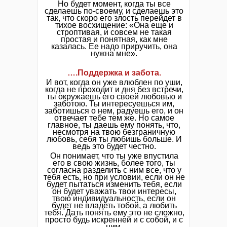
Но будет момент, когда ты все
сделаешь по-своему, и сделаешь это
так, что скоро его злость перейдет в
тихое восхищение: «Она еще и
строптивая, и совсем не такая
простая и понятная, как мне
казалась. Ее надо приручить, она
нужна мне».
….Поддержка и забота.
И вот, когда он уже влюблен по уши,
когда не проходит и дня без встречи,
ты окружаешь его своей любовью и
заботою. Ты интересуешься им,
заботишься о нем, радуешь его, и он
отвечает тебе тем же. Но самое
главное, ты даешь ему понять, что,
несмотря на твою безграничную
любовь, себя ты любишь больше. И
ведь это будет честно.
Он понимает, что ты уже впустила
его в свою жизнь, более того, ты
согласна разделить с ним все, что у
тебя есть, но при условии, если он не
будет пытаться изменить тебя, если
он будет уважать твои интересы,
твою индивидуальность, если он
будет не владеть тобой, а любить
тебя. Дать понять ему это не сложно,
просто будь искренней и с собой, и с
ним.