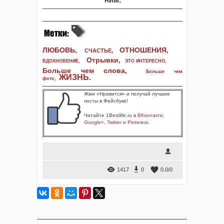
ЛЮБОВЬ,
ОТНОШЕНИЯ,
СЧАСТЬЕ,
Отрывки
,
ВДОХНОВЕНИЕ
,
ЭТО ИНТЕРЕСНО
,
Больше чем слова,
Больше чем
ЖИЗНЬ
.
фото
,
Жми «Нравится» и получай лучшие
посты в Фейсбуке!
Читайте 1Bestlife.ru в
ВКонтакте
,
Google+
,
Twitter
и
Pinterest
.
1417
0
0.0
/
0