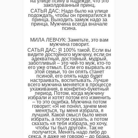
на улице псину в надежде, что это
заколдованный принц.
САТЬЯ ДАС: Надо было на улице
подождать, чтобы он превратился в
принца. Выходить замуж надо за
принца. Мужчина всегда вначале
псина.
МИЛА ЛЕВЧУК: Заметьте, это вам
мужчина говорит.
САТЬЯ ДАС: Я 100% такой. Если вы
видите достойного мужчину, если он
адекватный, достойный, мудрый,
заботливый – это чей-то муж, кто-то
его уже отмыл. Если его вырвать из
этой семьи, то он опять станет
псиной, его опять надо будет
настраивать, воспитывать. Лучше
всего мужчина меняется в процессе
ухаживания, в конфетно-букетный
период. Потом, когда мужчину
избрали и хотят потом его изменить
– то это ошибка. Мужчина потом
говорит: «Я не понял, зачем мне
меняться, ты меня избрала, я
лучший. Какой смысл было меня
избрать, а потом сказать, а потом
сказать «я тебя избрала, но хочу,
чтобы ты был другой». Так не
получится. Менять надо либо до
секса, я даже не говорю – до брака,