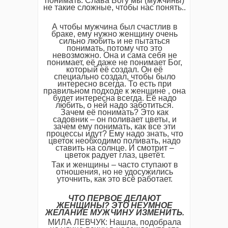
понимать. Слава Богу мы (мужчины)
не такие сложные, чтобы нас понять..
А чтобы мужчина был счастлив в
браке, ему нужно женщину очень
сильно любить и не пытаться
понимать, потому что это
невозможно. Она и сама себя не
понимает, её даже не понимает Бог,
который её создал. Он её
специально создал, чтобы было
интересно всегда. То есть при
правильном подходе к женщине , она
будет интересна всегда. Её надо
любить, о ней надо заботиться.
Зачем её понимать? Это как
садовник – он поливает цветы, и
зачем ему понимать, как все эти
процессы идут? Ему надо знать, что
цветок необходимо поливать, надо
ставить на солнце. И смотрит –
цветок радует глаз, цветёт.
Так и женщины – часто ступают в
отношения, но не удосужились
уточнить, как это всё работает.
ЧТО ПЕРВОЕ ДЕЛАЮТ
ЖЕНЩИНЫ? ЭТО НЕУМНОЕ
ЖЕЛАНИЕ МУЖЧИНУ ИЗМЕНИТЬ.
МИЛА ЛЕВЧУК: Нашла, подобрала