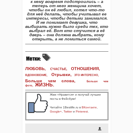
к нему вовремя подстроились – а
теперь от него женщина хочет,
чтобы он её любил, хотел что-то
для неё делать, чтобы учитывал ее
интересы, чтобы детьми занимался.
И не понимает девушка, что
выбирать нужно было среди тех, кто
выбрал её. Вот кто стучится в её
дверь – она должна выбрать, кому
открыть, а не ломиться самой.
ЛЮБОВЬ,
ОТНОШЕНИЯ,
СЧАСТЬЕ,
Отрывки
,
ВДОХНОВЕНИЕ
,
ЭТО ИНТЕРЕСНО
,
Больше чем слова,
Больше чем
ЖИЗНЬ
.
фото
,
Жми «Нравится» и получай лучшие
посты в Фейсбуке!
Читайте 1Bestlife.ru в
ВКонтакте
,
Google+
,
Twitter
и
Pinterest
.