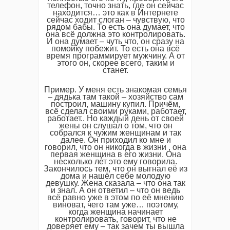
телефон, точно знать, где он сейчас
находится… это как в Интернете
сейчас ходит слоган – чувствую, что
рядом бабы. То есть она думает, что
она всё должна это контролировать.
И она думает – чуть что, он сразу на
помойку побежит. То есть она всё
время программирует мужчину. А от
этого он, скорее всего, таким и
станет.
Пример. У меня есть знакомая семья
– дядька там такой – хозяйство сам
построил, машину купил. Причём,
всё сделал своими руками, работает,
работает.. Но каждый день от своей
жены он слушал о том, что он
собрался к чужим женщинам и так
далее. Он приходил ко мне и
говорил, что он никогда в жизни , она
первая женщина в его жизни. Она
несколько лет это ему говорила.
Закончилось тем, что он выгнал её из
дома и нашёл себе молодую
девушку. Жена сказала – что она так
и знал. А он ответил – что он ведь
всё равно уже в этом по её мнению
виноват, чего там уже… поэтому,
когда женщина начинает
контролировать, говорит, что не
доверяет ему – так зачем ты вышла