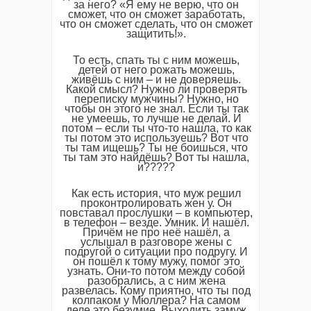
за него? «Я ему не верю, что он
сможет, что он сможет заработать,
что он сможет сделать, что он сможет
защитить!».
То есть, спать ты с ним можешь,
детей от него рожать можешь,
живёшь с ним – и не доверяешь.
Какой смысл? Нужно ли проверять
переписку мужчины? Нужно, но
чтобы он этого не знал. Если ты так
не умеешь, то лучше не делай. И
потом – если ты что-то нашла, то как
ты потом это используешь? Вот что
ты там ищешь? Ты не боишься, что
ты там это найдёшь? Вот ты нашла,
и?????
Как есть история, что муж решил
проконтролировать жен у. Он
повставал прослушки – в компьютер,
в телефон – везде. Умник. И нашёл.
Причём не про неё нашёл, а
услышал в разговоре жены с
подругой о ситуации про подругу. И
он пошёл к тому мужу, помог это
узнать. Они-то потом между собой
разобрались, а с ним жена
развелась. Кому приятно, что ты под
колпаком у Мюллера? На самом
деле это безумие. Выходить замуж