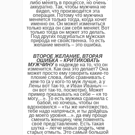
либо менять в процессе, но очень
аккуратно. Так, чтобы мужчина не
видел, что производится эта
операция. Потому что мужчина
меняется только тогда, когда хочет
именно он. Он может измениться
только когда он сам себя меняет. Вот
только тогда он может это делать.
Под других подгибаться мужская
природа не свойственна. То есть
желание менять – это ошибка.
ВТОРОЕ ЖЕЛАНИЕ, ВТОРАЯ
ОШИБКА – КРИТИКОВАТЬ
МУЖЧИНУ
в надежде на то, что он
изменится. Как она это делает? Она
может просто ему говорить какие-то
плохие слова, либо сравнивать с
кем-то (а у кого-то муж лучше, а у
Лены вот так-то, и Иван Иваныч —
он вот так-то, посмотри). Может
пример показывать на себе – «я то
могу…». То есть мужика сравнила с
бабой, но хочешь, чтобы он
вдохновился – «ты же ничтожество,
тебе надо напрячься, и ты дойдёшь
до моего уровня…». да ему проще
сменить женщину, чем поменять
своё представление. Есть такая
шутка – легче новых родить, чем
старых отмыть. Это самый большой