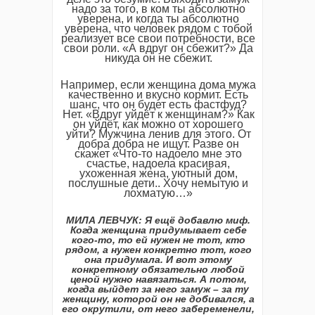
надо за того, в ком ты абсолютно
уверена, и когда ты абсолютно
уверена, что человек рядом с тобой
реализует все свои потребности, все
свои роли. «А вдруг он сбежит?» Да
никуда он не сбежит.
Например, если женщина дома мужа
качественно и вкусно кормит. Есть
шанс, что он будет есть фастфуд?
Нет. «Вдруг уйдёт к женщинам?» Как
он уйдёт, как можно от хорошего
уйти? Мужчина ленив для этого. От
добра добра не ищут. Разве он
скажет «Что-то надоело мне это
счастье, надоела красивая,
ухоженная жена, уютный дом,
послушные дети..
Хочу немытую и
лохматую…»
МИЛА ЛЕВЧУК: Я ещё добавлю миф.
Когда женщина придумывает себе
кого-то, то ей нужен не тот, кто
рядом, а нужен конкретно тот, кого
она придумала. И вот этому
конкретному обязательно любой
ценой нужно навязаться. А потом,
когда выйдет за него замуж – за ту
женщину, которой он не добивался, а
его окрутили, от него забеременели,