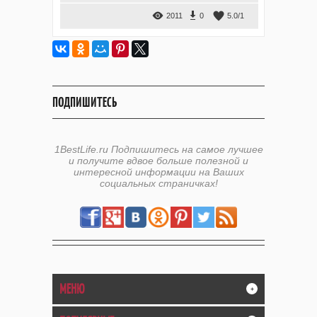
2011
0
5.0
/
1
ПОДПИШИТЕСЬ
1BestLife.ru Подпишитесь на самое лучшее
и получите вдвое больше полезной и
интересной информации на Ваших
социальных страничках!
МЕНЮ
+