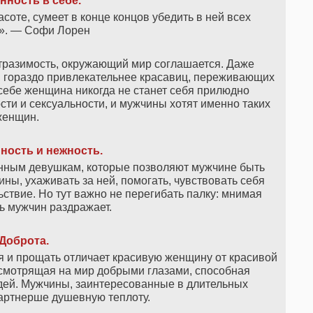
нность в себе.
соте, сумеет в конце концов убедить в ней всех
». — Софи Лорен
тразимость, окружающий мир соглашается. Даже
, гораздо привлекательнее красавиц, переживающих
себе женщина никогда не станет себя прилюдно
ти и сексуальности, и мужчины хотят именно таких
женщин.
ность и нежность.
нным девушкам, которые позволяют мужчине быть
ы, ухаживать за ней, помогать, чувствовать себя
ствие. Но тут важно не перегибать палку: мнимая
 мужчин раздражает.
Доброта.
я и прощать отличает красивую женщину от красивой
смотрящая на мир добрыми глазами, способная
дей. Мужчины, заинтересованные в длительных
артнерше душевную теплоту.