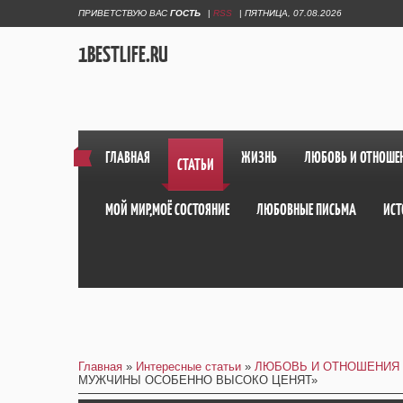
ПРИВЕТСТВУЮ ВАС
ГОСТЬ
|
RSS
|
ПЯТНИЦА, 07.08.2026
1BESTLIFE.RU
ГЛАВНАЯ
ЖИЗНЬ
ЛЮБОВЬ И ОТНОШЕ
СТАТЬИ
МОЙ МИР,МОЁ СОСТОЯНИЕ
ЛЮБОВНЫЕ ПИСЬМА
ИСТ
Главная
»
Интересные статьи
»
ЛЮБОВЬ И ОТНОШЕНИЯ
МУЖЧИНЫ ОСОБЕННО ВЫСОКО ЦЕНЯТ»