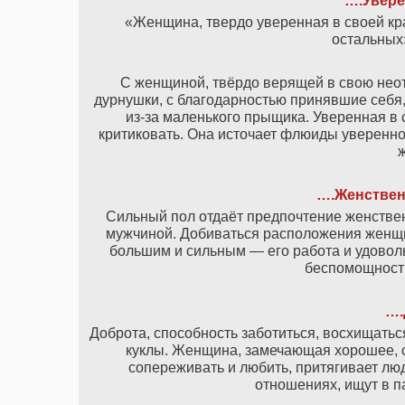
….Увере
«Женщина, твердо уверенная в своей кра
остальных
С женщиной, твёрдо верящей в свою нео
дурнушки, с благодарностью принявшие себя
из-за маленького прыщика. Уверенная в 
критиковать. Она источает флюиды увереннос
….Женствен
Сильный пол отдаёт предпочтение женстве
мужчиной. Добиваться расположения женщин
большим и сильным — его работа и удоволь
беспомощность
….
Доброта, способность заботиться, восхищатьс
куклы. Женщина, замечающая хорошее, 
сопереживать и любить, притягивает лю
отношениях, ищут в п