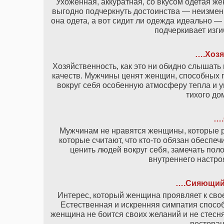
Ухоженная, аккуратная, со вкусом одетая 
выгодно подчеркнуть достоинства — неизменн
она одета, а вот сидит ли одежда идеально —
подчеркивает изги
….Хозя
Хозяйственность, как это ни обидно слышать
качеств. Мужчины ценят женщин, способных п
вокруг себя особенную атмосферу тепла и 
тихого до
….
Мужчинам не нравятся женщины, которые р
которые считают, что кто-то обязан обеспе
ценить людей вокруг себя, замечать пол
внутреннего настро
….Сияющий 
Интерес, который женщина проявляет к свое
Естественная и искренняя симпатия способ
женщина не боится своих желаний и не стесня
ресторан