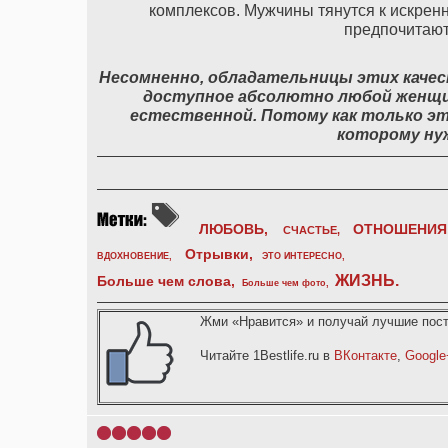
комплексов. Мужчины тянутся к искре
предпочитают 
Несомненно, обладательницы этих качест
доступное абсолютно любой женщи
естественной. Потому как только э
которому ну
ЛЮБОВЬ,
ОТНОШЕНИЯ
СЧАСТЬЕ,
Отрывки
,
ВДОХНОВЕНИЕ
,
ЭТО ИНТЕРЕСНО
,
ЖИЗНЬ
.
Больше чем слова,
Больше чем фото
,
Жми «Нравится» и получай лучшие пост
Читайте 1Bestlife.ru в
ВКонтакте
,
Google
1
2
3
4
5