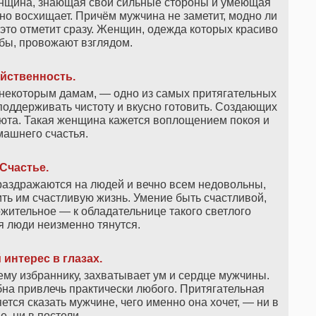
женщина, знающая свои сильные стороны и умеющая
о восхищает. Причём мужчина не заметит, модно ли
 это отметит сразу. Женщин, одежда которых красиво
бы, провожают взглядом.
йственность.
 некоторым дамам, — одно из самых притягательных
оддерживать чистоту и вкусно готовить. Создающих
уюта. Такая женщина кажется воплощением покоя и
машнего счастья.
Счастье.
аздражаются на людей и вечно всем недовольны,
чить им счастливую жизнь. Умение быть счастливой,
ожительное — к обладательнице такого светлого
я люди неизменно тянутся.
интерес в глазах.
му избраннику, захватывает ум и сердце мужчины.
на привлечь практически любого. Притягательная
ется сказать мужчине, чего именно она хочет, — ни в
е, ни в постели.