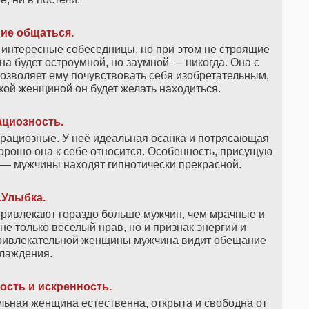
ие общаться.
интересные собеседницы, но при этом не строящие
а будет остроумной, но заумной — никогда. Она с
позволяет ему почувствовать себя изобретательным,
кой женщиной он будет желать находиться.
ациозность.
рациозные. У неё идеальная осанка и потрясающая
орошо она к себе относится. Особенность, присущую
 — мужчины находят гипнотически прекрасной.
.Улыбка.
ивлекают гораздо больше мужчин, чем мрачные и
е только веселый нрав, но и признак энергии и
привлекательной женщины мужчина видит обещание
лаждения.
ость и искренность.
льная женщина естественна, открыта и свободна от