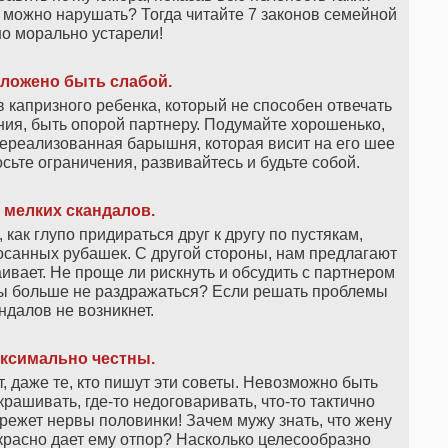
 можно нарушать? Тогда читайте 7 законов семейной
но морально устарели!
ложено быть слабой.
капризного ребенка, который не способен отвечать
ия, быть опорой партнеру. Подумайте хорошенько,
ереализованная барышня, которая висит на его шее
сьте ограничения, развивайтесь и будьте собой.
 мелких скандалов.
 как глупо придираться друг к другу по пустякам,
осанных рубашек. С другой стороны, нам предлагают
раивает. Не проще ли рискнуть и обсудить с партнером
бы больше не раздражаться? Если решать проблемы
андалов не возникнет.
аксимально честны.
т, даже те, кто пишут эти советы. Невозможно быть
крашивать, где-то недоговаривать, что-то тактично
бережет нервы половинки! Зачем мужу знать, что жену
красно дает ему отпор? Насколько целесообразно