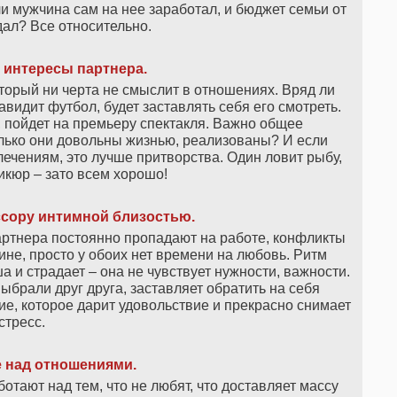
ли мужчина сам на нее заработал, и бюджет семьи от
дал? Все относительно.
 интересы партнера.
который ни черта не смыслит в отношениях. Вряд ли
авидит футбол, будет заставлять себя его смотреть.
, пойдет на премьеру спектакля. Важно общее
лько они довольны жизнью, реализованы? И если
чениям, это лучше притворства. Один ловит рыбу,
икюр – зато всем хорошо!
ссору интимной близостью.
партнера постоянно пропадают на работе, конфликты
ине, просто у обоих нет времени на любовь. Ритм
 и страдает – она не чувствует нужности, важности.
ыбрали друг друга, заставляет обратить на себя
е, которое дарит удовольствие и прекрасно снимает
стресс.
е над отношениями.
ботают над тем, что не любят, что доставляет массу