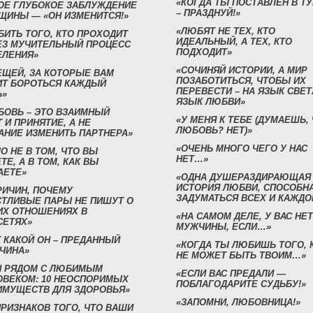
«КОГДА ТЫ ПОСТАВЛЕН В Т
ОЕ ГЛУБОКОЕ ЗАБЛУЖДЕНИЕ
– ПРАЗДНУЙ!»
ЩИНЫ — «ОН ИЗМЕНИТСЯ!»
«ЛЮБЯТ НЕ ТЕХ, КТО
БИТЬ ТОГО, КТО ПРОХОДИТ
ИДЕАЛЬНЫЙ, А ТЕХ, КТО
ЕЗ МУЧИТЕЛЬНЫЙ ПРОЦЕСС
ПОДХОДИТ»
ЕЛЕНИЯ»
«СОЧИНЯЙ ИСТОРИИ, А МИР
ЕЩЕЙ, ЗА КОТОРЫЕ ВАМ
ПОЗАБОТИТЬСЯ, ЧТОБЫ ИХ
ИТ БОРОТЬСЯ КАЖДЫЙ
ПЕРЕВЕСТИ – НА ЯЗЫК СВЕТ
Ь»
ЯЗЫК ЛЮБВИ»
БОВЬ – ЭТО ВЗАИМНЫЙ
«У МЕНЯ К ТЕБЕ (ДУМАЕШЬ,
 И ПРИНЯТИЕ, А НЕ
ЛЮБОВЬ? НЕТ)»
АНИЕ ИЗМЕНИТЬ ПАРТНЕРА»
«ОЧЕНЬ МНОГО ЧЕГО У НАС
О НЕ В ТОМ, ЧТО ВЫ
НЕТ…»
ТЕ, А В ТОМ, КАК ВЫ
АЕТЕ»
«ОДНА ДУШЕРАЗДИРАЮЩАЯ
ИСТОРИЯ ЛЮБВИ, СПОСОБН
РИЧИН, ПОЧЕМУ
ЗАДУМАТЬСЯ ВСЕХ И КАЖДО
СТЛИВЫЕ ПАРЫ НЕ ПИШУТ О
ИХ ОТНОШЕНИЯХ В
«НА САМОМ ДЕЛЕ, У ВАС НЕТ
СЕТЯХ»
МУЖЧИНЫ, ЕСЛИ…»
 КАКОЙ ОН – ПРЕДАННЫЙ
«КОГДА ТЫ ЛЮБИШЬ ТОГО, 
ЧИНА»
НЕ МОЖЕТ БЫТЬ ТВОИМ…»
Н РЯДОМ С ЛЮБИМЫМ
«ЕСЛИ ВАС ПРЕДАЛИ —
ОВЕКОМ: 10 НЕОСПОРИМЫХ
ПОБЛАГОДАРИТЕ СУДЬБУ!»
ИМУЩЕСТВ ДЛЯ ЗДОРОВЬЯ»
«ЗАПОМНИ, ЛЮБОВНИЦА!»
ПРИЗНАКОВ ТОГО, ЧТО ВАШИ