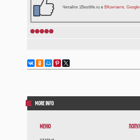
Читайте 1Bestlife.ru в
ВКонтакте
,
Google
1
2
3
4
5
MORE INFO
.
МЕНЮ
ПОПУ