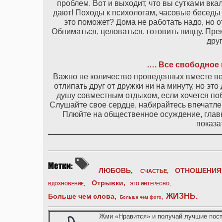
проблем. Вот и выходит, что вы сутками вка
дают! Походы к психологам, часовые беседы
это поможет? Дома не работать надо, но 
Обниматься, целоваться, готовить пиццу. Пре
друг
…. Все свободное 
Важно не количество проведенных вместе веч
отлипать друг от дружки ни на минуту, но эт
душу совместным отдыхом, если хочется поб
Слушайте свое сердце, набирайтесь впечатлен
Плюйте на общественное осуждение, главн
показа
ЛЮБОВЬ,
ОТНОШЕНИЯ
СЧАСТЬЕ,
Отрывки
,
ВДОХНОВЕНИЕ
,
ЭТО ИНТЕРЕСНО
,
ЖИЗНЬ
.
Больше чем слова,
Больше чем фото
,
Жми «Нравится» и получай лучшие пост