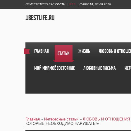
ПРИВЕТСТВУЮ ВАС
ГОСТЬ
|
RSS
|
СУББОТА, 08.08.2026
1BESTLIFE.RU
ГЛАВНАЯ
ЖИЗНЬ
ЛЮБОВЬ И ОТНОШЕ
СТАТЬИ
МОЙ МИР,МОЁ СОСТОЯНИЕ
ЛЮБОВНЫЕ ПИСЬМА
ИСТ
Главная
»
Интересные статьи
»
ЛЮБОВЬ И ОТНОШЕНИЯ
КОТОРЫЕ НЕОБХОДИМО НАРУШАТЬ!»