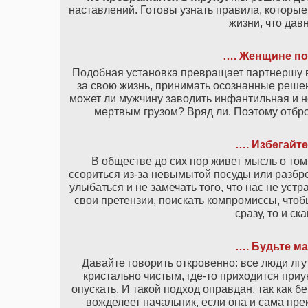
наставлений. Готовы узнать правила, которые
жизни, что дав
…. Женщине по
Подобная установка превращает партнершу в 
за свою жизнь, принимать осознанные решен
может ли мужчину заводить инфантильная и н
мертвым грузом? Вряд ли. Поэтому отбро
…. Избегайте
В обществе до сих пор живет мысль о том,
ссориться из-за невымытой посуды или разбр
улыбаться и не замечать того, что нас не уст
свои претензии, поискать компромиссы, что
сразу, то и ск
…. Будьте м
Давайте говорить откровенно: все люди лгу
кристально чистым, где-то приходится приу
опускать. И такой подход оправдан, так как 
вожделеет начальник, если она и сама пре