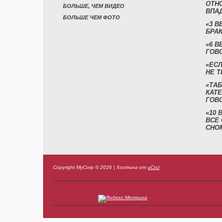
ОТН
БОЛЬШЕ, ЧЕМ ВИДЕО
ВПА
БОЛЬШЕ ЧЕМ ФОТО
«3 
БРАК
«6 В
ГОВ
«ЕСЛ
НЕ Т
«ТАБ
КАТ
ГОВ
«10
ВСЕ
СНО
Copyright MyCorp © 2026
|
Хостинг от
uCoz