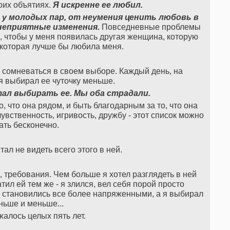
оих объятиях.
Я искренне ее любил.
 у молодых пар, от неумения ценить любовь в
неприятные изменения.
Повседневные проблемы
ь, чтобы у меня появилась другая женщина, которую
которая лучше бы любила меня.
ал сомневаться в своем выборе. Каждый день, на
 я выбирал ее чуточку меньше.
тал выбирать ее. Мы оба страдали.
, что она рядом, и быть благодарным за то, что она
чувственность, игривость, дружбу - этот список можно
ть бесконечно.
ал не видеть всего этого в ней.
, требования. Чем больше я хотел разглядеть в ней
тил ей тем же - я злился, вел себя порой просто
 становились все более напряженными, а я выбирал
ньше и меньше...
жалось целых пять лет.