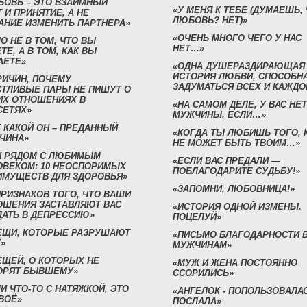
БОВЬ – ЭТО ВЗАИМНЫЙ
«У МЕНЯ К ТЕБЕ (ДУМАЕШЬ,
 И ПРИНЯТИЕ, А НЕ
ЛЮБОВЬ? НЕТ)»
АНИЕ ИЗМЕНИТЬ ПАРТНЕРА»
«ОЧЕНЬ МНОГО ЧЕГО У НАС
О НЕ В ТОМ, ЧТО ВЫ
НЕТ…»
ТЕ, А В ТОМ, КАК ВЫ
АЕТЕ»
«ОДНА ДУШЕРАЗДИРАЮЩАЯ
ИСТОРИЯ ЛЮБВИ, СПОСОБН
РИЧИН, ПОЧЕМУ
ЗАДУМАТЬСЯ ВСЕХ И КАЖДО
СТЛИВЫЕ ПАРЫ НЕ ПИШУТ О
ИХ ОТНОШЕНИЯХ В
«НА САМОМ ДЕЛЕ, У ВАС НЕТ
СЕТЯХ»
МУЖЧИНЫ, ЕСЛИ…»
 КАКОЙ ОН – ПРЕДАННЫЙ
«КОГДА ТЫ ЛЮБИШЬ ТОГО, 
ЧИНА»
НЕ МОЖЕТ БЫТЬ ТВОИМ…»
Н РЯДОМ С ЛЮБИМЫМ
«ЕСЛИ ВАС ПРЕДАЛИ —
ОВЕКОМ: 10 НЕОСПОРИМЫХ
ПОБЛАГОДАРИТЕ СУДЬБУ!»
ИМУЩЕСТВ ДЛЯ ЗДОРОВЬЯ»
«ЗАПОМНИ, ЛЮБОВНИЦА!»
ПРИЗНАКОВ ТОГО, ЧТО ВАШИ
ОШЕНИЯ ЗАСТАВЛЯЮТ ВАС
«ИСТОРИЯ ОДНОЙ ИЗМЕНЫ.
ДАТЬ В ДЕПРЕССИЮ»
ПОЦЕЛУЙ»
ВЕЩИ, КОТОРЫЕ РАЗРУШАЮТ
«ПИСЬМО БЛАГОДАРНОСТИ 
»
МУЖЧИНАМ»
ЕЩЕЙ, О КОТОРЫХ НЕ
«МУЖ И ЖЕНА ПОСТОЯННО
ОРЯТ БЫВШЕМУ»
ССОРИЛИСЬ»
И ЧТО-ТО С НАТЯЖКОЙ, ЭТО
«АНГЕЛОК - ПОПОЛЬЗОВАЛА
ВОЁ»
ПОСЛАЛА»