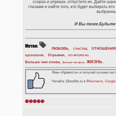
ссорах и упреках, отпустите их. Дайте ша
глазами и найти того, кто будет выбирать ег
выбранны
И Вы тоже.Будьте
ЛЮБОВЬ,
ОТНОШЕНИЯ
СЧАСТЬЕ,
Отрывки
,
ВДОХНОВЕНИЕ
,
ЭТО ИНТЕРЕСНО
,
ЖИЗНЬ
.
Больше чем слова,
Больше чем фото
,
Жми «Нравится» и получай лучшие пост
Читайте 1Bestlife.ru в
ВКонтакте
,
Google
1
2
3
4
5