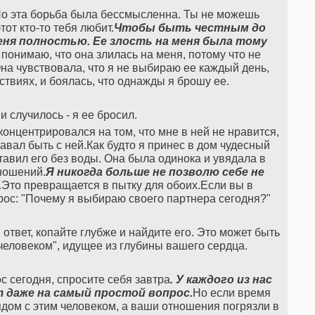
 Но эта борьба была бессмысленна. Ты не можешь
тот кто-то тебя любит.
Чтобы быть честным до
меня полностью. Ее злость на меня была тому
 понимаю, что она злилась на меня, потому что не
Она чувствовала, что я не выбираю ее каждый день,
ствиях, и боялась, что однажды я брошу ее.
и случилось - я ее бросил.
 концентрировался на том, что мне в ней не нравится,
тавал быть с ней.Как будто я принес в дом чудесный
ставил его без воды. Она была одинока и увядала в
ношений.
Я никогда больше не позволю себе не
.
Это превращается в пытку для обоих.Если вы в
рос: "Почему я выбираю своего партнера сегодня?"
ответ, копайте глубже и найдите его. Это может быть
 человеком", идущее из глубины вашего сердца.
с сегодня, спросите себя завтра
. У каждого из нас
 даже на самый простой вопрос.
Но если время
рядом с этим человеком, а ваши отношения погрязли в