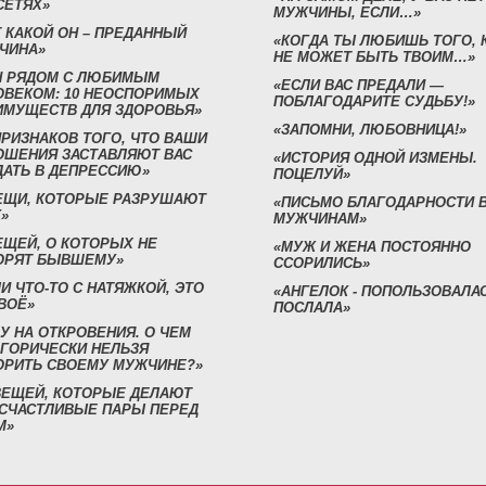
СЕТЯХ»
МУЖЧИНЫ, ЕСЛИ…»
 КАКОЙ ОН – ПРЕДАННЫЙ
«КОГДА ТЫ ЛЮБИШЬ ТОГО, 
ЧИНА»
НЕ МОЖЕТ БЫТЬ ТВОИМ…»
Н РЯДОМ С ЛЮБИМЫМ
«ЕСЛИ ВАС ПРЕДАЛИ —
ОВЕКОМ: 10 НЕОСПОРИМЫХ
ПОБЛАГОДАРИТЕ СУДЬБУ!»
ИМУЩЕСТВ ДЛЯ ЗДОРОВЬЯ»
«ЗАПОМНИ, ЛЮБОВНИЦА!»
ПРИЗНАКОВ ТОГО, ЧТО ВАШИ
ОШЕНИЯ ЗАСТАВЛЯЮТ ВАС
«ИСТОРИЯ ОДНОЙ ИЗМЕНЫ.
ДАТЬ В ДЕПРЕССИЮ»
ПОЦЕЛУЙ»
ВЕЩИ, КОТОРЫЕ РАЗРУШАЮТ
«ПИСЬМО БЛАГОДАРНОСТИ 
»
МУЖЧИНАМ»
ЕЩЕЙ, О КОТОРЫХ НЕ
«МУЖ И ЖЕНА ПОСТОЯННО
ОРЯТ БЫВШЕМУ»
ССОРИЛИСЬ»
И ЧТО-ТО С НАТЯЖКОЙ, ЭТО
«АНГЕЛОК - ПОПОЛЬЗОВАЛА
ВОЁ»
ПОСЛАЛА»
У НА ОТКРОВЕНИЯ. О ЧЕМ
ЕГОРИЧЕСКИ НЕЛЬЗЯ
ОРИТЬ СВОЕМУ МУЖЧИНЕ?»
 ВЕЩЕЙ, КОТОРЫЕ ДЕЛАЮТ
 СЧАСТЛИВЫЕ ПАРЫ ПЕРЕД
М»