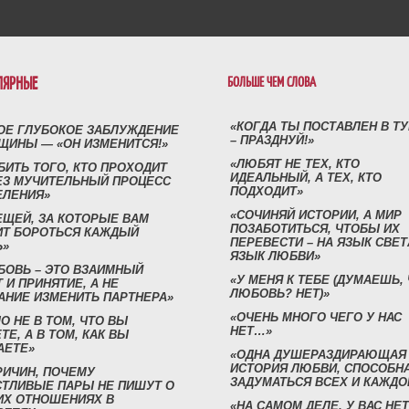
ЛЯРНЫЕ
БОЛЬШЕ ЧЕМ СЛОВА
«КОГДА ТЫ ПОСТАВЛЕН В Т
ОЕ ГЛУБОКОЕ ЗАБЛУЖДЕНИЕ
– ПРАЗДНУЙ!»
ЩИНЫ — «ОН ИЗМЕНИТСЯ!»
«ЛЮБЯТ НЕ ТЕХ, КТО
БИТЬ ТОГО, КТО ПРОХОДИТ
ИДЕАЛЬНЫЙ, А ТЕХ, КТО
ЕЗ МУЧИТЕЛЬНЫЙ ПРОЦЕСС
ПОДХОДИТ»
ЕЛЕНИЯ»
«СОЧИНЯЙ ИСТОРИИ, А МИР
ЕЩЕЙ, ЗА КОТОРЫЕ ВАМ
ПОЗАБОТИТЬСЯ, ЧТОБЫ ИХ
ИТ БОРОТЬСЯ КАЖДЫЙ
ПЕРЕВЕСТИ – НА ЯЗЫК СВЕТ
Ь»
ЯЗЫК ЛЮБВИ»
БОВЬ – ЭТО ВЗАИМНЫЙ
«У МЕНЯ К ТЕБЕ (ДУМАЕШЬ,
 И ПРИНЯТИЕ, А НЕ
ЛЮБОВЬ? НЕТ)»
АНИЕ ИЗМЕНИТЬ ПАРТНЕРА»
«ОЧЕНЬ МНОГО ЧЕГО У НАС
О НЕ В ТОМ, ЧТО ВЫ
НЕТ…»
ТЕ, А В ТОМ, КАК ВЫ
АЕТЕ»
«ОДНА ДУШЕРАЗДИРАЮЩАЯ
ИСТОРИЯ ЛЮБВИ, СПОСОБН
РИЧИН, ПОЧЕМУ
ЗАДУМАТЬСЯ ВСЕХ И КАЖДО
СТЛИВЫЕ ПАРЫ НЕ ПИШУТ О
ИХ ОТНОШЕНИЯХ В
«НА САМОМ ДЕЛЕ, У ВАС НЕТ