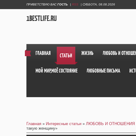
ПРИВЕТСТВУЮ ВАС
ГОСТЬ
|
RSS
|
СУББОТА, 08.08.2026
1BESTLIFE.RU
ГЛАВНАЯ
ЖИЗНЬ
ЛЮБОВЬ И ОТНОШЕ
СТАТЬИ
МОЙ МИР,МОЁ СОСТОЯНИЕ
ЛЮБОВНЫЕ ПИСЬМА
ИСТ
Главная
»
Интересные статьи
»
ЛЮБОВЬ И ОТНОШЕНИЯ
такую женщину»