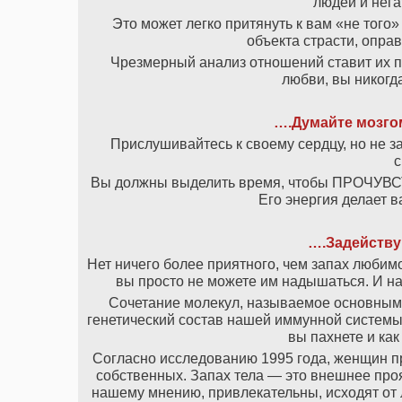
людей и нег
Это может легко притянуть к вам «не того
объекта страсти, опра
Чрезмерный анализ отношений ставит их по
любви, вы никогд
….Думайте мозго
Прислушивайтесь к своему сердцу, но не з
с
Вы должны выделить время, чтобы ПРОЧУВСТ
Его энергия делает в
….Задейству
Нет ничего более приятного, чем запах любимо
вы просто не можете им надышаться. И на
Сочетание молекул, называемое основным 
генетический состав нашей иммунной системы,
вы пахнете и ка
Согласно исследованию 1995 года, женщин п
собственных. Запах тела — это внешнее про
нашему мнению, привлекательны, исходят от 