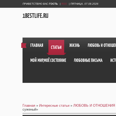
ПРИВЕТСТВУЮ ВАС
ГОСТЬ
|
RSS
|
ПЯТНИЦА, 07.08.2026
1BESTLIFE.RU
ГЛАВНАЯ
ЖИЗНЬ
ЛЮБОВЬ И ОТНОШЕ
СТАТЬИ
МОЙ МИР,МОЁ СОСТОЯНИЕ
ЛЮБОВНЫЕ ПИСЬМА
ИСТ
Главная
»
Интересные статьи
»
ЛЮБОВЬ И ОТНОШЕНИЯ
суженый»