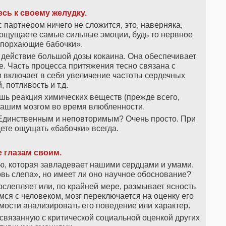
сь к своему желудку.
с партнером ничего не сложится, это, наверняка,
 ощущаете самые сильные эмоции, будь то нервное
«порхающие бабочки».
 действие большой дозы кокаина. Она обеспечивает
е. Часть процесса притяжения тесно связана с
 включает в себя увеличение частоты сердечных
 потливость и т.д.
шь реакция химических веществ (прежде всего,
ашим мозгом во время влюбленности.
м Единственным и неповторимым? Очень просто. При
ете ощущать «бабочки» всегда.
 глазам своим.
, которая завладевает нашими сердцами и умами.
ь слепа», но имеет ли оно научное обоснование?
слепляет или, по крайней мере, размывает ясность
ся с человеком, мозг переключается на оценку его
мости анализировать его поведение или характер.
вязанную с критической социальной оценкой других