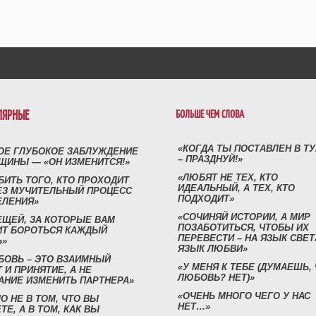
ЛЯРНЫЕ
БОЛЬШЕ ЧЕМ СЛОВА
«КОГДА ТЫ ПОСТАВЛЕН В Т
ОЕ ГЛУБОКОЕ ЗАБЛУЖДЕНИЕ
– ПРАЗДНУЙ!»
ЩИНЫ — «ОН ИЗМЕНИТСЯ!»
«ЛЮБЯТ НЕ ТЕХ, КТО
БИТЬ ТОГО, КТО ПРОХОДИТ
ИДЕАЛЬНЫЙ, А ТЕХ, КТО
ЕЗ МУЧИТЕЛЬНЫЙ ПРОЦЕСС
ПОДХОДИТ»
ЕЛЕНИЯ»
«СОЧИНЯЙ ИСТОРИИ, А МИР
ЕЩЕЙ, ЗА КОТОРЫЕ ВАМ
ПОЗАБОТИТЬСЯ, ЧТОБЫ ИХ
ИТ БОРОТЬСЯ КАЖДЫЙ
ПЕРЕВЕСТИ – НА ЯЗЫК СВЕТ
Ь»
ЯЗЫК ЛЮБВИ»
БОВЬ – ЭТО ВЗАИМНЫЙ
«У МЕНЯ К ТЕБЕ (ДУМАЕШЬ,
 И ПРИНЯТИЕ, А НЕ
ЛЮБОВЬ? НЕТ)»
АНИЕ ИЗМЕНИТЬ ПАРТНЕРА»
«ОЧЕНЬ МНОГО ЧЕГО У НАС
О НЕ В ТОМ, ЧТО ВЫ
НЕТ…»
ТЕ, А В ТОМ, КАК ВЫ