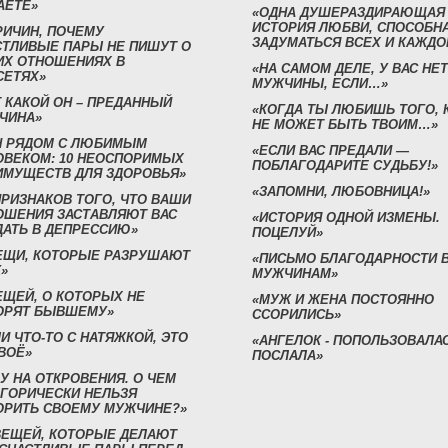
АЕТЕ»
«ОДНА ДУШЕРАЗДИРАЮЩАЯ
ИСТОРИЯ ЛЮБВИ, СПОСОБН
РИЧИН, ПОЧЕМУ
ЗАДУМАТЬСЯ ВСЕХ И КАЖДО
СТЛИВЫЕ ПАРЫ НЕ ПИШУТ О
ИХ ОТНОШЕНИЯХ В
«НА САМОМ ДЕЛЕ, У ВАС НЕТ
СЕТЯХ»
МУЖЧИНЫ, ЕСЛИ…»
 КАКОЙ ОН – ПРЕДАННЫЙ
«КОГДА ТЫ ЛЮБИШЬ ТОГО, 
ЧИНА»
НЕ МОЖЕТ БЫТЬ ТВОИМ…»
Н РЯДОМ С ЛЮБИМЫМ
«ЕСЛИ ВАС ПРЕДАЛИ —
ОВЕКОМ: 10 НЕОСПОРИМЫХ
ПОБЛАГОДАРИТЕ СУДЬБУ!»
ИМУЩЕСТВ ДЛЯ ЗДОРОВЬЯ»
«ЗАПОМНИ, ЛЮБОВНИЦА!»
ПРИЗНАКОВ ТОГО, ЧТО ВАШИ
ОШЕНИЯ ЗАСТАВЛЯЮТ ВАС
«ИСТОРИЯ ОДНОЙ ИЗМЕНЫ.
ДАТЬ В ДЕПРЕССИЮ»
ПОЦЕЛУЙ»
ВЕЩИ, КОТОРЫЕ РАЗРУШАЮТ
«ПИСЬМО БЛАГОДАРНОСТИ 
»
МУЖЧИНАМ»
ЕЩЕЙ, О КОТОРЫХ НЕ
«МУЖ И ЖЕНА ПОСТОЯННО
ОРЯТ БЫВШЕМУ»
ССОРИЛИСЬ»
И ЧТО-ТО С НАТЯЖКОЙ, ЭТО
«АНГЕЛОК - ПОПОЛЬЗОВАЛА
ВОЁ»
ПОСЛАЛА»
У НА ОТКРОВЕНИЯ. О ЧЕМ
ЕГОРИЧЕСКИ НЕЛЬЗЯ
ОРИТЬ СВОЕМУ МУЖЧИНЕ?»
 ВЕЩЕЙ, КОТОРЫЕ ДЕЛАЮТ