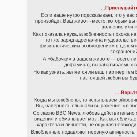
….Прислушайте
Если ваше нутро подсказывает, что у вас 
произойдет. Ваш живот - место, которым вы
волнение или 
Как показала наука, влюбленность похожа на
тот же заряд адреналина и удовольстви
физиологическим возбуждением в целом и
сокращений,
А «бабочки» в вашем животе — всего ли
дофамина), вырабатываемых в
Но как узнать, является ли ваш партнер те
настоящей любви вы буд
….Верьте
Когда мы влюблены, то испытываем эйфорию
Вы, наверняка, слышали выражение: «любов
Согласно BBC News, любовь действительно о
видения и обманывает мозг. Как мы сближаем
характера и личности, не ощущая необходи
Влюбленные подавляют нервную активность, с