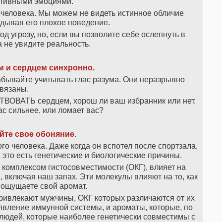
ативными эмоциями.
» человека. Мы можем не видеть истинное обличие
вдывая его плохое поведение.
д угрозу, но, если вы позволите себе ослепнуть в
а не увидите реальность.
м и сердцем синхронно.
абывайте учитывать глас разума. Они неразрывно
вязаны.
ВОВАТЬ сердцем, хорош ли ваш избранник или нет.
ас сильнее, или ломает вас?
йте свое обоняние.
го человека. Даже когда он вспотел после спортзала,
 это есть генетические и биологические причины.
комплексом гистосовместимости (ОКГ), влияет на
 включая наш запах. Эти молекулы влияют на то, как
к ощущаете свой аромат.
ривлекают мужчины, ОКГ которых различаются от их
явление иммунной системы, и ароматы, которые, по
людей, которые наиболее генетически совместимы с