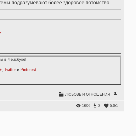
емы подразумевают более здоровое потомство.
,
ы в Фейсбуке!
+
,
Twitter
и
Pinterest
.
ЛЮБОВЬ И ОТНОШЕНИЯ
1606
0
5.0
/
1