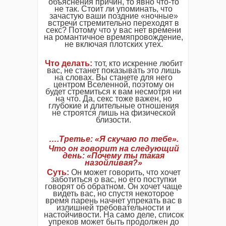
объяснения причин, то явно что-то
не так. Стоит ли упоминать, что
зачастую ваши поздние «ночные»
встречи стремительно переходят в
cекc? Потому что у вас нет времени
на романтичное времяпровождение,
не включая плотских утех.
Что делать:
тот, кто искренне любит
вас, не станет показывать это лишь
на словах. Вы станете для него
центром Вселенной, поэтому он
будет стремиться к вам несмотря ни
на что. Да, cекc тоже важен, но
глубокие и длительные отношения
не строятся лишь на физической
близости.
….Третье: «Я скучаю по тебе».
Что он говорит на следующий
день: «Почему ты такая
назойливая?»
Суть:
Он может говорить, что хочет
заботиться о вас, но его поступки
говорят об обратном. Он хочет чаще
видеть вас, но спустя некоторое
время парень начнет упрекать вас в
излишней требовательности и
настойчивости. На само деле, список
упреков может быть продолжен до