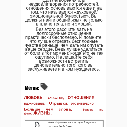
удовлетворения или
неудовлетворения потребностей,
отношения основываются ещё и на
том, что называется «духовной/
эмоциональной близостью». Вы
должны найти общий язык не только
в плане тела, но и эмоций.
Без этого рассчитывать на
долгосрочные отношения
практически бесполезно. И помните,
что лучше отрезать бесплодные
чувства раньше, чем дать им опутать
ваше сердце. Ведь лучше удалиться
от боли в тот момент, когда это не так
ощутимо. Не лишайте себя
возможности встретить
действительно того, кого вы
заслуживаете и в ком нуждаетесь.
ЛЮБОВЬ,
ОТНОШЕНИЯ,
СЧАСТЬЕ,
Отрывки
,
ВДОХНОВЕНИЕ
,
ЭТО ИНТЕРЕСНО
,
Больше чем слова,
Больше чем
ЖИЗНЬ
.
фото
,
Жми «Нравится» и получай лучшие
посты в Фейсбуке!