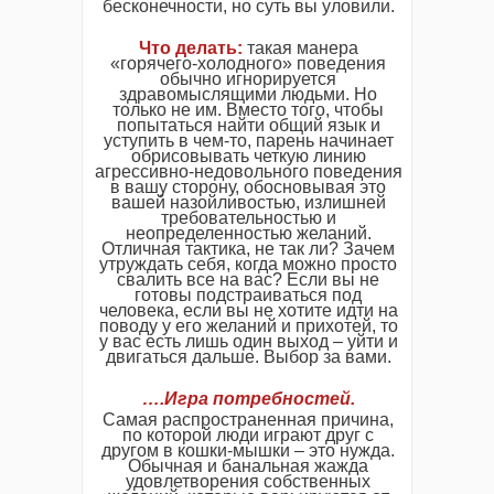
бесконечности, но суть вы уловили.
Что делать:
такая манера
«горячего-холодного» поведения
обычно игнорируется
здравомыслящими людьми. Но
только не им. Вместо того, чтобы
попытаться найти общий язык и
уступить в чем-то, парень начинает
обрисовывать четкую линию
агрессивно-недовольного поведения
в вашу сторону, обосновывая это
вашей назойливостью, излишней
требовательностью и
неопределенностью желаний.
Отличная тактика, не так ли? Зачем
утруждать себя, когда можно просто
свалить все на вас? Если вы не
готовы подстраиваться под
человека, если вы не хотите идти на
поводу у его желаний и прихотей, то
у вас есть лишь один выход – уйти и
двигаться дальше. Выбор за вами.
….
Игра потребностей
.
Самая распространенная причина,
по которой люди играют друг с
другом в кошки-мышки – это нужда.
Обычная и банальная жажда
удовлетворения собственных