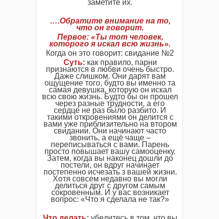
заметите их.
….Обратите внимание на то,
что он говорит.
Первое: «Ты тот человек,
которого я искал всю жизнь».
Когда он это говорит: свидание №2
Суть
:
как правило, парни
признаются в любви очень быстро.
Даже слишком. Они дарят вам
ощущение того, будто вы именно та
самая девушка, которую он искал
всю свою жизнь. Будто бы он прошел
через разные трудности, а его
сердце не раз было разбито. И
такими откровениями он делится с
вами уже приблизительно на втором
свидании. Они начинают часто
звонить, а ещё чаще –
переписываться с вами. Парень
просто повышает вашу самооценку.
Затем, когда вы наконец дошли до
постели, он вдруг начинает
постепенно исчезать з вашей жизни.
Хотя совсем недавно вы могли
делиться друг с другом самым
сокровенным. И у вас возникает
вопрос: «Что я сделала не так?»
Что делать:
убедитесь в том, что вы