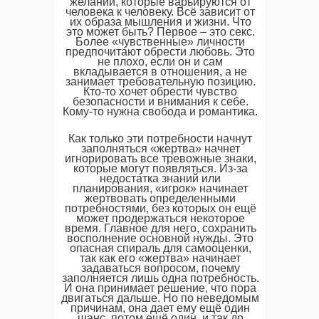
желаний, которые варьируются от
человека к человеку. Всё зависит от
их образа мышления и жизни. Что
это может быть? Первое – это секс.
Более «чувственные» личности
предпочитают обрести любовь. Это
не плохо, если он и сам
вкладывается в отношения, а не
занимает требовательную позицию.
Кто-то хочет обрести чувство
безопасности и внимания к себе.
Кому-то нужна свобода и романтика.
Как только эти потребности начнут
заполняться «жертва» начнет
игнорировать все тревожные знаки,
которые могут появляться. Из-за
недостатка знаний или
планирования, «игрок» начинает
жертвовать определенными
потребностями, без которых он ещё
может продержаться некоторое
время. Главное для него, сохранить
восполнение основной нужды. Это
опасная спираль для самооценки,
так как его «жертва» начинает
задаваться вопросом, почему
заполняется лишь одна потребность.
И она принимает решение, что пора
двигаться дальше. Но по неведомым
причинам, она дает ему ещё один
шанс, потом ещё один, и так до