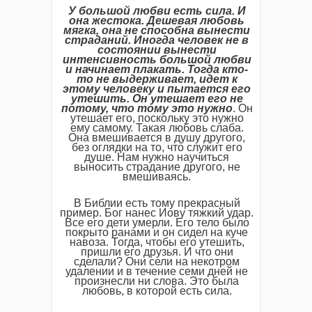
У большой любви есть сила. И
она жестока. Дешевая любовь
мягка, она не способна вынести
страданий. Иногда человек не в
состоянии вынести
интенсивность большой любви
и начинает плакать. Тогда кто-
то не выдерживает, идет к
этому человеку и пытается его
утешить. Он утешает его не
потому, что тому это нужно
. Он
утешает его, поскольку это нужно
ему самому. Такая любовь слаба.
Она вмешивается в душу другого,
без оглядки на то, что служит его
душе. Нам нужно научиться
выносить страдание другого, не
вмешиваясь.
В Библии есть тому прекрасный
пример. Бог нанес Иову тяжкий удар.
Все его дети умерли. Его тело было
покрыто ранами и он сидел на куче
навоза. Тогда, чтобы его утешить,
пришли его друзья. И что они
сделали? Они сели на некотром
удалении и в течение семи дней не
произнесли ни слова. Это была
любовь, в которой есть сила.