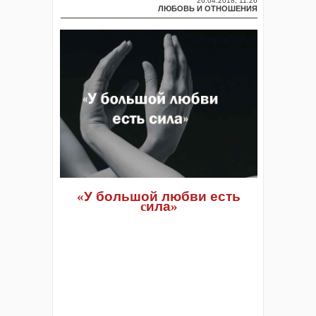
26.04.2018, 11:26
ЛЮБОВЬ И ОТНОШЕНИЯ
«
У
большой
любви
есть
c
ила
»