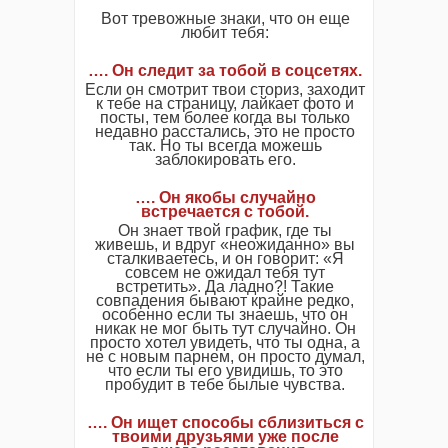
Вот тревожные знаки, что он еще
любит тебя:
…. Он следит за тобой в соцсетях.
Если он смотрит твои сториз, заходит
к тебе на страницу, лайкает фото и
посты, тем более когда вы только
недавно расстались, это не просто
так. Но ты всегда можешь
заблокировать его.
…. Он якобы случайно
встречается с тобой.
Он знает твой график, где ты
живешь, и вдруг «неожиданно» вы
сталкиваетесь, и он говорит: «Я
совсем не ожидал тебя тут
встретить». Да ладно?! Такие
совпадения бывают крайне редко,
особенно если ты знаешь, что он
никак не мог быть тут случайно. Он
просто хотел увидеть, что ты одна, а
не с новым парнем, он просто думал,
что если ты его увидишь, то это
пробудит в тебе былые чувства.
…. Он ищет способы сблизиться с
твоими друзьями уже после