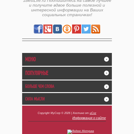
1BestLife.ru Подпишитесь на самое лучшее
и получите вдвое больше полезной и
интересной информации на Ваших
социальных страничках!
МЕНЮ
+
ПОПУЛЯРНЫЕ
+
БОЛЬШЕ ЧЕМ СЛОВА
+
СИЛА МЫСЛИ
+
Copyright MyCorp © 2026
|
Хостинг от
uCoz
Информация о сайте