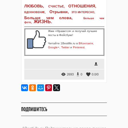
ЛЮБОВЬ,
ОТНОШЕНИЯ,
СЧАСТЬЕ,
Отрывки
,
ВДОХНОВЕНИЕ
,
ЭТО ИНТЕРЕСНО
,
Больше чем слова,
Больше чем
ЖИЗНЬ
.
фото
,
Жми «Нравится» и получай лучшие
посты в Фейсбуке!
Читайте 1Bestlife.ru в
ВКонтакте
,
Google+
,
Twitter
и
Pinterest
.
2693
0
0.0
/
0
ПОДПИШИТЕСЬ